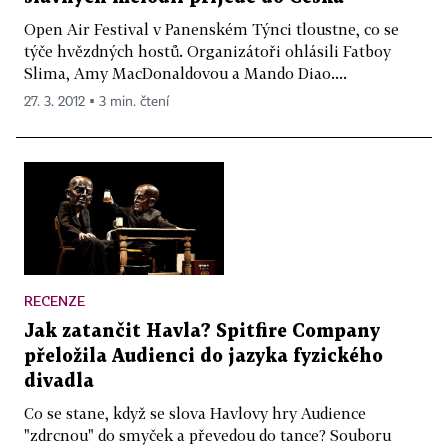
Open Air Festival v Panenském Týnci tloustne, co se
týče hvězdných hostů. Organizátoři ohlásili Fatboy
Slima, Amy MacDonaldovou a Mando Diao....
27. 3. 2012 ▪ 3 min. čtení
RECENZE
Jak zatančit Havla? Spitfire Company
přeložila Audienci do jazyka fyzického
divadla
Co se stane, když se slova Havlovy hry Audience
"zdrcnou" do smyček a převedou do tance? Souboru