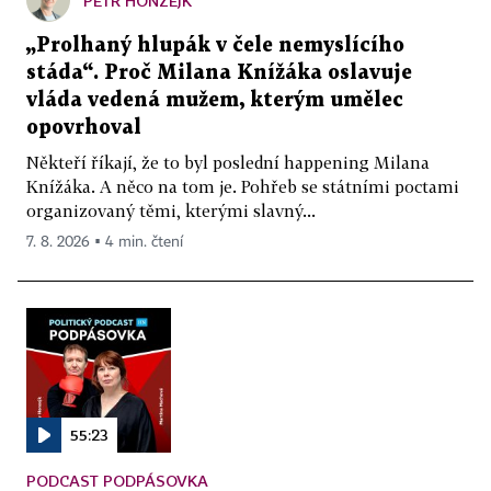
PETR HONZEJK
„Prolhaný hlupák v čele nemyslícího
stáda“. Proč Milana Knížáka oslavuje
vláda vedená mužem, kterým umělec
opovrhoval
Někteří říkají, že to byl poslední happening Milana
Knížáka. A něco na tom je. Pohřeb se státními poctami
organizovaný těmi, kterými slavný...
7. 8. 2026 ▪ 4 min. čtení
55:23
PODCAST PODPÁSOVKA