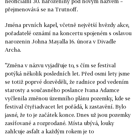
neoficiální 30. narozeniny pod novým názvem –
přejmenovává se na Trutnoff.
Jména prvních kapel, včetně největší hvězdy akce,
pořadatelé oznámí na koncertu spojeném s oslavou
narozenin Johna Mayalla 16. února v Divadle
Archa.
"Změna v názvu vyjadřuje to, s čím se festival
potýká několik posledních let. Před osmi lety jsme
se totiž poprvé dozvěděli, že radnice pod vedením
starosty a současného poslance Ivana Adamce
vyčlenila změnou územního plánu pozemky, kde se
festival čtyřiadvacet let pořádá, k zastavění. Bylo
jasné, že to je začátek konce. Dnes už jsou pozemky
zasíťované a rozprodané. Místa ubývá, louky
zahlcuje asfalt a každým rokem je to