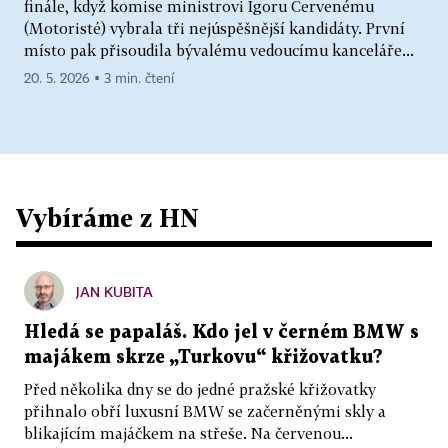
finále, když komise ministrovi Igoru Červenému
(Motoristé) vybrala tři nejúspěšnější kandidáty. První
místo pak přisoudila bývalému vedoucímu kanceláře...
20. 5. 2026 ▪ 3 min. čtení
Vybíráme z HN
JAN KUBITA
Hledá se papaláš. Kdo jel v černém BMW s
majákem skrze „Turkovu“ křižovatku?
Před několika dny se do jedné pražské křižovatky
přihnalo obří luxusní BMW se začerněnými skly a
blikajícím majáčkem na střeše. Na červenou...