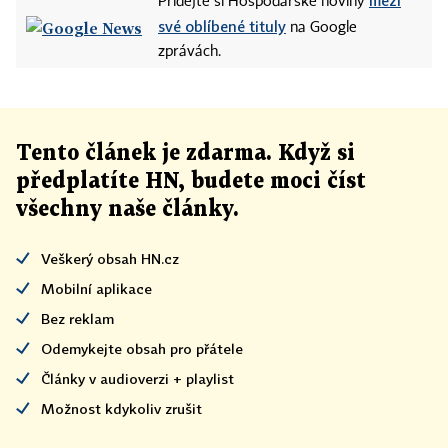
mezi
Přidejte si Hospodářské noviny
své oblíbené tituly
na Google
zprávách.
Tento článek
je
zdarma. Když si
předplatíte HN, budete moci číst
všechny naše články
.
Veškerý obsah HN.cz
Mobilní aplikace
Bez reklam
Odemykejte obsah pro přátele
Články v audioverzi + playlist
Možnost kdykoliv zrušit