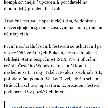
komplikovanější," upozornili pořadatelé na
dlouhodobý problém festivalu.
Tradiční festival je specifický i tím, že dopředu
nezveřejňuje program s časovým harmonogramem
účinkujících.
První neoficiální ročník festivalu se uskutečnil již
v roce 1984 ve Starých Bukách, ale rozehnala jej
tehdejší Státní bezpečnost (StB). První oficiální
ročník Českého Woodstocku se měl konat
následně za tři roky. Také tuto akci rozehnala StB,
pořadatelům pomohl Václav Havel, když u sebe na
Hrádečku schoval aparaturu. Exprezident festival
podporoval i v pozdějších letech.
Antologie: Čtení o Václavu Havlovi. Autor ve