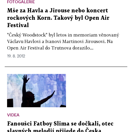
FOTOGALERIE
Mše za Havla a Jirouse nebo koncert
rockových Korn. Takový byl Open Air
Festival
"Český Woodstock" byl letos in memoriam věnovaný
Václavu Havlovi a Ivanovi Martinovi Jirousovi. Na
Open Air Festival do Trutnova dorazilo...
19. 8. 2012
VIDEA
Fanoušci Fatboy Slima se dočkali, otec
slavných melodií přijede do Česka