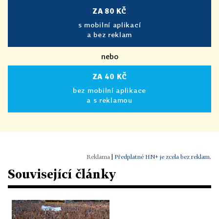
ZA 80 KČ
s mobilní aplikací
a bez reklam
nebo
ZA 40 KČ
bez mobilní aplikace
a s reklamou
|
Předplatné HN+ je zcela bez reklam.
Související články