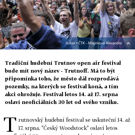
Autor ▪
ČTK - Mlejnková Alexandra
Tradiční hudební Trutnov open air festival
bude mít nový název - Trutnoff. Má to být
připomínka toho, že město dál rozprodává
pozemky, na kterých se festival koná, a tím
akci ohrožuje. Festival letos 14. až 17. srpna
oslaví neoficiálních 30 let od svého vzniku.
T
rutnovský hudební festival se uskuteční 14. až
17. srpna. "Český Woodstock" oslaví letos