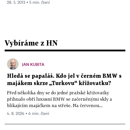
28. 5. 2013 ▪ 5 min. čtení
Vybíráme z HN
JAN KUBITA
Hledá se papaláš. Kdo jel v černém BMW s
majákem skrze „Turkovu“ křižovatku?
Před několika dny se do jedné pražské křižovatky
přihnalo obří luxusní BMW se začerněnými skly a
blikajícím majáčkem na střeše. Na červenou...
4. 8. 2026 ▪ 6 min. čtení