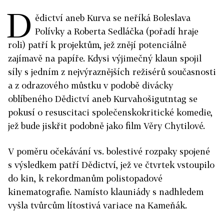
D
ědictví aneb Kurva se neříká Boleslava
Polívky a Roberta Sedláčka (pořadí hraje
roli) patří k projektům, jež znějí potenciálně
zajímavě na papíře. Kdysi výjimečný klaun spojil
síly s jedním z nejvýraznějších režisérů současnosti
a z odrazového můstku v podobě divácky
oblíbeného Dědictví aneb Kurvahošigutntag se
pokusí o resuscitaci společenskokritické komedie,
jež bude jiskřit podobně jako film Věry Chytilové.
V poměru očekávání vs. bolestivé rozpaky spojené
s výsledkem patří Dědictví, jež ve čtvrtek vstoupilo
do kin, k rekordmanům polistopadové
kinematografie. Namísto klauniády s nadhledem
vyšla tvůrcům lítostivá variace na Kameňák.