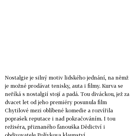
Nostalgie je silný motiv lidského jednání, na němž
je možné prodávat tenisky, auta i filmy. Kurva se
neříká s nostalgií stojí a padá. Tou diváckou, jež za
dvacet let od jeho premiéry posunula film
Chytilové mezi oblíbené komedie a rozvířila
poprašek reputace i nad pokračováním. I tou
režiséra, přiznaného fanouška Dědictví i
obdivovatele Polívkova klaunství.