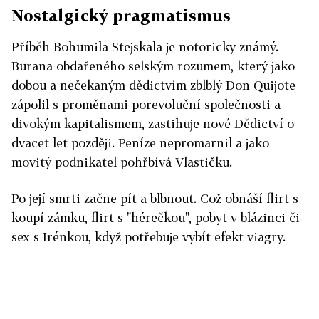
Nostalgický pragmatismus
Příběh Bohumila Stejskala je notoricky známý.
Burana obdařeného selským rozumem, který jako
dobou a nečekaným dědictvím zblblý Don Quijote
zápolil s proměnami porevoluční společnosti a
divokým kapitalismem, zastihuje nové Dědictví o
dvacet let později. Peníze nepromarnil a jako
movitý podnikatel pohřbívá Vlastičku.
Po její smrti začne pít a blbnout. Což obnáší flirt s
koupí zámku, flirt s "hérečkou", pobyt v blázinci či
sex s Irénkou, když potřebuje vybít efekt viagry.