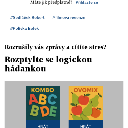
Máte již předplatné?
Přihlaste se
#Sedláček Robert
#filmová recenze
#Polívka Bolek
Rozrušily vás zprávy a cítíte stres?
Rozptylte se logickou
hádankou
HRÁT
HRÁT