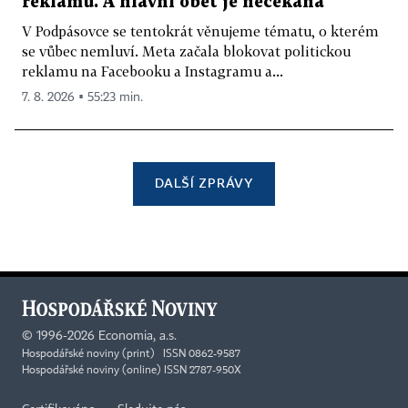
reklamu. A hlavní oběť je nečekaná
V Podpásovce se tentokrát věnujeme tématu, o kterém
se vůbec nemluví. Meta začala blokovat politickou
reklamu na Facebooku a Instagramu a...
7. 8. 2026 ▪ 55:23 min.
DALŠÍ ZPRÁVY
©
1996-2026
Economia, a.s.
Hospodářské noviny (print) ISSN 0862-9587
Hospodářské noviny (online) ISSN 2787-950X