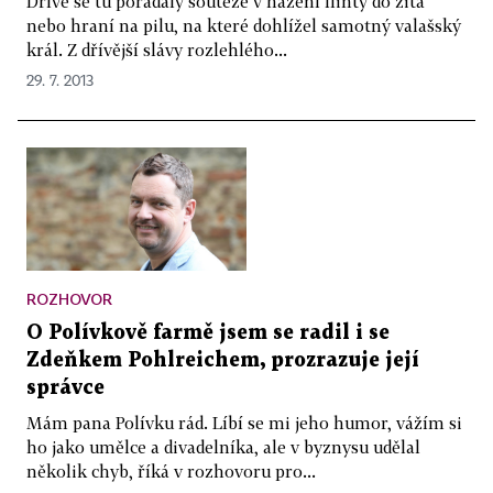
Dříve se tu pořádaly soutěže v házení flinty do žita
nebo hraní na pilu, na které dohlížel samotný valašský
král. Z dřívější slávy rozlehlého...
29. 7. 2013
ROZHOVOR
O Polívkově farmě jsem se radil i se
Zdeňkem Pohlreichem, prozrazuje její
správce
Mám pana Polívku rád. Líbí se mi jeho humor, vážím si
ho jako umělce a divadelníka, ale v byznysu udělal
několik chyb, říká v rozhovoru pro...