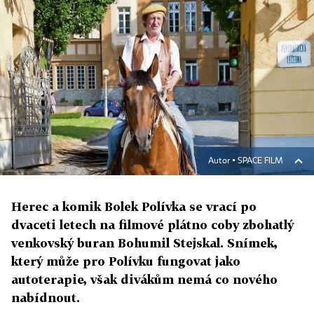
Autor ▪
SPACE FILM
Herec a komik Bolek Polívka se vrací po
dvaceti letech na filmové plátno coby zbohatlý
venkovský buran Bohumil Stejskal. Snímek,
který může pro Polívku fungovat jako
autoterapie, však divákům nemá co nového
nabídnout.