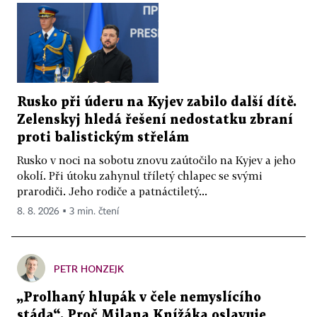
Rusko při úderu na Kyjev zabilo další dítě.
Zelenskyj hledá řešení nedostatku zbraní
proti balistickým střelám
Rusko v noci na sobotu znovu zaútočilo na Kyjev a jeho
okolí. Při útoku zahynul tříletý chlapec se svými
prarodiči. Jeho rodiče a patnáctiletý...
8. 8. 2026 ▪ 3 min. čtení
PETR HONZEJK
„Prolhaný hlupák v čele nemyslícího
stáda“. Proč Milana Knížáka oslavuje