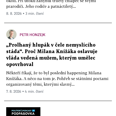
okolí. Při útoku zahynul tříletý chlapec se svými
prarodiči. Jeho rodiče a patnáctiletý...
8. 8. 2026 ▪ 3 min. čtení
PETR HONZEJK
„Prolhaný hlupák v čele nemyslícího
stáda“. Proč Milana Knížáka oslavuje
vláda vedená mužem, kterým umělec
opovrhoval
Někteří říkají, že to byl poslední happening Milana
Knížáka. A něco na tom je. Pohřeb se státními poctami
organizovaný těmi, kterými slavný...
7. 8. 2026 ▪ 4 min. čtení