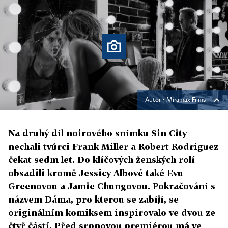
Autor ▪
Miramax Films
Na druhý díl noirového snímku Sin City
nechali tvůrci Frank Miller a Robert Rodriguez
čekat sedm let. Do klíčových ženských rolí
obsadili kromě Jessicy Albové také Evu
Greenovou a Jamie Chungovou. Pokračování s
názvem Dáma, pro kterou se zabíjí, se
originálním komiksem inspirovalo ve dvou ze
čtyř částí. Před srpnovou premiérou má ve