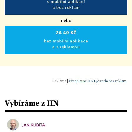
s mobilní aplikací
a bez reklam
nebo
ZA 40 KČ
bez mobilní aplikace
a s reklamou
|
Předplatné HN+ je zcela bez reklam.
Vybíráme z HN
JAN KUBITA