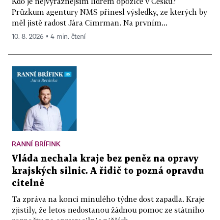
Kdo je nejvýraznějším lídrem opozice v Česku?
Průzkum agentury NMS přinesl výsledky, ze kterých by
měl jistě radost Jára Cimrman. Na prvním...
10. 8. 2026 ▪ 4 min. čtení
RANNÍ BRÍFINK
Vláda nechala kraje bez peněz na opravy
krajských silnic. A řidič to pozná opravdu
citelně
Ta zpráva na konci minulého týdne dost zapadla. Kraje
zjistily, že letos nedostanou žádnou pomoc ze státního