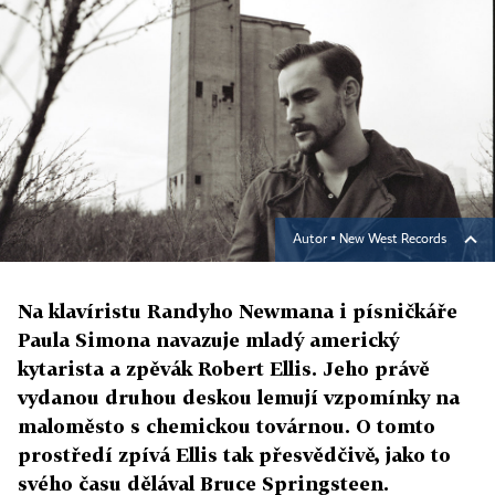
Autor ▪
New West Records
Na klavíristu Randyho Newmana i písničkáře
Paula Simona navazuje mladý americký
kytarista a zpěvák Robert Ellis. Jeho právě
vydanou druhou deskou lemují vzpomínky na
maloměsto s chemickou továrnou. O tomto
prostředí zpívá Ellis tak přesvědčivě, jako to
svého času dělával Bruce Springsteen.