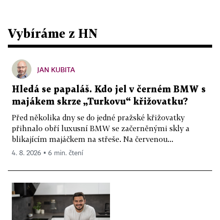
Vybíráme z HN
JAN KUBITA
Hledá se papaláš. Kdo jel v černém BMW s
majákem skrze „Turkovu“ křižovatku?
Před několika dny se do jedné pražské křižovatky
přihnalo obří luxusní BMW se začerněnými skly a
blikajícím majáčkem na střeše. Na červenou...
4. 8. 2026 ▪ 6 min. čtení