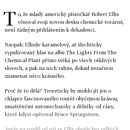
T
o, že mladý americký písničkář Robert Ellis
věnoval svoji novou desku chemické továrně,
není žádným přihlášením k dekadenci.
Naopak: Ellisův karamelový, až šlechticky
vypulírovaný hlas na albu The Lights From The
Chemical Plant přímo stéká po všech ošklivých
slovech, a pak na nich tuhne, dokud nezačnou
znamenat něco krásného.
Proč že to dělá? Teoreticky by mohlo jít jen o
chlapce fascinovaného toutéž obyčejnou krásou,
umaštěnými automechaniky a dělníky od rány,
které kdysi opěvoval Bruce Springsteen.
Jenže na rozdíl od něj se Ellis obejde bez velkých