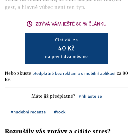
gest, a hlavně vůbec není ten typ.
ZBÝVÁ VÁM JEŠTĚ 80 % ČLÁNKU
Číst dál za
40 Kč
na první dva měsíce
Nebo zkuste
za 80
předplatné bez reklam a s mobilní aplikací
Kč.
Máte již předplatné?
Přihlaste se
#hudební recenze
#rock
Rozrušily vás zprávy a cítíte stres?