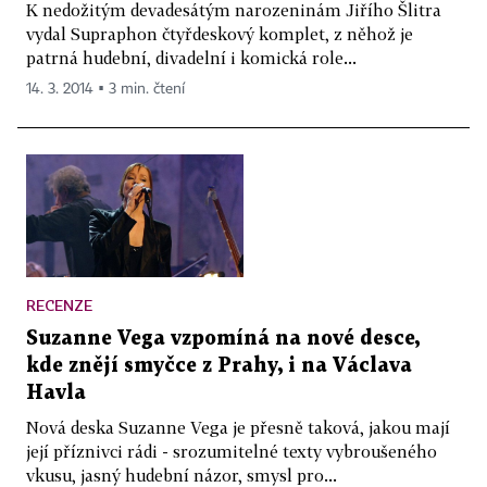
K nedožitým devadesátým narozeninám Jiřího Šlitra
vydal Supraphon čtyřdeskový komplet, z něhož je
patrná hudební, divadelní i komická role...
14. 3. 2014 ▪ 3 min. čtení
RECENZE
Suzanne Vega vzpomíná na nové desce,
kde znějí smyčce z Prahy, i na Václava
Havla
Nová deska Suzanne Vega je přesně taková, jakou mají
její příznivci rádi - srozumitelné texty vybroušeného
vkusu, jasný hudební názor, smysl pro...