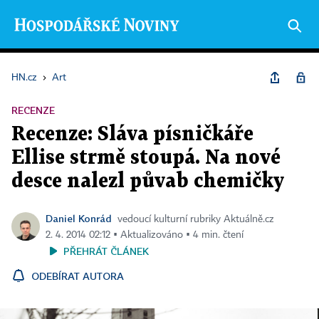
HN.cz
›
Art
RECENZE
Recenze: Sláva písničkáře
Ellise strmě stoupá. Na nové
desce nalezl půvab chemičky
Daniel Konrád
vedoucí kulturní rubriky Aktuálně.cz
2. 4. 2014 02:12 ▪ Aktualizováno ▪ 4 min. čtení
PŘEHRÁT ČLÁNEK
ODEBÍRAT AUTORA