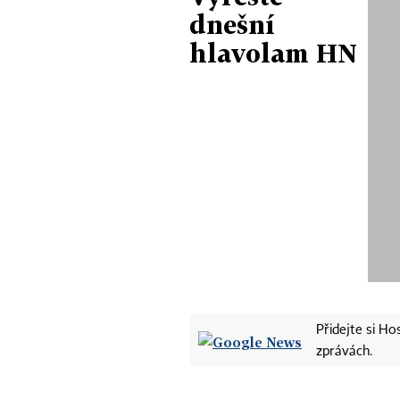
dnešní
hlavolam HN
Přidejte si H
zprávách.