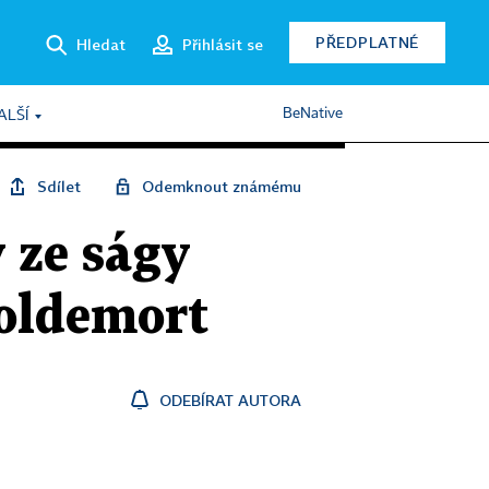
PŘEDPLATNÉ
Hledat
Přihlásit se
BeNative
ALŠÍ
Sdílet
Odemknout známému
 ze ságy
Voldemort
ODEBÍRAT AUTORA