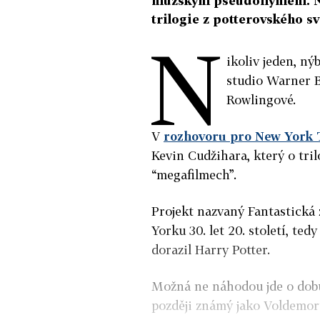
mužským pseudonymem. Nyn
trilogie z potterovského sv
N
ikoliv jeden, ný
studio Warner B
Rowlingové.
V
rozhovoru pro New York
Kevin Cudžihara, který o tril
“megafilmech”.
Projekt nazvaný Fantastická 
Yorku 30. let 20. století, te
dorazil Harry Potter.
Možná ne náhodou jde o dobu,
později známý jako Voldemor