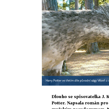
Harry Potter ve třetím díle původní ságy Vězeň 
Dlouho se spisovatelka J. 
Potter. Napsala román pro