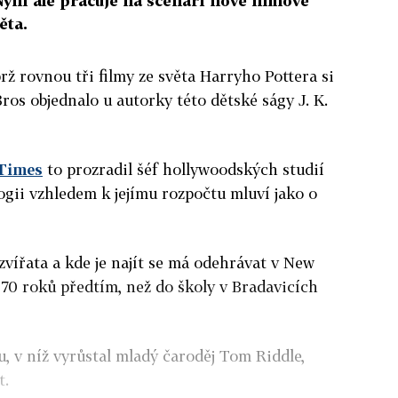
í ale pracuje na scénáři nové filmové
ěta.
brž rovnou tři filmy ze světa Harryho Pottera si
ros objednalo u autorky této dětské ságy J. K.
 Times
to prozradil šéf hollywoodských studií
ogii vzhledem k jejímu rozpočtu mluví jako o
zvířata a kde je najít se má odehrávat v New
dy 70 roků předtím, než do školy v Bradavicích
 v níž vyrůstal mladý čaroděj Tom Riddle,
t.