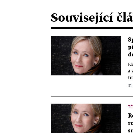
Související čl
S
p
d
Ro
a 
ti
31.
T
R
r
s