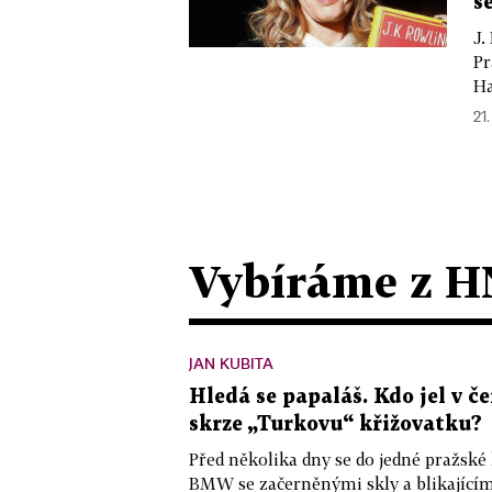
s
J.
Pr
Ha
21.
Vybíráme z H
JAN KUBITA
Hledá se papaláš. Kdo jel v
skrze „Turkovu“ křižovatku?
Před několika dny se do jedné pražské
BMW se začerněnými skly a blikající