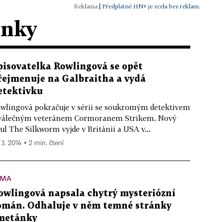
|
Předplatné HN+ je zcela bez reklam.
ánky
pisovatelka Rowlingová se opět
řejmenuje na Galbraitha a vydá
etektivku
wlingová pokračuje v sérii se soukromým detektivem
válečným veteránem Cormoranem Strikem. Nový
tul The Silkworm vyjde v Británii a USA v...
 3. 2014 ▪ 2 min. čtení
ÉMA
owlingová napsala chytrý mysteriózní
omán. Odhaluje v něm temné stránky
metánky