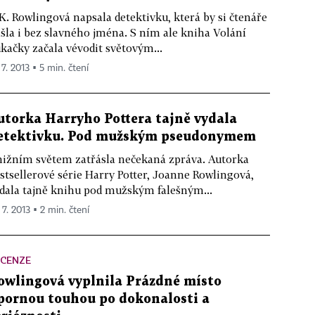
 K. Rowlingová napsala detektivku, která by si čtenáře
šla i bez slavného jména. S ním ale kniha Volání
kačky začala vévodit světovým...
 7. 2013 ▪ 5 min. čtení
utorka Harryho Pottera tajně vydala
etektivku. Pod mužským pseudonymem
ižním světem zatřásla nečekaná zpráva. Autorka
stsellerové série Harry Potter, Joanne Rowlingová,
dala tajně knihu pod mužským falešným...
 7. 2013 ▪ 2 min. čtení
ECENZE
owlingová vyplnila Prázdné místo
pornou touhou po dokonalosti a