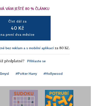
VÁ VÁM JEŠTĚ 80 % ČLÁNKU
Číst dál za
40 Kč
na první dva měsíce
za 80 Kč.
tné bez reklam a s mobilní aplikací
iž předplatné?
Přihlaste se
růmysl
#Potter Harry
#Hollywood