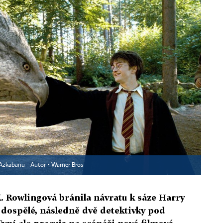
z Azkabanu
Autor ▪
Warner Bros
K. Rowlingová bránila návratu k sáze Harry
 dospělé, následně dvě detektivky pod