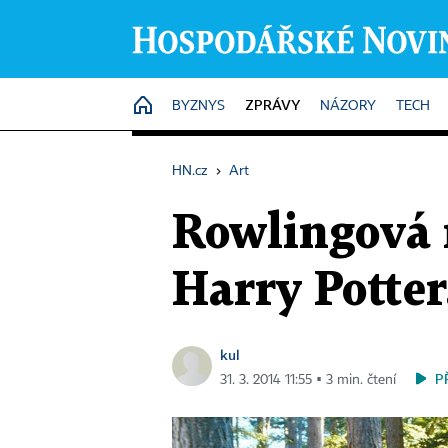
ZPRÁVY
HOME
BYZNYS
NÁZORY
TECH
HN.cz
›
Art
Rowlingová n
Harry Potter
kul
P
31. 3. 2014 11:55 ▪ 3 min. čtení