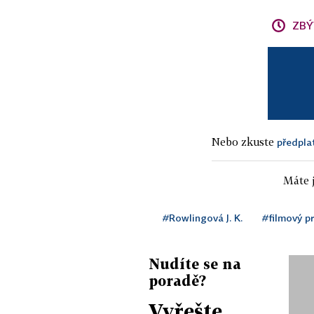
ZBÝ
Nebo zkuste
předpla
Máte j
#Rowlingová J. K.
#filmový p
Nudíte se na
poradě?
Vyřešte