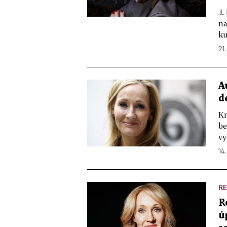
J.
na
ku
21.
A
d
Kn
be
vy
14.
R
R
ú