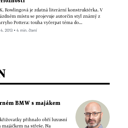
erióznosti
 K. Rowlingová je zdatná literární konstruktérka. V
ázdném místu se projevuje autorčin styl známý z
rryho Pottera: touha vyčerpat téma do...
 4. 2013 ▪ 4 min. čtení
N
 černém BMW s majákem
 křižovatky přihnalo obří luxusní
m majáčkem na střeše. Na