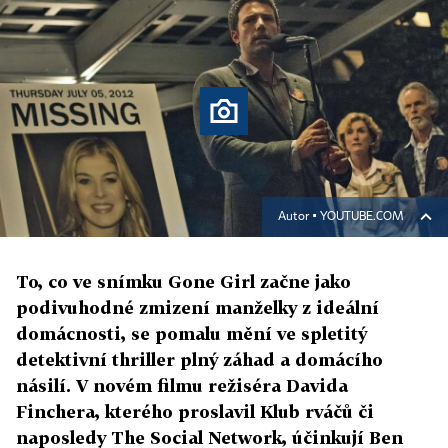
Autor ▪
YOUTUBE.COM
To, co ve snímku Gone Girl začne jako
podivuhodné zmizení manželky z ideální
domácnosti, se pomalu mění ve spletitý
detektivní thriller plný záhad a domácího
násilí. V novém filmu režiséra Davida
Finchera, kterého proslavil Klub rváčů či
naposledy The Social Network, účinkují Ben