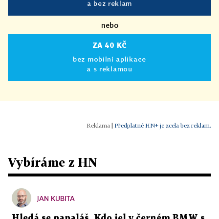
a bez reklam
nebo
ZA 40 KČ
bez mobilní aplikace
a s reklamou
|
Předplatné HN+ je zcela bez reklam.
Vybíráme z HN
JAN KUBITA
Hledá se papaláš. Kdo jel v černém BMW s