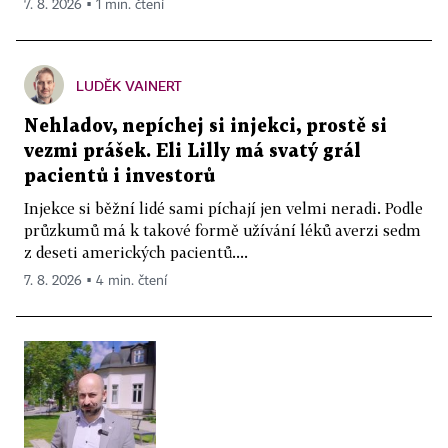
7. 8. 2026 ▪ 1 min. čtení
LUDĚK VAINERT
Nehladov, nepíchej si injekci, prostě si
vezmi prášek. Eli Lilly má svatý grál
pacientů i investorů
Injekce si běžní lidé sami píchají jen velmi neradi. Podle
průzkumů má k takové formě užívání léků averzi sedm
z deseti amerických pacientů....
7. 8. 2026 ▪ 4 min. čtení