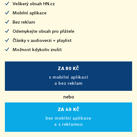
Veškerý obsah HN.cz
Mobilní aplikace
Bez reklam
Odemykejte obsah pro přátele
Články v audioverzi + playlist
Možnost kdykoliv zrušit
ZA 80 KČ
s mobilní aplikací
a bez reklam
nebo
ZA 40 KČ
bez mobilní aplikace
a s reklamou