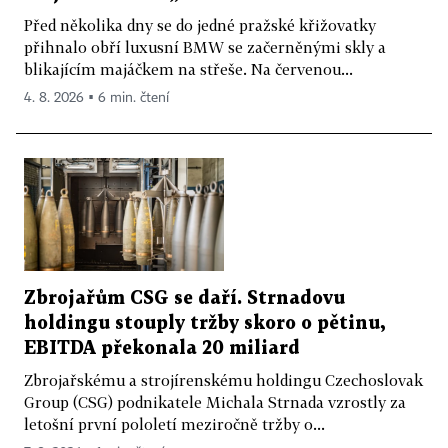
Před několika dny se do jedné pražské křižovatky
přihnalo obří luxusní BMW se začerněnými skly a
blikajícím majáčkem na střeše. Na červenou...
4. 8. 2026 ▪ 6 min. čtení
Zbrojařům CSG se daří. Strnadovu
holdingu stouply tržby skoro o pětinu,
EBITDA překonala 20 miliard
Zbrojařskému a strojírenskému holdingu Czechoslovak
Group (CSG) podnikatele Michala Strnada vzrostly za
letošní první pololetí meziročně tržby o...