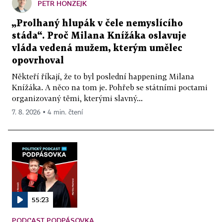
PETR HONZEJK
„Prolhaný hlupák v čele nemyslícího
stáda“. Proč Milana Knížáka oslavuje
vláda vedená mužem, kterým umělec
opovrhoval
Někteří říkají, že to byl poslední happening Milana
Knížáka. A něco na tom je. Pohřeb se státními poctami
organizovaný těmi, kterými slavný...
7. 8. 2026 ▪ 4 min. čtení
55:23
PODCAST PODPÁSOVKA