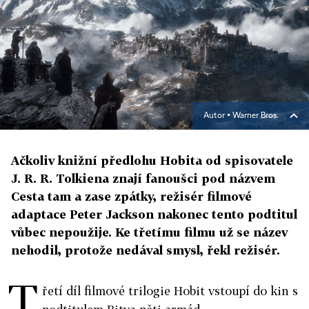
Autor ▪
Warner Bros.
Ačkoliv knižní předlohu Hobita od spisovatele
J. R. R. Tolkiena znají fanoušci pod názvem
Cesta tam a zase zpátky, režisér filmové
adaptace Peter Jackson nakonec tento podtitul
vůbec nepoužije. Ke třetímu filmu už se název
nehodil, protože nedával smysl, řekl režisér.
T
řetí díl filmové trilogie Hobit vstoupí do kin s