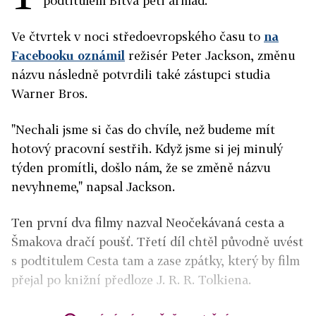
podtitulem Bitva pěti armád.
Ve čtvrtek v noci středoevropského času to
na
Facebooku oznámil
režisér Peter Jackson, změnu
názvu následně potvrdili také zástupci studia
Warner Bros.
"Nechali jsme si čas do chvíle, než budeme mít
hotový pracovní sestřih. Když jsme si jej minulý
týden promítli, došlo nám, že se změně názvu
nevyhneme," napsal Jackson.
Ten první dva filmy nazval Neočekávaná cesta a
Šmakova dračí poušť. Třetí díl chtěl původně uvést
s podtitulem Cesta tam a zase zpátky, který by film
přejal po knižní předloze J. R. R. Tolkiena.