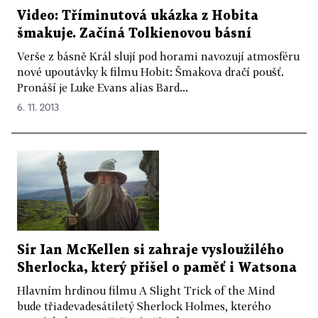
Video: Tříminutová ukázka z Hobita
šmakuje. Začíná Tolkienovou básní
Verše z básně Král slují pod horami navozují atmosféru
nové upoutávky k filmu Hobit: Šmakova dračí poušť.
Pronáší je Luke Evans alias Bard...
6. 11. 2013
Sir Ian McKellen si zahraje vysloužilého
Sherlocka, který přišel o paměť i Watsona
Hlavním hrdinou filmu A Slight Trick of the Mind
bude třiadevadesátiletý Sherlock Holmes, kterého