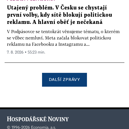
Utajený problém. V Česku se chystají
první volby, kdy sítě blokují politickou
reklamu. A hlavní oběť je nečekaná
V Podpásovce se tentokrát věnujeme tématu, o kterém
se vůbec nemluví. Meta začala blokovat politickou
reklamu na Facebooku a Instagramu a...
7. 8. 2026 ▪ 55:23 min.
DALŠÍ ZPRÁVY
©
1996-2026
Economia, a.s.