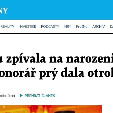
REALITY
INVESTICE
PODCASTY
HRY
PročNe
ARCHIV
D
 zpívala na narozen
Honorář prý dala otr
PŘEHRÁT ČLÁNEK
 min. čtení