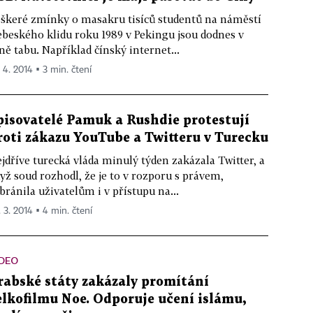
škeré zmínky o masakru tisíců studentů na náměstí
beského klidu roku 1989 v Pekingu jsou dodnes v
ně tabu. Například čínský internet...
. 4. 2014 ▪ 3 min. čtení
pisovatelé Pamuk a Rushdie protestují
roti zákazu YouTube a Twitteru v Turecku
jdříve turecká vláda minulý týden zakázala Twitter, a
yž soud rozhodl, že je to v rozporu s právem,
bránila uživatelům i v přístupu na...
. 3. 2014 ▪ 4 min. čtení
IDEO
rabské státy zakázaly promítání
elkofilmu Noe. Odporuje učení islámu,