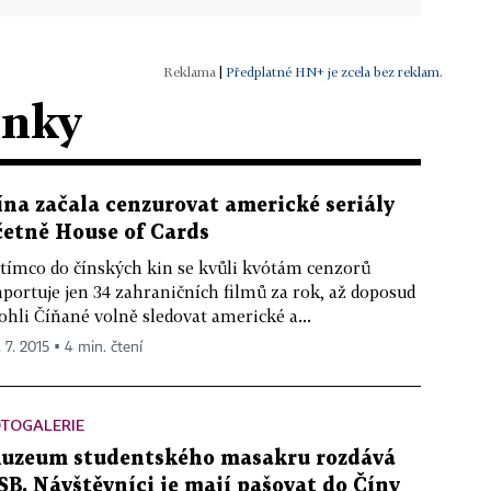
|
Předplatné HN+ je zcela bez reklam.
ánky
ína začala cenzurovat americké seriály
četně House of Cards
tímco do čínských kin se kvůli kvótám cenzorů
portuje jen 34 zahraničních filmů za rok, až doposud
hli Číňané volně sledovat americké a...
 7. 2015 ▪ 4 min. čtení
OTOGALERIE
uzeum studentského masakru rozdává
SB. Návštěvníci je mají pašovat do Číny