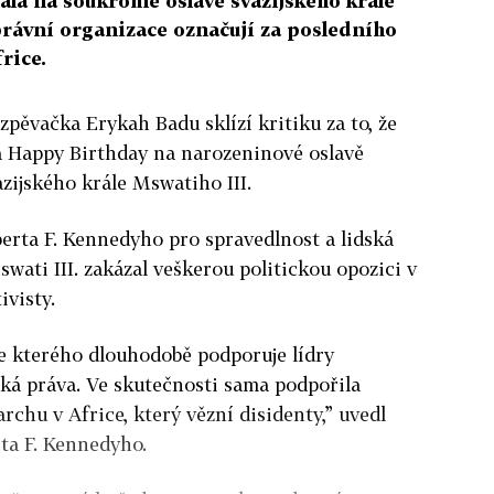
la na soukromé oslavě svazijského krále
právní organizace označují za posledního
rice.
zpěvačka Erykah Badu sklízí kritiku za to, že
a Happy Birthday na narozeninové oslavě
zijského krále Mswatiho III.
erta F. Kennedyho pro spravedlnost a lidská
swati III. zakázal veškerou politickou opozici v
ivisty.
le kterého dlouhodobě podporuje lídry
ká práva. Ve skutečnosti sama podpořila
chu v Africe, který vězní disidenty,” uvedl
ta F. Kennedyho.