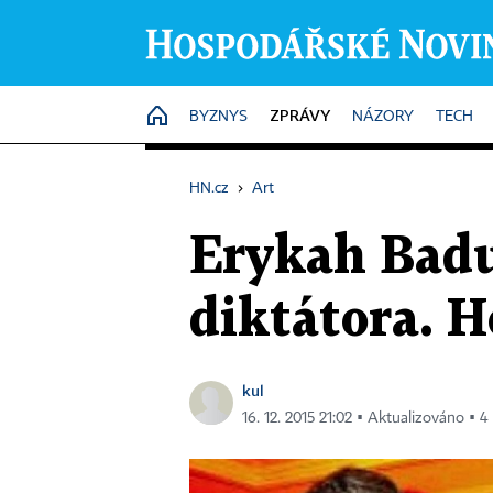
ZPRÁVY
HOME
BYZNYS
NÁZORY
TECH
HN.cz
›
Art
Erykah Badu
diktátora. 
kul
16. 12. 2015 21:02 ▪ Aktualizováno ▪ 4