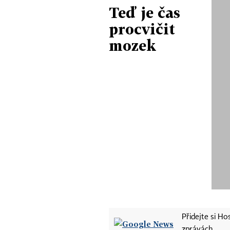
Teď je čas
procvičit
mozek
Přidejte si H
zprávách.