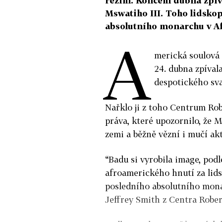
režim. Koncem dubna zpíva
Mswatiho III. Toho lidsko
absolutního monarchu v Af
A
merická soulová 
24. dubna zpíval
despotického sva
Nařklo ji z toho Centrum Rob
práva, které upozornilo, že M
zemi a běžně vězní i mučí akt
“Badu si vyrobila image, pod
afroamerického hnutí za lids
posledního absolutního monar
Jeffrey Smith z Centra Rober