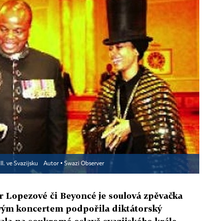
I. ve Svazijsku
Autor ▪
Swazi Observer
r Lopezové či Beyoncé je soulová zpěvačka
svým koncertem podpořila diktátorský