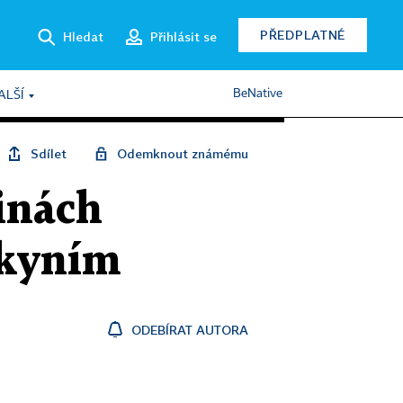
PŘEDPLATNÉ
Hledat
Přihlásit se
BeNative
ALŠÍ
Sdílet
Odemknout známému
inách
okyním
ODEBÍRAT AUTORA