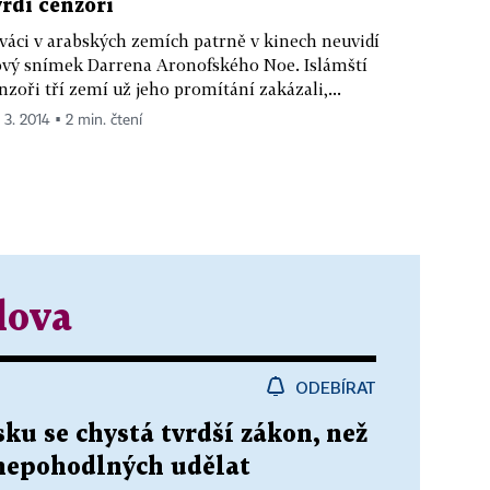
vrdí cenzoři
váci v arabských zemích patrně v kinech neuvidí
vý snímek Darrena Aronofského Noe. Islámští
nzoři tří zemí už jeho promítání zakázali,...
 3. 2014 ▪ 2 min. čtení
lova
ODEBÍRAT
sku se chystá tvrdší zákon, než
 nepohodlných udělat