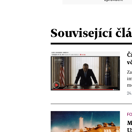
Související čl
Č
v
Za
im
mo
24.
F
M
U