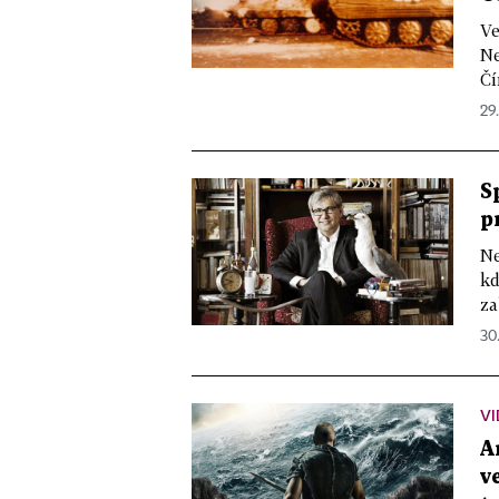
Ve
Ne
Čí
29
S
p
Ne
kd
za
30
V
A
v