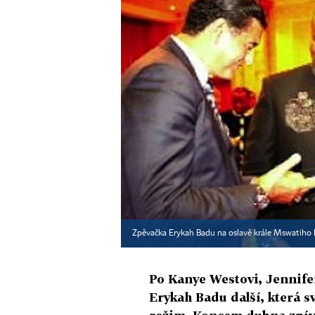
Zpěvačka Erykah Badu na oslavě krále Mswatiho II
Po Kanye Westovi, Jennife
Erykah Badu další, která 