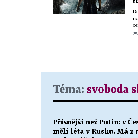
t
Di
no
ce
29.
Téma:
svoboda s
Přísnější než Putin: v Če
měli léta v Rusku. Má z