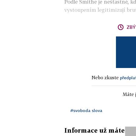
Podle Smithe je nešťastné, 
vystoupením legitimizují bru
ZBÝ
Nebo zkuste
předpla
Máte j
#svoboda slova
Informace už máte