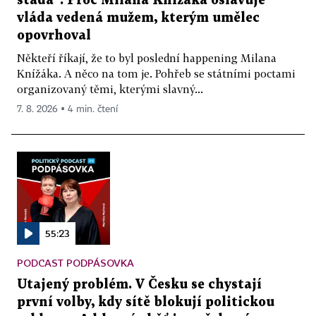
stáda“. Proč Milana Knížáka oslavuje
vláda vedená mužem, kterým umělec
opovrhoval
Někteří říkají, že to byl poslední happening Milana
Knížáka. A něco na tom je. Pohřeb se státními poctami
organizovaný těmi, kterými slavný...
7. 8. 2026 ▪ 4 min. čtení
55:23
PODCAST PODPÁSOVKA
Utajený problém. V Česku se chystají
první volby, kdy sítě blokují politickou