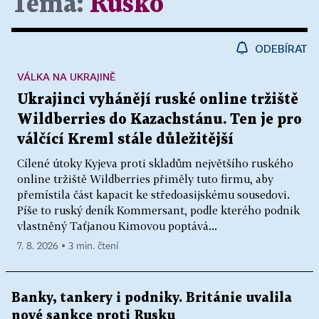
Téma:
Rusko
ODEBÍRAT
VÁLKA NA UKRAJINĚ
Ukrajinci vyhánějí ruské online tržiště
Wildberries do Kazachstánu. Ten je pro
válčící Kreml stále důležitější
Cílené útoky Kyjeva proti skladům největšího ruského
online tržiště Wildberries přiměly tuto firmu, aby
přemístila část kapacit ke středoasijskému sousedovi.
Píše to ruský deník Kommersant, podle kterého podnik
vlastněný Taťjanou Kimovou poptává...
7. 8. 2026 ▪ 3 min. čtení
Banky, tankery i podniky. Británie uvalila
nové sankce proti Rusku