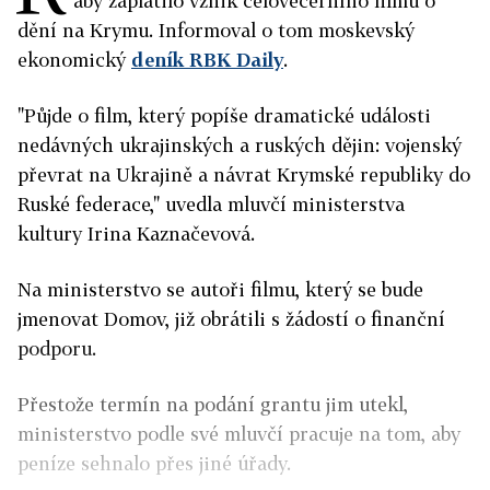
aby zaplatilo vznik celovečerního filmu o
dění na Krymu. Informoval o tom moskevský
ekonomický
deník RBK Daily
.
"Půjde o film, který popíše dramatické události
nedávných ukrajinských a ruských dějin: vojenský
převrat na Ukrajině a návrat Krymské republiky do
Ruské federace," uvedla mluvčí ministerstva
kultury Irina Kaznačevová.
Na ministerstvo se autoři filmu, který se bude
jmenovat Domov, již obrátili s žádostí o finanční
podporu.
Přestože termín na podání grantu jim utekl,
ministerstvo podle své mluvčí pracuje na tom, aby
peníze sehnalo přes jiné úřady.