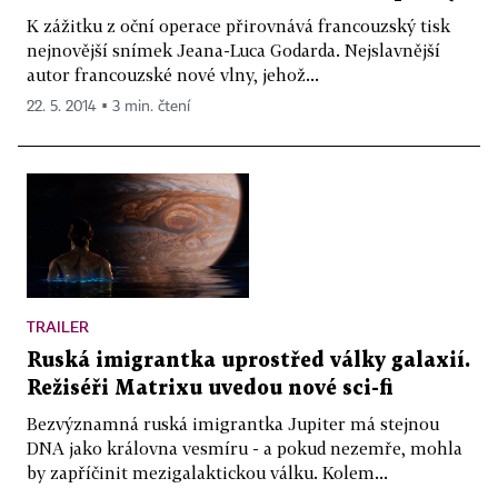
K zážitku z oční operace přirovnává francouzský tisk
nejnovější snímek Jeana-Luca Godarda. Nejslavnější
autor francouzské nové vlny, jehož...
22. 5. 2014 ▪ 3 min. čtení
TRAILER
Ruská imigrantka uprostřed války galaxií.
Režiséři Matrixu uvedou nové sci-fi
Bezvýznamná ruská imigrantka Jupiter má stejnou
DNA jako královna vesmíru - a pokud nezemře, mohla
by zapříčinit mezigalaktickou válku. Kolem...