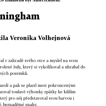
nningham
žila Veronika Volhejnová
l v zahradě svého otce a myslel na svou
rolené žuly, který si vykolíkoval a uhrabal do
ných pozemků.
fazolí a pak se plazil mezi pokroucenými
azoval toulavé výhonky zpátky ke kůlům
rý pro něj představoval svou barvou i
é, beznadějné snahy.