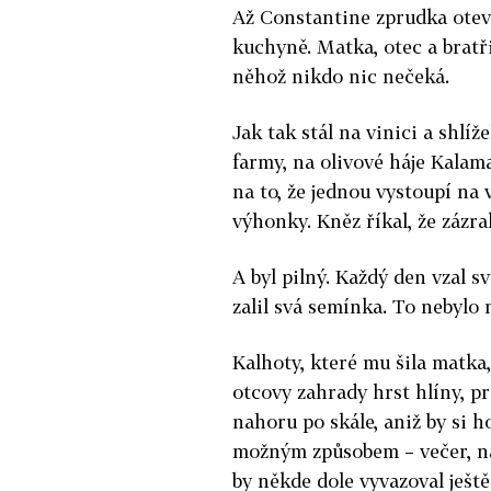
Až Constantine zprudka otevř
kuchyně. Matka, otec a bratř
něhož nikdo nic nečeká.
Jak tak stál na vinici a shlí
farmy, na olivové háje Kalam
na to, že jednou vystoupí na v
výhonky. Kněz říkal, že zázrak
A byl pilný. Každý den vzal s
zalil svá semínka. To nebylo 
Kalhoty, které mu šila matka
otcovy zahrady hrst hlíny, pr
nahoru po skále, aniž by si 
možným způsobem – večer, na
by někde dole vyvazoval ještě