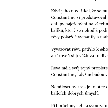
Když jeho otec říkal, že se mu
Constantine si představoval 
chlupy naježenými na všechny
balíku, který se nehodlá podř
révy pokaždé vymanily a nadš
Vyvazovat révu patřilo k jeh
a zároveň si jí vážit za tu di
Réva měla svůj tajný propleten
Constantine, když nebudou v
Nemilosrdný zrak jeho otce do
balících dobrých úmyslů.
Při práci myslel na svou zahr