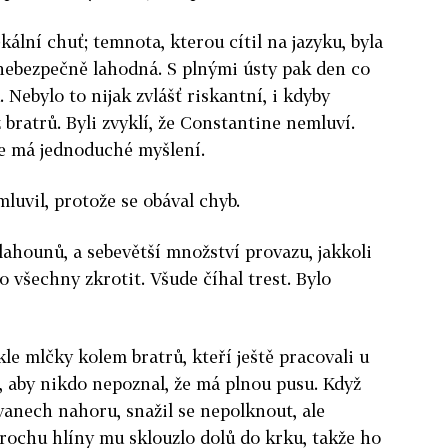
ální chuť; temnota, kterou cítil na jazyku, byla
nebezpečně lahodná. S plnými ústy pak den co
 Nebylo to nijak zvlášť riskantní, i kdyby
bratrů. Byli zvyklí, že Constantine nemluví.
že má jednoduché myšlení.
mluvil, protože se obával chyb.
šlahounů, a sebevětší množství provazu, jakkoli
 všechny zkrotit. Všude číhal trest. Bylo
le mlčky kolem bratrů, kteří ještě pracovali u
e, aby nikdo nepoznal, že má plnou pusu. Když
lvanech nahoru, snažil se nepolknout, ale
rochu hlíny mu sklouzlo dolů do krku, takže ho