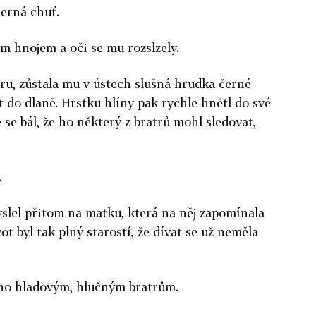
černá chuť.
m hnojem a oči se mu rozslzely.
oru, zůstala mu v ústech slušná hrudka černé
t do dlaně. Hrstku hlíny pak rychle hnětl do své
se bál, že ho některý z bratrů mohl sledovat,
.
slel přitom na matku, která na něj zapomínala
ivot byl tak plný starostí, že dívat se už neměla
 jeho hladovým, hlučným bratrům.