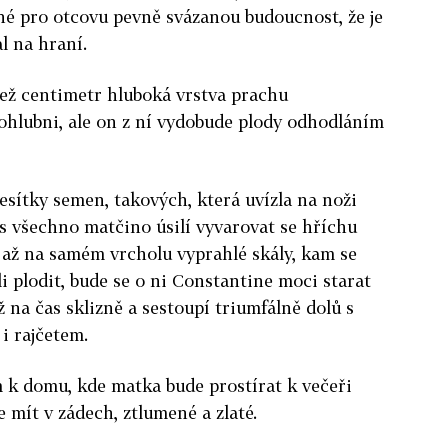
né pro otcovu pevně svázanou budoucnost, že je
l na hraní.
než centimetr hluboká vrstva prachu
hlubni, ale on z ní vydobude plody odhodláním
sítky semen, takových, která uvízla na noži
s všechno matčino úsilí vyvarovat se hříchu
a až na samém vrcholu vyprahlé skály, kam se
i plodit, bude se o ni Constantine moci starat
 na čas sklizně a sestoupí triumfálně dolů s
i rajčetem.
k domu, kde matka bude prostírat k večeři
e mít v zádech, ztlumené a zlaté.