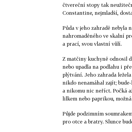
čtvereční stopy tak neužiteč
Constantine, nejmladší, dosta
Půda v jeho zahradě nebyla 
nahromaděného ve skalní pro
a prací, svou vlastní vůlí.
Z matčiny kuchyně odnosil de
nebo upadla na podlahu i pře
plýtvání. Jeho zahrada ležel
nikdo nenamáhal zajít; bude-l
a nikomu nic neříct. Počká až
lilkem nebo paprikou, možná 
Půjde podzimním soumrakem 
pro otce a bratry. Slunce bud