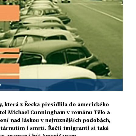
n
, která z Řecka přesídlila do amerického
atel Michael Cunningham v románu Tělo a
lení nad láskou v nejrůznějších podobách,
tárnutím i smrtí. Řečtí imigranti si také
 co znamená být Američanem.