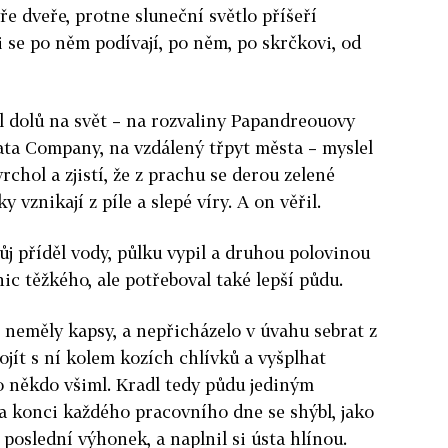
e dveře, protne sluneční světlo příšeří
i se po něm podívají, po něm, po skrčkovi, od
žel dolů na svět – na rozvaliny Papandreouovy
ata Company, na vzdálený třpyt města – myslel
rchol a zjistí, že z prachu se derou zelené
y vznikají z píle a slepé víry. A on věřil.
vůj příděl vody, půlku vypil a druhou polovinou
nic těžkého, ale potřeboval také lepší půdu.
, neměly kapsy, a nepřicházelo v úvahu sebrat z
ojít s ní kolem kozích chlívků a vyšplhat
ho někdo všiml. Kradl tedy půdu jediným
 konci každého pracovního dne se shýbl, jako
 poslední výhonek, a naplnil si ústa hlínou.