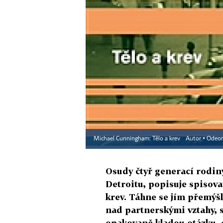
Michael Cunningham: Tělo a krev
Autor ▪
Odeo
Osudy čtyř generací rodiny
Detroitu, popisuje spisov
krev. Táhne se jím přemýš
nad partnerskými vztahy, s
opakovaně kladou otázku,