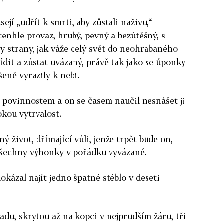
sejí „udřít k smrti, aby zůstali naživu,“
tenhle provaz, hrubý, pevný a bezútěšný, s
 strany, jak váže celý svět do neohrabaného
ídit a zůstat uvázaný, právě tak jako se úponky
eně vyrazily k nebi.
o povinnostem a on se časem naučil nesnášet ji
vokou vytrvalost.
ý život, dřímající vůli, jenže trpět bude on,
šechny výhonky v pořádku vyvázané.
kázal najít jedno špatné stéblo v deseti
adu, skrytou až na kopci v nejprudším žáru, tři