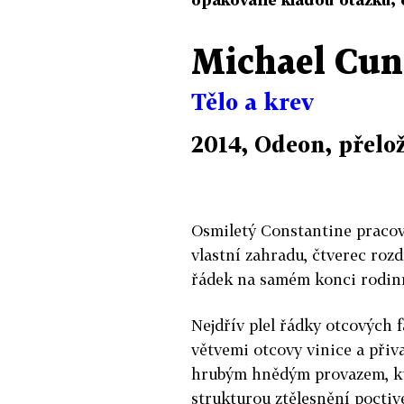
Michael Cu
Tělo a krev
2014, Odeon, přelo
Osmiletý Constantine pracova
vlastní zahradu, čtverec rozd
řádek na samém konci rodin
Nejdřív plel řádky otcových 
větvemi otcovy vinice a přiv
hrubým hnědým provazem, kte
strukturou ztělesnění poctiv