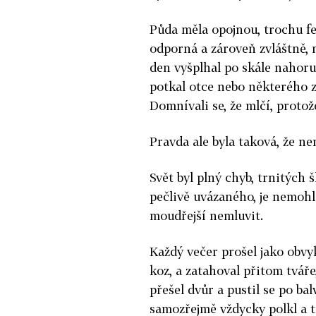
Půda měla opojnou, trochu fek
odporná a zároveň zvláštně, 
den vyšplhal po skále nahoru.
potkal otce nebo některého z 
Domnívali se, že mlčí, proto
Pravda ale byla taková, že ne
Svět byl plný chyb, trnitých 
pečlivě uvázaného, je nemohlo
moudřejší nemluvit.
Každý večer prošel jako obvyk
koz, a zatahoval přitom tvář
přešel dvůr a pustil se po ba
samozřejmě vždycky polkl a t