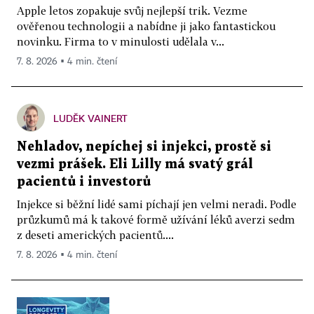
Apple letos zopakuje svůj nejlepší trik. Vezme
ověřenou technologii a nabídne ji jako fantastickou
novinku. Firma to v minulosti udělala v...
7. 8. 2026 ▪ 4 min. čtení
LUDĚK VAINERT
Nehladov, nepíchej si injekci, prostě si
vezmi prášek. Eli Lilly má svatý grál
pacientů i investorů
Injekce si běžní lidé sami píchají jen velmi neradi. Podle
průzkumů má k takové formě užívání léků averzi sedm
z deseti amerických pacientů....
7. 8. 2026 ▪ 4 min. čtení