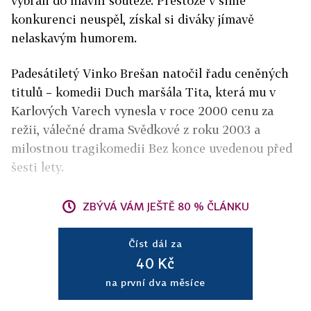
vybrán do hlavní soutěže. Přestože v silné
konkurenci neuspěl, získal si diváky jímavě
nelaskavým humorem.
Padesátiletý Vinko Brešan natočil řadu ceněných
titulů – komedii Duch maršála Tita, která mu v
Karlových Varech vynesla v roce 2000 cenu za
režii, válečné drama Svědkové z roku 2003 a
milostnou tragikomedii Bez konce uvedenou před
šesti lety.
ZBÝVÁ VÁM JEŠTĚ 80 % ČLÁNKU
Číst dál za
40 Kč
na první dva měsíce