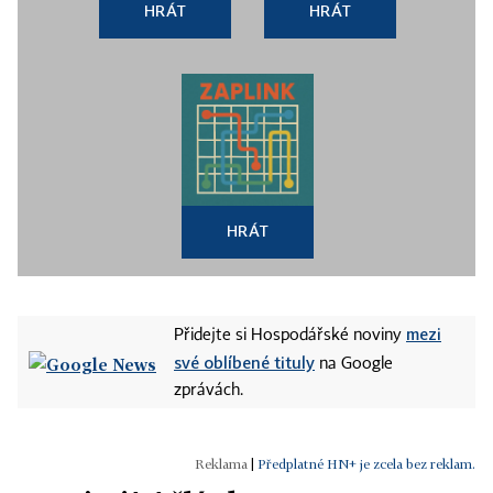
HRÁT
HRÁT
HRÁT
mezi
Přidejte si Hospodářské noviny
své oblíbené tituly
na Google
zprávách.
|
Předplatné HN+ je zcela bez reklam.