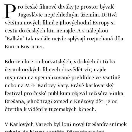
P
ro české filmové diváky je prostor bývalé
Jugoslávie nepřehledným územím. Drtivá
většina nových filmů z jihovýchodní Evropy si
cestu do českých kin nenajde. A s nálepkou
"Balkán" tak nadále nejvíc splývají rozjuchaná díla
Emira Kusturici.
Kdo se chce o chorvatských, srbských či třeba
černohorských filmech dozvědět víc, najde
inspiraci na specializované přehlídce ve Vsetíně
nebo na MFF Karlovy Vary. Právě karlovarský
festival pro české publikum objevil režiséra Vinka
Brešana, jehož tragikomedie Knězovy děti je od
čtvrtka k vidění v tuzemských kinech.
V Karlových Varech byl loni nový Brešanův snímek