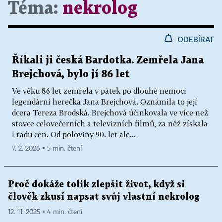
Téma:
nekrolog
ODEBÍRAT
Říkali ji česká Bardotka. Zemřela Jana
Brejchová, bylo jí 86 let
Ve věku 86 let zemřela v pátek po dlouhé nemoci
legendární herečka Jana Brejchová. Oznámila to její
dcera Tereza Brodská. Brejchová účinkovala ve více než
stovce celovečerních a televizních filmů, za něž získala
i řadu cen. Od poloviny 90. let ale...
7. 2. 2026 ▪ 5 min. čtení
Proč dokáže tolik zlepšit život, když si
člověk zkusí napsat svůj vlastní nekrolog
12. 11. 2025 ▪ 4 min. čtení