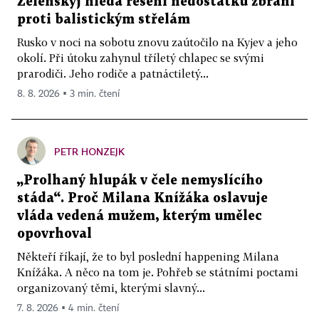
Zelenskyj hledá řešení nedostatku zbraní
proti balistickým střelám
Rusko v noci na sobotu znovu zaútočilo na Kyjev a jeho
okolí. Při útoku zahynul tříletý chlapec se svými
prarodiči. Jeho rodiče a patnáctiletý...
8. 8. 2026 ▪ 3 min. čtení
PETR HONZEJK
„Prolhaný hlupák v čele nemyslícího
stáda“. Proč Milana Knížáka oslavuje
vláda vedená mužem, kterým umělec
opovrhoval
Někteří říkají, že to byl poslední happening Milana
Knížáka. A něco na tom je. Pohřeb se státními poctami
organizovaný těmi, kterými slavný...
7. 8. 2026 ▪ 4 min. čtení