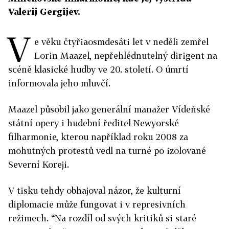
Valerij Gergijev.
V
e věku čtyřiaosmdesáti let v neděli zemřel
Lorin Maazel, nepřehlédnutelný dirigent na
scéně klasické hudby ve 20. století. O úmrtí
informovala jeho mluvčí.
Maazel působil jako generální manažer Vídeňské
státní opery i hudební ředitel Newyorské
filharmonie, kterou například roku 2008 za
mohutných protestů vedl na turné po izolované
Severní Koreji.
V tisku tehdy obhajoval názor, že kulturní
diplomacie může fungovat i v represivních
režimech. “Na rozdíl od svých kritiků si staré