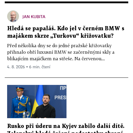
JAN KUBITA
Hledá se papaláš. Kdo jel v černém BMW s
majákem skrze „Turkovu“ křižovatku?
Před několika dny se do jedné pražské křižovatky
přihnalo obří luxusní BMW se začerněnými skly a
blikajícím majáčkem na střeše. Na červenou...
4. 8. 2026 ▪ 6 min. čtení
Rusko při úderu na Kyjev zabilo další dítě.