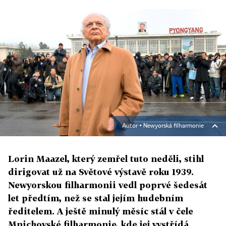
Autor ▪
Newyorská filharmonie
Lorin Maazel, který zemřel tuto neděli, stihl
dirigovat už na Světové výstavě roku 1939.
Newyorskou filharmonii vedl poprvé šedesát
let předtím, než se stal jejím hudebním
ředitelem. A ještě minulý měsíc stál v čele
Mnichovské filharmonie, kde jej vystřídá