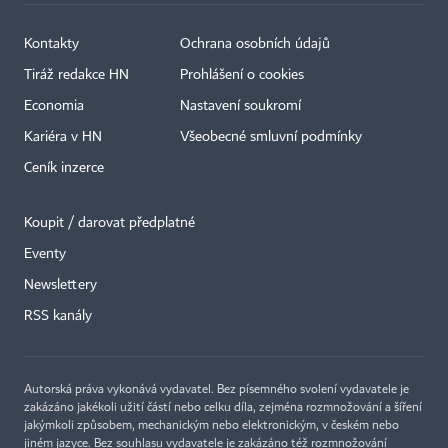
Kontakty
Ochrana osobních údajů
Tiráž redakce HN
Prohlášení o cookies
Economia
Nastavení soukromí
Kariéra v HN
Všeobecné smluvní podmínky
Ceník inzerce
Koupit / darovat předplatné
Eventy
×
Newslettery
RSS kanály
Autorská práva vykonává vydavatel. Bez písemného svolení vydavatele je
zakázáno jakékoli užití částí nebo celku díla, zejména rozmnožování a šíření
jakýmkoli způsobem, mechanickým nebo elektronickým, v českém nebo
jiném jazyce. Bez souhlasu vydavatele je zakázáno též rozmnožování