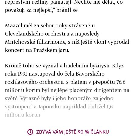
represivní režimy pamatuji. Nechte mě dělat, co
považuji za nejlepší,” bránil se.
Maazel měl za sebou roky strávené u
Clevelandského orchestru a naposledy
Mnichovské filharmonie, s níž ještě vloni vyprodal
koncert na Pražském jaru.
Kromě toho se vyznal v hudebním byznysu. Když
roku 1991 nastupoval do čela Bavorského
rozhlasového orchestru, s platem v přepočtu 76,6
milionu korun byl nejlépe placeným dirigentem na
světě. Výrazné byly i jeho honoráře, za jedno
vystoupení v Japonsku například obdržel 1,6
milionu korun.
ZBÝVÁ VÁM JEŠTĚ 90 % ČLÁNKU