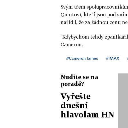
Svým třem spolupracovníkům
Quintovi, kteří jsou pod sní
nařídil, že za žádnou cenu ne
"Kdybychom tehdy zpanikařili
Cameron.
#Cameron James
#IMAX
Nudíte se na
poradě?
Vyřešte
dnešní
hlavolam HN