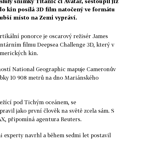
lulý snímky Titanic či Avatar, sestoupil již
do kin posílá 3D film natočený ve formátu
lubší místo na Zemi vypráví.
rtikální ponorce je oscarový režisér James
tárním filmu Deepsea Challenge 3D, který v
amerických kin.
ostí National Geographic mapuje Cameronův
ubky 10 908 metrů na dno Mariánského
ležící pod Tichým oceánem, se
pravil jako první člověk na světě zcela sám. S
X, připomíná agentura Reuters.
mi experty navrhl a během sedmi let postavil