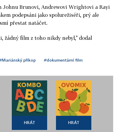
 Johnu Brunovi, Andrewovi Wrightovi a Rayi
mkem podepsáni jako spolurežiséři, prý ale
smí přestat natáčet.
, žádný film z toho nikdy nebyl," dodal
#Mariánský příkop
#dokumentární film
HRÁT
HRÁT