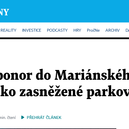
REALITY
INVESTICE
PODCASTY
HRY
PročNe
ARCHIV
D
ponor do Mariánské
jako zasněžené parkov
PŘEHRÁT ČLÁNEK
min. čtení