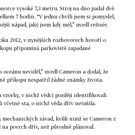
onorce vysoké 7,3 metru. Stroj na dno padal dvě
elkem 7 hodin. “V jednu chvíli jsem si pomyslel,
ější nápad, jaký jsem kdy měl,” uvedl režisér.
roku 2012, v nynějších rozhovorech hovoří o
íkopu připomíná parkoviště zapadané
m oceánu neviděl,” uvedl Cameron a dodal, že
ě příkopu nespatřil žádné známky života.
vzorky, v nichž vědci později identifikovali
 včetně sta, o nichž věda dřív netušila.
ik mechanických závad, kvůli nimž se Cameron z
 na povrch dřív, než původně plánoval.