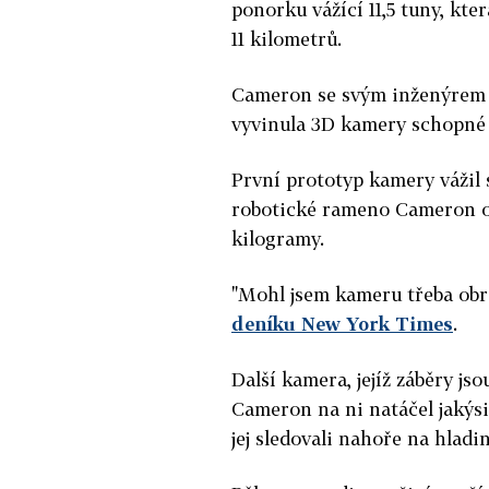
ponorku vážící 11,5 tuny, kt
11 kilometrů.
Cameron se svým inženýrem t
vyvinula 3D kamery schopné 
První prototyp kamery vážil s
robotické rameno Cameron ov
kilogramy.
"Mohl jsem kameru třeba obrá
deníku New York Times
.
Další kamera, jejíž záběry js
Cameron na ni natáčel jakýsi
jej sledovali nahoře na hladin