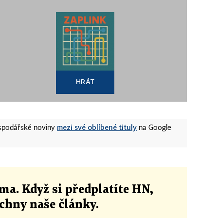
HRÁT
mezi své oblíbené tituly
ospodářské noviny
na Google
ma. Když si předplatíte HN,
echny naše články
.