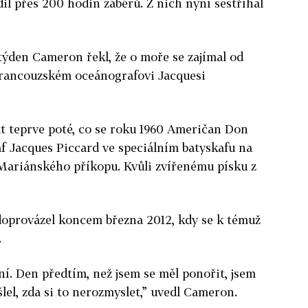
il přes 200 hodin záběrů. Z nich nyní sestříhal
ýden Cameron řekl, že o moře se zajímal od
 francouzském oceánografovi Jacquesi
at teprve poté, co se roku 1960 Američan Don
f Jacques Piccard ve speciálním batyskafu na
 Mariánského příkopu. Kvůli zvířenému písku z
oprovázel koncem března 2012, kdy se k témuž
.
í. Den předtím, než jsem se měl ponořit, jsem
lel, zda si to nerozmyslet,” uvedl Cameron.