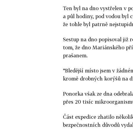
Ten byl na dno vystřelen v p
a půl hodiny, pod vodou byl c
že tohle byl patrně nejstupidn
Sestup na dno popisoval již 
tom, že dno Mariánského př
prašanem.
“Bledější místo jsem v žádné
kromě drobných korýšů na dn
Ponorka však ze dna odebrala 
přes 20 tisíc mikroorganismů
Část expedice zhatilo někol
bezpečnostních důvodů vydal