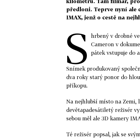
kilometrů. Tam filmař, pros
předloni. Teprve nyní ale 
IMAX, jenž o cestě na nejh
S
hrbený v drobné ve
Cameron v dokumen
pátek vstupuje do 
Snímek produkovaný společn
dva roky starý ponor do hlo
příkopu.
Na nejhlubší místo na Zemi, 
devětapadesátiletý režisér vy
sebou měl ale 3D kamery IMA
Té režisér popsal, jak se svý