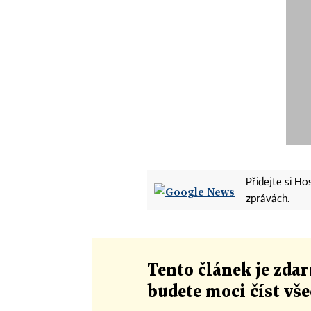
Přidejte si H
zprávách.
Tento článek
je
zdar
budete moci číst vš