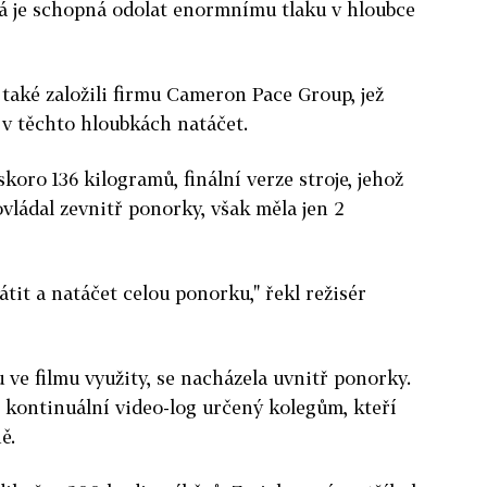
erá je schopná odolat enormnímu tlaku v hloubce
aké založili firmu Cameron Pace Group, jež
v těchto hloubkách natáčet.
koro 136 kilogramů, finální verze stroje, jehož
ládal zevnitř ponorky, však měla jen 2
tit a natáčet celou ponorku," řekl režisér
ou ve filmu využity, se nacházela uvnitř ponorky.
 kontinuální video-log určený kolegům, kteří
ě.