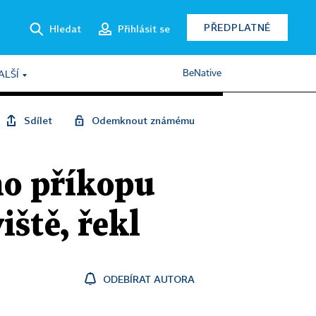
PŘEDPLATNÉ
Hledat
Přihlásit se
BeNative
ALŠÍ
Sdílet
Odemknout známému
ho příkopu
iště, řekl
ODEBÍRAT AUTORA