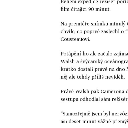
Během expedice režisér poříd
film čítající 90 minut.
Na premiéře snímku minulý t
chvíle, co poprvé zaslechl o
Cousteauovi.
Potápění ho ale začalo zajím
Walsh a švýcarský oceánogra
krátko dostali právě na dno
něj ale tehdy příliš neviděli.
Právě Walsh pak Camerona d
sestupu odhodlal sám režisér
“Samozřejmě jsem byl nervózn
asi deset minut vážně přemýš