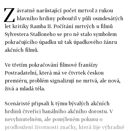
Z
ávratně narůstající počet mrtvol z rukou
hlavního hrdiny pobouřil v půli osmdesátých
let kritiky Ramba II. Počítání mrtvých u filmů
Sylvestera Stalloneho se pro ně stalo symbolem
pokračujícího úpadku už tak úpadkového žánru
akčních filmů.
Ve třetím pokračování filmové franšízy
Postradatelní, která má ve čtvrtek českou
premiéru, problém signalizují ne mrtvá, ale nová,
živá a mladá těla.
Scenáristé připsali k týmu bývalých akčních
hrdinů čtveřici banálního akčního dorostu. V
nevyhnutelném, ale pomýleném pokusu o
prodloužení životnosti značky, která žije výhradně