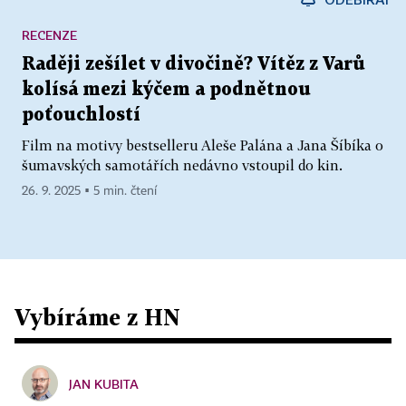
RECENZE
Raději zešílet v divočině? Vítěz z Varů
kolísá mezi kýčem a podnětnou
poťouchlostí
Film na motivy bestselleru Aleše Palána a Jana Šíbíka o
šumavských samotářích nedávno vstoupil do kin.
26. 9. 2025 ▪ 5 min. čtení
Vybíráme z HN
JAN KUBITA