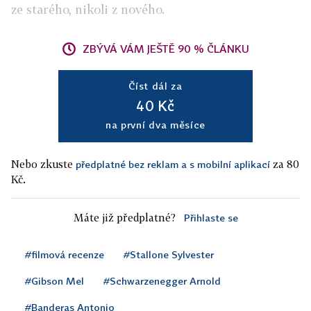
ze starého, nikoli z nového.
ZBÝVÁ VÁM JEŠTĚ 90 % ČLÁNKU
Číst dál za
40 Kč
na první dva měsíce
Nebo zkuste
za 80
předplatné bez reklam a s mobilní aplikací
Kč.
Máte již předplatné?
Přihlaste se
#filmová recenze
#Stallone Sylvester
#Gibson Mel
#Schwarzenegger Arnold
#Banderas Antonio