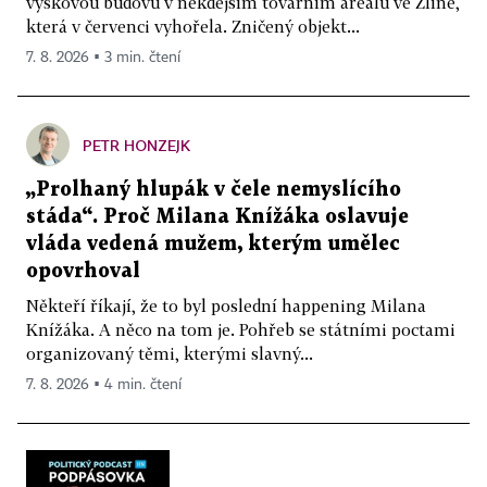
výškovou budovu v někdejším továrním areálu ve Zlíně,
která v červenci vyhořela. Zničený objekt...
7. 8. 2026 ▪ 3 min. čtení
PETR HONZEJK
„Prolhaný hlupák v čele nemyslícího
stáda“. Proč Milana Knížáka oslavuje
vláda vedená mužem, kterým umělec
opovrhoval
Někteří říkají, že to byl poslední happening Milana
Knížáka. A něco na tom je. Pohřeb se státními poctami
organizovaný těmi, kterými slavný...
7. 8. 2026 ▪ 4 min. čtení