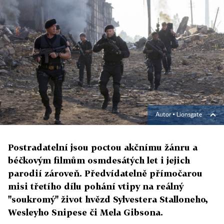
Autor ▪
Lionsgate
Postradatelní jsou poctou akčnímu žánru a
béčkovým filmům osmdesátých let i jejich
parodií zároveň. Předvídatelně přímočarou
misi třetího dílu pohání vtipy na reálný
"soukromý" život hvězd Sylvestera Stalloneho,
Wesleyho Snipese či Mela Gibsona.