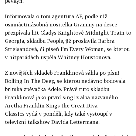
pěvkyň.
Informovala o tom agentura AP, podle níž
osmnáctinásobná nositelka Grammy na desce
přezpívala hit Gladys Knightové Midnight Train to
Georgia, skladbu People, již proslavila Barbra
Streisandová, či píseň I’m Every Woman, se kterou
v hitparádách uspěla Whitney Houstonová.
Z novějších skladeb Franklinová sáhla po písni
Rolling In The Deep, se kterou nedávno bodovala
britská zpěvačka Adele. Právě tuto skladbu
Franklinová jako první singl z alba nazvaného
Aretha Franklin Sings the Great Diva
Classics vydá v pondělí, kdy také vystoupí v
televizní talkshow Davida Lettermana.