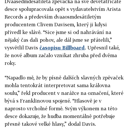
Dvaasedmdesátiletá zpěvačka na své devětatřicáté
desce spolupracovala opět s vydavatelstvím Arista
Records a především dvaaosmdesátiletým
producentem Clivem Davisem, který ji kdysi
přivedl ke slávě. “Sice jsme si od nahrávání na
nějaký čas dali pohov, ale dál jsme se přátelili,”
vysvětlil Davis
časopisu Billboard
. Upřesnil také,
že nové album začalo vznikat zhruba před dvěma
roky.
“Napadlo mě, že by písně dalších slavných zpěvaček
mohla tentokrát interpretovat sama královna
soulu,” řekl producent v narážce na označení, které
bývá s Franklinovou spojené. “Hlasově je v
naprosto vrcholné formě. Svým výkonem na této
desce dokazuje, že hudba momentálně potřebuje
přesně takové velké hlasy,” dodal Davis.