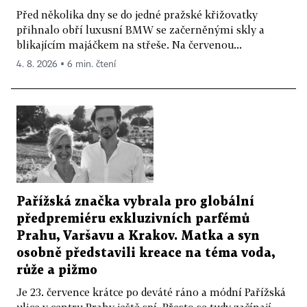
Před několika dny se do jedné pražské křižovatky
přihnalo obří luxusní BMW se začerněnými skly a
blikajícím majáčkem na střeše. Na červenou...
4. 8. 2026 ▪ 6 min. čtení
Pařížská značka vybrala pro globální
předpremiéru exkluzivních parfémů
Prahu, Varšavu a Krakov. Matka a syn
osobně představili kreace na téma voda,
růže a pižmo
Je 23. července krátce po deváté ráno a módní Pařížská
ulice v centru Prahy ještě spí. Přesto se tudy začínají