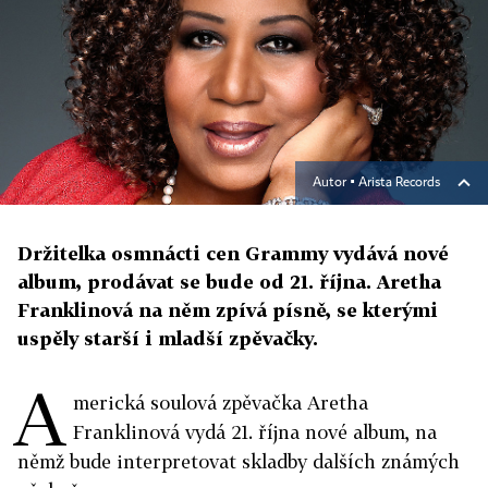
Autor ▪
Arista Records
Držitelka osmnácti cen Grammy vydává nové
album, prodávat se bude od 21. října. Aretha
Franklinová na něm zpívá písně, se kterými
uspěly starší i mladší zpěvačky.
A
merická soulová zpěvačka Aretha
Franklinová vydá 21. října nové album, na
němž bude interpretovat skladby dalších známých