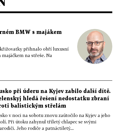
N
 černém BMW s majákem
 křižovatky přihnalo obří luxusní
m majáčkem na střeše. Na
usko při úderu na Kyjev zabilo další dítě.
elenskyj hledá řešení nedostatku zbraní
roti balistickým střelám
sko v noci na sobotu znovu zaútočilo na Kyjev a jeho
olí. Při útoku zahynul tříletý chlapec se svými
arodiči. Jeho rodiče a patnáctiletý...