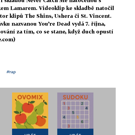
e i skladbu Never Catch Me natočenou s
m Lamarem. Videoklip ke skladbě natočil
tor klipů The Shins, Ushera či St. Vincent.
vku nazvanou You’re Dead vydá 7. října,
tování za tím, co se stane, když duch opustí
e.com)
#rap