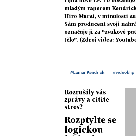
října nové LP. To obsahuj
mladým raperem Kendricke
Hiro Murai, v minulosti au
Sám producent svoji nahrá
označuje ji za “zvukové pu
tělo”. (Zdroj videa: Youtub
#Lamar Kendrick
#videoklip
Rozrušily vás
zprávy a cítíte
stres?
Rozptylte se
logickou