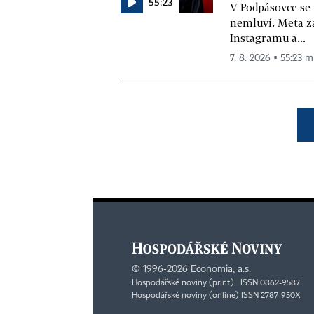
55:23
V Podpásovce se
nemluví. Meta z
Instagramu a...
7. 8. 2026 ▪ 55:23 m
©
1996-2026
Economia, a.s.
Hospodářské noviny (print) ISSN 0862-9587
Hospodářské noviny (online) ISSN 2787-950X