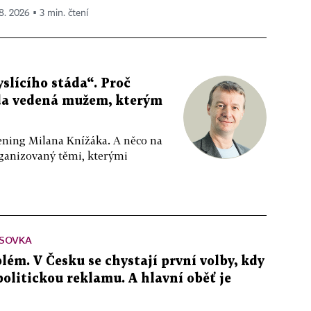
 8. 2026 ▪ 3 min. čtení
slícího stáda“. Proč
da vedená mužem, kterým
ppening Milana Knížáka. A něco na
rganizovaný těmi, kterými
SOVKA
lém. V Česku se chystají první volby, kdy
 politickou reklamu. A hlavní oběť je