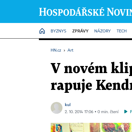
ZPRÁVY
HOME
BYZNYS
NÁZORY
TECH
HN.cz
›
Art
V novém kli
rapuje Kend
kul
2. 10. 2014 17:06 ▪ 0 min. čtení