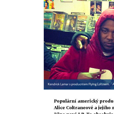
Kendrick Lamar s producntem Flying Lotusem.
A
Populární americký produc
Alice Coltraneové a jejího