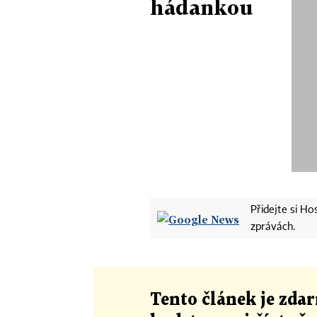
hádankou
Přidejte si H
zprávách.
Tento článek
je
zdar