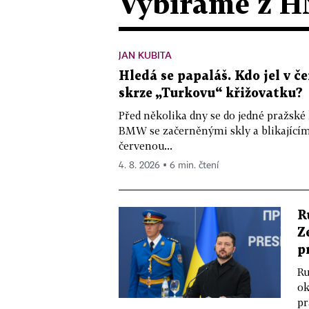
Vybíráme z H
JAN KUBITA
Hledá se papaláš. Kdo jel v
skrze „Turkovu“ křižovatku?
Před několika dny se do jedné pražské
BMW se začerněnými skly a blikající
červenou...
4. 8. 2026 ▪ 6 min. čtení
R
Z
p
Ru
ok
pr