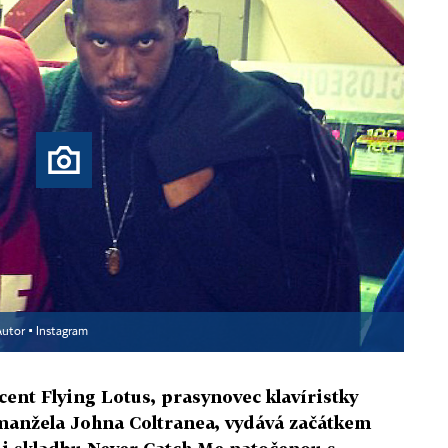
utor ▪
Instagram
ent Flying Lotus, prasynovec klavíristky
 manžela Johna Coltranea, vydává začátkem