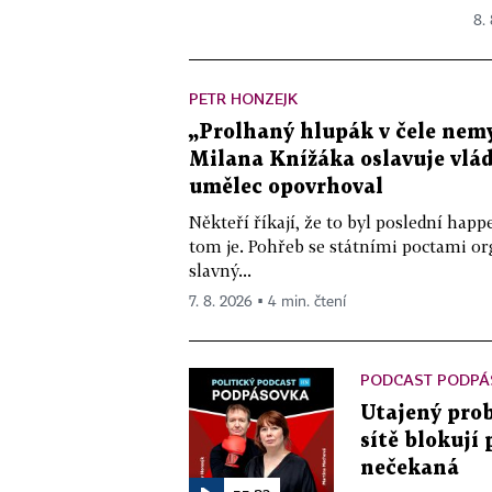
8.
PETR HONZEJK
„Prolhaný hlupák v čele nemy
Milana Knížáka oslavuje vlá
umělec opovrhoval
Někteří říkají, že to byl poslední ha
tom je. Pohřeb se státními poctami o
slavný...
7. 8. 2026 ▪ 4 min. čtení
PODCAST PODPÁ
Utajený prob
sítě blokují
nečekaná