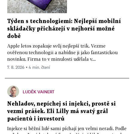
Týden s technologiemi: Nejlepší mobilní
skládačky přicházejí v nejhorší možné
době
Apple letos zopakuje svůj nejlepší trik. Vezme
ověřenou technologii a nabídne ji jako fantastickou
novinku. Firma to v minulosti udělala v...
7. 8. 2026 ▪ 4 min. čtení
LUDĚK VAINERT
Nehladov, nepíchej si injekci, prostě si
vezmi prášek. Eli Lilly má svatý grál
pacientů i investorů
Injekce si běžní lidé sami píchají jen velmi neradi. Podle