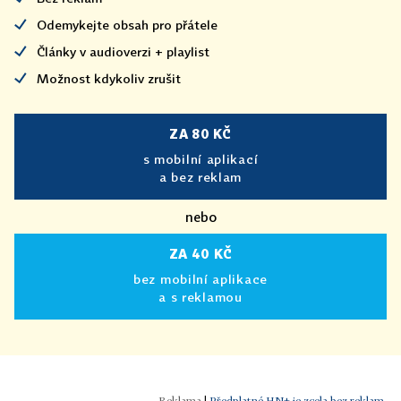
Odemykejte obsah pro přátele
Články v audioverzi + playlist
Možnost kdykoliv zrušit
ZA 80 KČ
s mobilní aplikací
a bez reklam
nebo
ZA 40 KČ
bez mobilní aplikace
a s reklamou
|
Předplatné HN+ je zcela bez reklam.