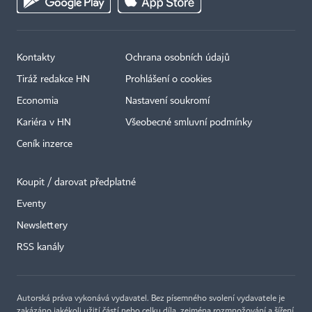
Kontakty
Ochrana osobních údajů
Tiráž redakce HN
Prohlášení o cookies
Economia
Nastavení soukromí
Kariéra v HN
Všeobecné smluvní podmínky
Ceník inzerce
Koupit / darovat předplatné
Eventy
Newslettery
RSS kanály
Autorská práva vykonává vydavatel. Bez písemného svolení vydavatele je
zakázáno jakékoli užití částí nebo celku díla, zejména rozmnožování a šíření