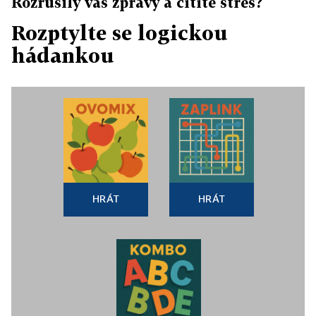
Rozrušily vás zprávy a cítíte stres?
Rozptylte se logickou
hádankou
HRÁT
HRÁT