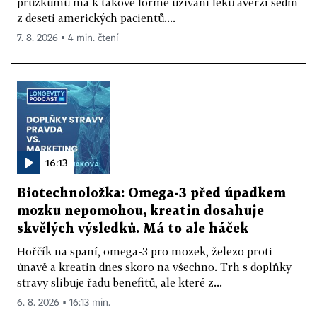
průzkumů má k takové formě užívání léků averzi sedm
z deseti amerických pacientů....
7. 8. 2026 ▪ 4 min. čtení
16:13
Biotechnoložka: Omega-3 před úpadkem
mozku nepomohou, kreatin dosahuje
skvělých výsledků. Má to ale háček
Hořčík na spaní, omega-3 pro mozek, železo proti
únavě a kreatin dnes skoro na všechno. Trh s doplňky
stravy slibuje řadu benefitů, ale které z...
6. 8. 2026 ▪ 16:13 min.