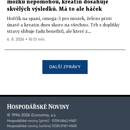
mozku nepomohou, kreatin dosahuje
skvělých výsledků. Má to ale háček
Hořčík na spaní, omega-3 pro mozek, železo proti
únavě a kreatin dnes skoro na všechno. Trh s doplňky
stravy slibuje řadu benefitů, ale které z...
6. 8. 2026 ▪ 16:13 min.
DALŠÍ ZPRÁVY
©
1996-2026
Economia, a.s.
Hospodářské noviny (print) ISSN 0862-9587
Hospodářské noviny (online) ISSN 2787-950X