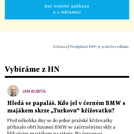
bez mobilní aplikace
a s reklamou
|
Předplatné HN+ je zcela bez reklam.
Vybíráme z HN
JAN KUBITA
Hledá se papaláš. Kdo jel v černém BMW s
majákem skrze „Turkovu“ křižovatku?
Před několika dny se do jedné pražské křižovatky
přihnalo obří luxusní BMW se začerněnými skly a
blikajícím majáčkem na střeše. Na červenou...