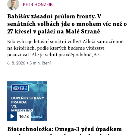
PETR HONZEJK
Babišův zásadní průlom fronty. V
senátních volbách jde o mnohem víc než o
27 křesel v paláci na Malé Straně
Kdo vyhraje letošní senátní volby? Záleží samozřejmě
na kritériích, podle kterých budeme vítězství
posuzovat. Ale je velmi pravděpodobné, že...
6. 8. 2026 ▪ 5 min. čtení
16:13
Biotechnoložka: Omega-3 před úpadkem