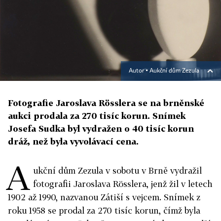
Autor ▪
Aukční dům Zezula
Fotografie Jaroslava Rösslera se na brněnské
aukci prodala za 270 tisíc korun. Snímek
Josefa Sudka byl vydražen o 40 tisíc korun
dráž, než byla vyvolávací cena.
A
ukční dům Zezula v sobotu v Brně vydražil
fotografii Jaroslava Rösslera, jenž žil v letech
1902 až 1990, nazvanou Zátiší s vejcem. Snímek z
roku 1958 se prodal za 270 tisíc korun, čímž byla