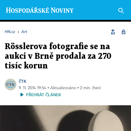
HN.cz
›
Art
Rösslerova fotografie se na
aukci v Brně prodala za 270
tisíc korun
ČTK
9. 11. 2014 19:54 ▪ Aktualizováno ▪ 2 min. čtení
PŘEHRÁT ČLÁNEK