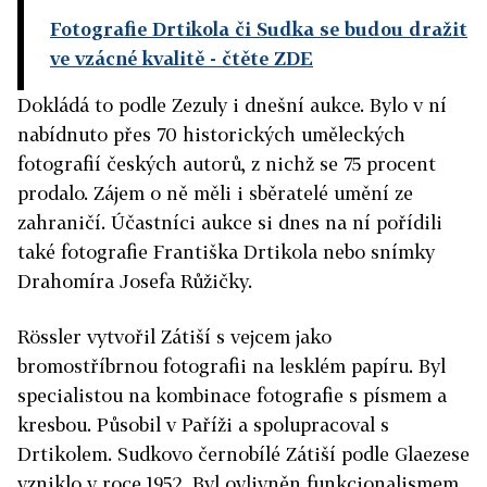
Fotografie Drtikola či Sudka se budou dražit
ve vzácné kvalitě
- čtěte ZDE
Dokládá to podle Zezuly i dnešní aukce. Bylo v ní
nabídnuto přes 70 historických uměleckých
fotografií českých autorů, z nichž se 75 procent
prodalo. Zájem o ně měli i sběratelé umění ze
zahraničí. Účastníci aukce si dnes na ní pořídili
také fotografie Františka Drtikola nebo snímky
Drahomíra Josefa Růžičky.
Rössler vytvořil Zátiší s vejcem jako
bromostříbrnou fotografii na lesklém papíru. Byl
specialistou na kombinace fotografie s písmem a
kresbou. Působil v Paříži a spolupracoval s
Drtikolem. Sudkovo černobílé Zátiší podle Glaezese
vzniklo v roce 1952. Byl ovlivněn funkcionalismem