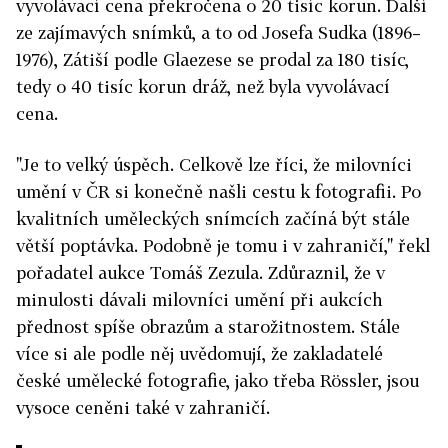
vyvolávací cena překročena o 20 tisíc korun. Další
ze zajímavých snímků, a to od Josefa Sudka (1896–
1976), Zátiší podle Glaezese se prodal za 180 tisíc,
tedy o 40 tisíc korun dráž, než byla vyvolávací
cena.
"Je to velký úspěch. Celkově lze říci, že milovníci
umění v ČR si konečně našli cestu k fotografii. Po
kvalitních uměleckých snímcích začíná být stále
větší poptávka. Podobně je tomu i v zahraničí," řekl
pořadatel aukce Tomáš Zezula. Zdůraznil, že v
minulosti dávali milovníci umění při aukcích
přednost spíše obrazům a starožitnostem. Stále
více si ale podle něj uvědomují, že zakladatelé
české umělecké fotografie, jako třeba Rössler, jsou
vysoce ceněni také v zahraničí.