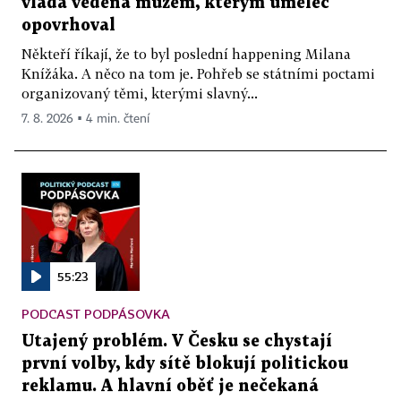
vláda vedená mužem, kterým umělec
opovrhoval
Někteří říkají, že to byl poslední happening Milana
Knížáka. A něco na tom je. Pohřeb se státními poctami
organizovaný těmi, kterými slavný...
7. 8. 2026 ▪ 4 min. čtení
55:23
PODCAST PODPÁSOVKA
Utajený problém. V Česku se chystají
první volby, kdy sítě blokují politickou
reklamu. A hlavní oběť je nečekaná