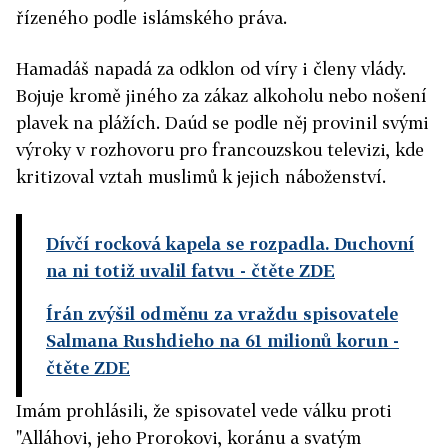
řízeného podle islámského práva.
Hamadáš napadá za odklon od víry i členy vlády.
Bojuje kromě jiného za zákaz alkoholu nebo nošení
plavek na plážích. Daúd se podle něj provinil svými
výroky v rozhovoru pro francouzskou televizi, kde
kritizoval vztah muslimů k jejich náboženství.
Dívčí rocková kapela se rozpadla. Duchovní
na ni totiž uvalil fatvu
- čtěte ZDE
Írán zvýšil odměnu za vraždu spisovatele
Salmana Rushdieho na 61 milionů korun
-
čtěte ZDE
Imám prohlásili, že spisovatel vede válku proti
"Alláhovi, jeho Prorokovi, koránu a svatým