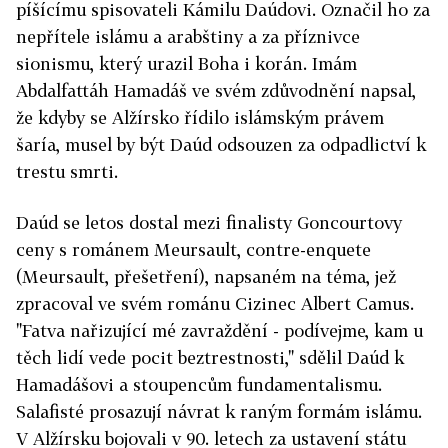
píšícímu spisovateli Kámilu Daúdovi. Označil ho za
nepřítele islámu a arabštiny a za příznivce
sionismu, který urazil Boha i korán. Imám
Abdalfattáh Hamadáš ve svém zdůvodnění napsal,
že kdyby se Alžírsko řídilo islámským právem
šaría, musel by být Daúd odsouzen za odpadlictví k
trestu smrti.
Daúd se letos dostal mezi finalisty Goncourtovy
ceny s románem Meursault, contre-enquete
(Meursault, přešetření), napsaném na téma, jež
zpracoval ve svém románu Cizinec Albert Camus.
"Fatva nařizující mé zavraždění - podívejme, kam u
těch lidí vede pocit beztrestnosti," sdělil Daúd k
Hamadášovi a stoupencům fundamentalismu.
Salafisté prosazují návrat k raným formám islámu.
V Alžírsku bojovali v 90. letech za ustavení státu