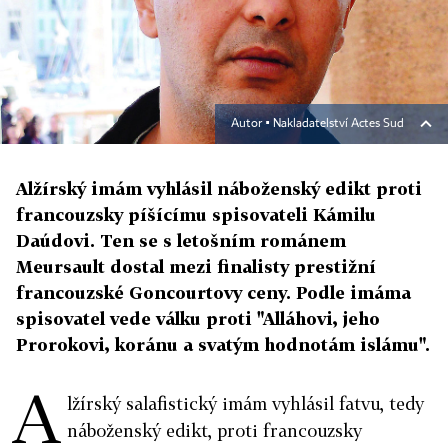
Autor ▪
Nakladatelství Actes Sud
Alžírský imám vyhlásil náboženský edikt proti
francouzsky píšícímu spisovateli Kámilu
Daúdovi. Ten se s letošním románem
Meursault dostal mezi finalisty prestižní
francouzské Goncourtovy ceny. Podle imáma
spisovatel vede válku proti "Alláhovi, jeho
Prorokovi, koránu a svatým hodnotám islámu".
A
lžírský salafistický imám vyhlásil fatvu, tedy
náboženský edikt, proti francouzsky