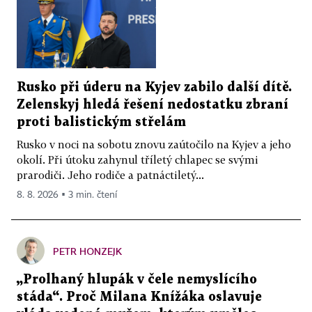
Rusko při úderu na Kyjev zabilo další dítě.
Zelenskyj hledá řešení nedostatku zbraní
proti balistickým střelám
Rusko v noci na sobotu znovu zaútočilo na Kyjev a jeho
okolí. Při útoku zahynul tříletý chlapec se svými
prarodiči. Jeho rodiče a patnáctiletý...
8. 8. 2026 ▪ 3 min. čtení
PETR HONZEJK
„Prolhaný hlupák v čele nemyslícího
stáda“. Proč Milana Knížáka oslavuje