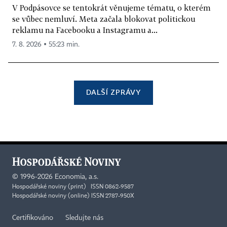
V Podpásovce se tentokrát věnujeme tématu, o kterém
se vůbec nemluví. Meta začala blokovat politickou
reklamu na Facebooku a Instagramu a...
7. 8. 2026 ▪ 55:23 min.
DALŠÍ ZPRÁVY
©
1996-2026
Economia, a.s.
Hospodářské noviny (print) ISSN 0862-9587
Hospodářské noviny (online) ISSN 2787-950X
Certifikováno
Sledujte nás