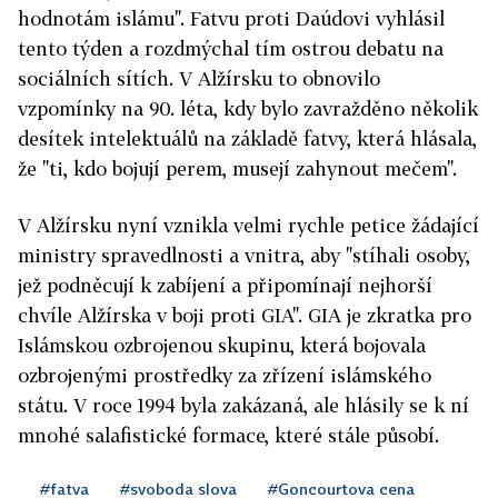
hodnotám islámu". Fatvu proti Daúdovi vyhlásil
tento týden a rozdmýchal tím ostrou debatu na
sociálních sítích. V Alžírsku to obnovilo
vzpomínky na 90. léta, kdy bylo zavražděno několik
desítek intelektuálů na základě fatvy, která hlásala,
že "ti, kdo bojují perem, musejí zahynout mečem".
V Alžírsku nyní vznikla velmi rychle petice žádající
ministry spravedlnosti a vnitra, aby "stíhali osoby,
jež podněcují k zabíjení a připomínají nejhorší
chvíle Alžírska v boji proti GIA". GIA je zkratka pro
Islámskou ozbrojenou skupinu, která bojovala
ozbrojenými prostředky za zřízení islámského
státu. V roce 1994 byla zakázaná, ale hlásily se k ní
mnohé salafistické formace, které stále působí.
#fatva
#svoboda slova
#Goncourtova cena