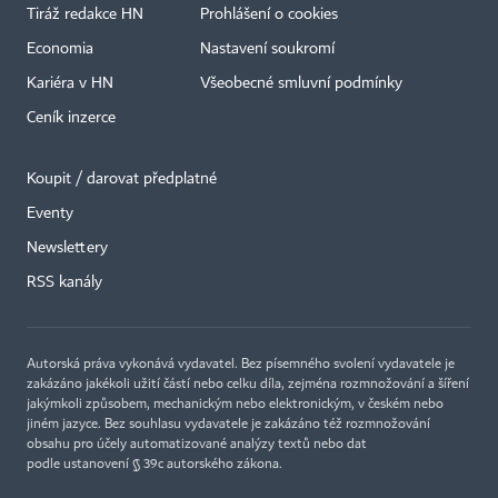
Tiráž redakce HN
Prohlášení o cookies
Economia
Nastavení soukromí
Kariéra v HN
Všeobecné smluvní podmínky
Ceník inzerce
Koupit / darovat předplatné
Eventy
Newslettery
×
RSS kanály
Autorská práva vykonává vydavatel. Bez písemného svolení vydavatele je
zakázáno jakékoli užití částí nebo celku díla, zejména rozmnožování a šíření
jakýmkoli způsobem, mechanickým nebo elektronickým, v českém nebo
jiném jazyce. Bez souhlasu vydavatele je zakázáno též rozmnožování
obsahu pro účely automatizované analýzy textů nebo dat
podle ustanovení § 39c autorského zákona.