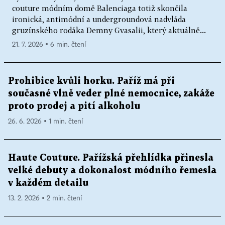
couture módním domě Balenciaga totiž skončila
ironická, antimódní a undergroundová nadvláda
gruzínského rodáka Demny Gvasalii, který aktuálně...
21. 7. 2026 ▪ 6 min. čtení
Prohibice kvůli horku. Paříž má při
současné vlně veder plné nemocnice, zakáže
proto prodej a pití alkoholu
26. 6. 2026 ▪ 1 min. čtení
Haute Couture. Pařížská přehlídka přinesla
velké debuty a dokonalost módního řemesla
v každém detailu
13. 2. 2026 ▪ 2 min. čtení