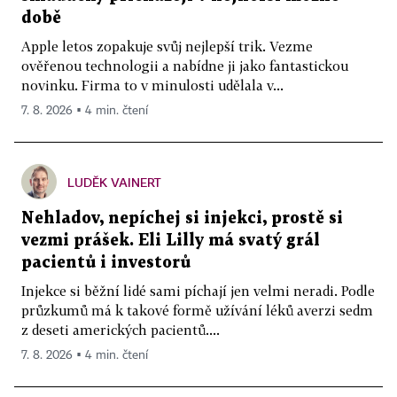
době
Apple letos zopakuje svůj nejlepší trik. Vezme
ověřenou technologii a nabídne ji jako fantastickou
novinku. Firma to v minulosti udělala v...
7. 8. 2026 ▪ 4 min. čtení
LUDĚK VAINERT
Nehladov, nepíchej si injekci, prostě si
vezmi prášek. Eli Lilly má svatý grál
pacientů i investorů
Injekce si běžní lidé sami píchají jen velmi neradi. Podle
průzkumů má k takové formě užívání léků averzi sedm
z deseti amerických pacientů....
7. 8. 2026 ▪ 4 min. čtení