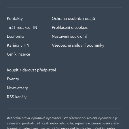
Kontakty
Ochrana osobních údajů
Tiráž redakce HN
Prohlášení o cookies
Economia
Nastavení soukromí
Kariéra v HN
Všeobecné smluvní podmínky
Ceník inzerce
Koupit / darovat předplatné
Eventy
Newslettery
×
RSS kanály
Autorská práva vykonává vydavatel. Bez písemného svolení vydavatele je
zakázáno jakékoli užití částí nebo celku díla, zejména rozmnožování a šíření
jakýmkoli způsobem, mechanickým nebo elektronickým, v českém nebo