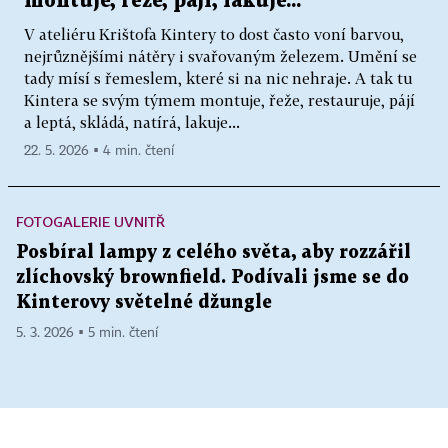
montuje, řeže, pájí, lakuje...
V ateliéru Krištofa Kintery to dost často voní barvou,
nejrůznějšími nátěry i svařovaným železem. Umění se
tady mísí s řemeslem, které si na nic nehraje. A tak tu
Kintera se svým týmem montuje, řeže, restauruje, pájí
a leptá, skládá, natírá, lakuje...
22. 5. 2026 ▪ 4 min. čtení
FOTOGALERIE UVNITŘ
Posbíral lampy z celého světa, aby rozzářil
zlíchovský brownfield. Podívali jsme se do
Kinterovy světelné džungle
5. 3. 2026 ▪ 5 min. čtení