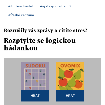
#Kintera Krištof
#výstavy v zahraničí
#České centrum
Rozrušily vás zprávy a cítíte stres?
Rozptylte se logickou
hádankou
HRÁT
HRÁT