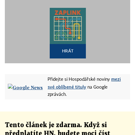
HRÁT
mezi
Přidejte si Hospodářské noviny
své oblíbené tituly
na Google
zprávách.
Tento článek
je
zdarma. Když si
předplatíte HN, budete moci číst