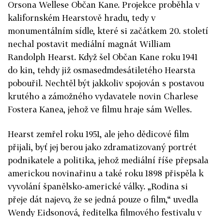
Orsona Wellese Občan Kane. Projekce proběhla v
kalifornském Hearstově hradu, tedy v
monumentálním sídle, které si začátkem 20. století
nechal postavit mediální magnát William
Randolph Hearst. Když šel Občan Kane roku 1941
do kin, tehdy již osmasedmdesátiletého Hearsta
pobouřil. Nechtěl být jakkoliv spojován s postavou
krutého a zámožného vydavatele novin Charlese
Fostera Kanea, jehož ve filmu hraje sám Welles.
Hearst zemřel roku 1951, ale jeho dědicové film
přijali, byť jej berou jako zdramatizovaný portrét
podnikatele a politika, jehož mediální říše přepsala
americkou novinařinu a také roku 1898 přispěla k
vyvolání španělsko-americké války. „Rodina si
přeje dát najevo, že se jedná pouze o film,“ uvedla
Wendy Eidsonová, ředitelka filmového festivalu v