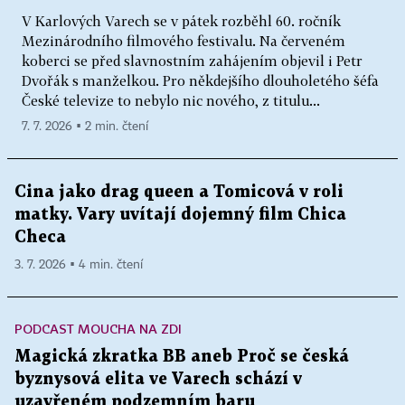
V Karlových Varech se v pátek rozběhl 60. ročník
Mezinárodního filmového festivalu. Na červeném
koberci se před slavnostním zahájením objevil i Petr
Dvořák s manželkou. Pro někdejšího dlouholetého šéfa
České televize to nebylo nic nového, z titulu...
7. 7. 2026 ▪ 2 min. čtení
Cina jako drag queen a Tomicová v roli
matky. Vary uvítají dojemný film Chica
Checa
3. 7. 2026 ▪ 4 min. čtení
PODCAST MOUCHA NA ZDI
Magická zkratka BB aneb Proč se česká
byznysová elita ve Varech schází v
uzavřeném podzemním baru