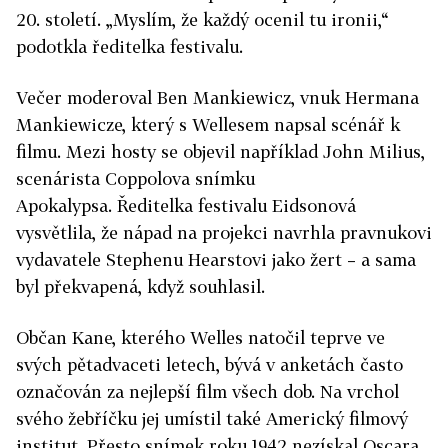
20. století. „Myslím, že každý ocenil tu ironii,“
podotkla ředitelka festivalu.
Večer moderoval Ben Mankiewicz, vnuk Hermana
Mankiewicze, který s Wellesem napsal scénář k
filmu. Mezi hosty se objevil například John Milius,
scenárista Coppolova snímku
Apokalypsa. Ředitelka festivalu Eidsonová
vysvětlila, že nápad na projekci navrhla pravnukovi
vydavatele Stephenu Hearstovi jako žert – a sama
byl překvapená, když souhlasil.
Občan Kane, kterého Welles natočil teprve ve
svých pětadvaceti letech, bývá v anketách často
označován za nejlepší film všech dob. Na vrchol
svého žebříčku jej umístil také Americký filmový
institut. Přesto snímek roku 1942 nezískal Oscara