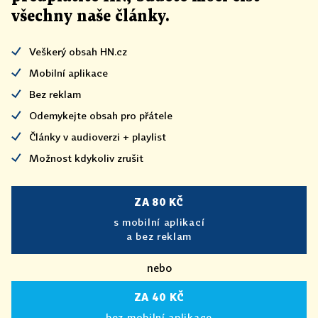
všechny naše články
.
Veškerý obsah HN.cz
Mobilní aplikace
Bez reklam
Odemykejte obsah pro přátele
Články v audioverzi + playlist
Možnost kdykoliv zrušit
ZA 80 KČ
s mobilní aplikací
a bez reklam
nebo
ZA 40 KČ
bez mobilní aplikace