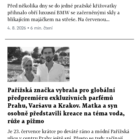
Před několika dny se do jedné pražské křižovatky
přihnalo obří luxusní BMW se začerněnými skly a
blikajícím majáčkem na střeše. Na červenou...
4. 8. 2026 ▪ 6 min. čtení
Pařížská značka vybrala pro globální
předpremiéru exkluzivních parfémů
Prahu, Varšavu a Krakov. Matka a syn
osobně představili kreace na téma voda,
růže a pižmo
Je 23. července krátce po deváté ráno a módní Pařížská
ulice v centru Prahy ještě spí. Přesto se tudy začínají