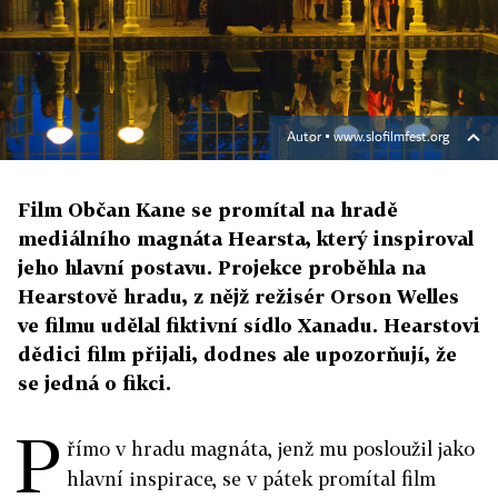
Autor ▪
www.slofilmfest.org
Film Občan Kane se promítal na hradě
mediálního magnáta Hearsta, který inspiroval
jeho hlavní postavu. Projekce proběhla na
Hearstově hradu, z nějž režisér Orson Welles
ve filmu udělal fiktivní sídlo Xanadu. Hearstovi
dědici film přijali, dodnes ale upozorňují, že
se jedná o fikci.
P
římo v hradu magnáta, jenž mu posloužil jako
hlavní inspirace, se v pátek promítal film