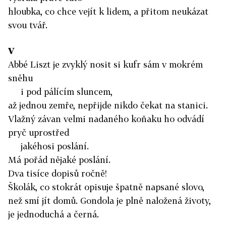
hloubka, co chce vejít k lidem, a přitom neukázat
svou tvář.
V
Abbé Liszt je zvyklý nosit si kufr sám v mokrém
sněhu
i pod pálícím sluncem,
až jednou zemře, nepřijde nikdo čekat na stanici.
Vlažný závan velmi nadaného koňaku ho odvádí
pryč uprostřed
jakéhosi poslání.
Má pořád nějaké poslání.
Dva tisíce dopisů ročně!
Školák, co stokrát opisuje špatně napsané slovo,
než smí jít domů. Gondola je plně naložená životy,
je jednoduchá a černá.