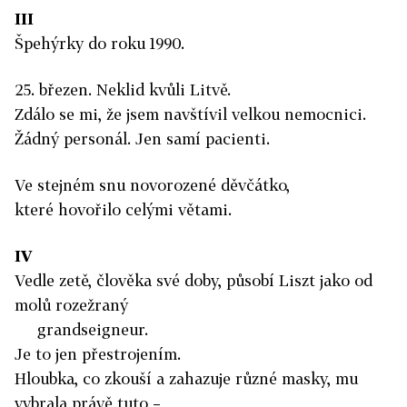
III
Špehýrky do roku 1990.
25. březen. Neklid kvůli Litvě.
Zdálo se mi, že jsem navštívil velkou nemocnici.
Žádný personál. Jen samí pacienti.
Ve stejném snu novorozené děvčátko,
které hovořilo celými větami.
IV
Vedle zetě, člověka své doby, působí Liszt jako od
molů rozežraný
grandseigneur.
Je to jen přestrojením.
Hloubka, co zkouší a zahazuje různé masky, mu
vybrala právě tuto –