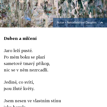
Autor ▪
Nakladatelství Dauphin
Duben a mlčení
Jaro leží pusté.
Po mém boku se plazí
sametově tmavý příkop,
nic se v něm nezrcadlí.
Jediné, co svítí,
jsou žluté květy.
Jsem nesen ve vlastním stínu