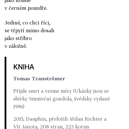
jako housle
v černém pouzdře.
Jediné, co chci říci,
se třpytí mimo dosah
jako stříbro
v záložně.
KNIHA
Tomas Tranströmer
Přijde smrt a vezme míry (Ukázky jsou ze
sbírky Smuteční gondola, švédsky vydané
1996)
2015, Dauphin, přeložili Milan Richter a
Vít Janota, 208 stran, 223 korun