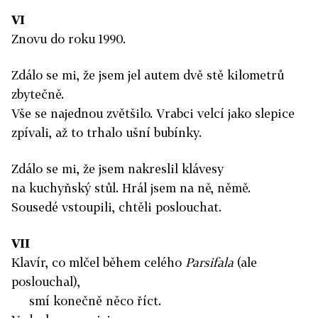
VI
Znovu do roku 1990.
Zdálo se mi, že jsem jel autem dvě stě kilometrů
zbytečně.
Vše se najednou zvětšilo. Vrabci velcí jako slepice
zpívali, až to trhalo ušní bubínky.
Zdálo se mi, že jsem nakreslil klávesy
na kuchyňský stůl. Hrál jsem na ně, němě.
Sousedé vstoupili, chtěli poslouchat.
VII
Klavír, co mlčel během celého
Parsifala
(ale
poslouchal),
smí konečně něco říct.