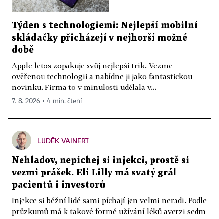
Týden s technologiemi: Nejlepší mobilní
skládačky přicházejí v nejhorší možné
době
Apple letos zopakuje svůj nejlepší trik. Vezme
ověřenou technologii a nabídne ji jako fantastickou
novinku. Firma to v minulosti udělala v...
7. 8. 2026 ▪ 4 min. čtení
LUDĚK VAINERT
Nehladov, nepíchej si injekci, prostě si
vezmi prášek. Eli Lilly má svatý grál
pacientů i investorů
Injekce si běžní lidé sami píchají jen velmi neradi. Podle
průzkumů má k takové formě užívání léků averzi sedm