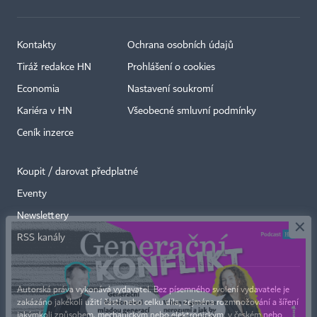
Kontakty
Ochrana osobních údajů
Tiráž redakce HN
Prohlášení o cookies
Economia
Nastavení soukromí
Kariéra v HN
Všeobecné smluvní podmínky
Ceník inzerce
Koupit / darovat předplatné
Eventy
×
Newslettery
RSS kanály
Autorská práva vykonává vydavatel. Bez písemného svolení vydavatele je
zakázáno jakékoli užití částí nebo celku díla, zejména rozmnožování a šíření
jakýmkoli způsobem, mechanickým nebo elektronickým, v českém nebo