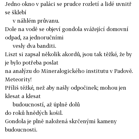
Jedno okno v paláci se prudce rozletí a lidé uvnitř
se šklebí
v náhlém průvanu.
Dole na vodě se objeví gondola svážející domovní
odpad, za jednoručními
vesly dva banditi.
Liszt si zapsal několik akordů, jsou tak těžké, že by
je bylo potřeba poslat
na analýzu do Mineralogického institutu v Padově.
Meteority!
Příliš těžké, než aby našly odpočinek; mohou jen
klesat a klesat
budoucností, až úplně dolů
do roků hnědých košil.
Gondola je plně naložená skrčenými kameny
budoucnosti.