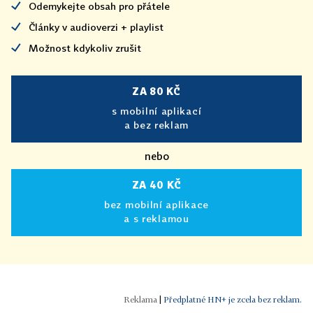
Odemykejte obsah pro přátele
Články v audioverzi + playlist
Možnost kdykoliv zrušit
ZA 80 KČ
s mobilní aplikací
a bez reklam
nebo
ZA 40 KČ
bez mobilní aplikace
a s reklamou
|
Předplatné HN+ je zcela bez reklam.