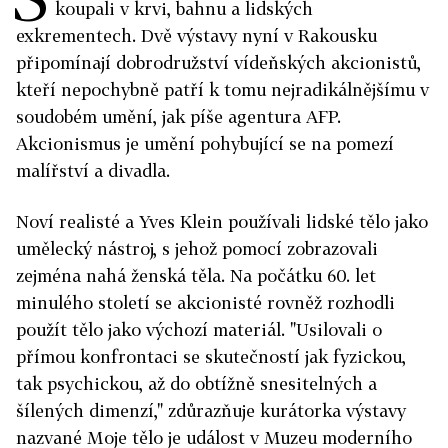
koupali v krvi, bahnu a lidských
exkrementech. Dvě výstavy nyní v Rakousku
připomínají dobrodružství vídeňských akcionistů,
kteří nepochybně patří k tomu nejradikálnějšímu v
soudobém umění, jak píše agentura AFP.
Akcionismus je umění pohybující se na pomezí
malířství a divadla.
Noví realisté a Yves Klein používali lidské tělo jako
umělecký nástroj, s jehož pomocí zobrazovali
zejména nahá ženská těla. Na počátku 60. let
minulého století se akcionisté rovněž rozhodli
použít tělo jako výchozí materiál. "Usilovali o
přímou konfrontaci se skutečností jak fyzickou,
tak psychickou, až do obtížně snesitelných a
šílených dimenzí," zdůrazňuje kurátorka výstavy
nazvané Moje tělo je událost v Muzeu moderního