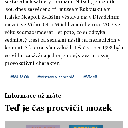
šestasedmdesátiletý Hermann Nitsch, jehož dílu
jsou dnes zasvěcena tři muzea v Rakousku a v
italské Neapoli. Zvláštní výstavu má v Divadelním
muzeu ve Vídni. Otto Muehl zemřel v roce 2013 ve
věku sedmaosmdesáti let poté, co si odpykal
sedmiletý trest za sexuální násilí na nezletilcích v
komunitě, kterou sám založil. Ještě v roce 1998 byla
ve Vídni zakázána jedna jeho výstava pro svůj
provokativní charakter.
#MUMOK
#výstavy v zahraničí
#Vídeň
Informace už máte
Teď je čas procvičit mozek