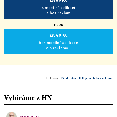
ZA 80 KČ
s mobilní aplikací
a bez reklam
nebo
ZA 40 KČ
bez mobilní aplikace
a s reklamou
|
Předplatné HN+ je zcela bez reklam.
Vybíráme z HN
JAN KUBITA