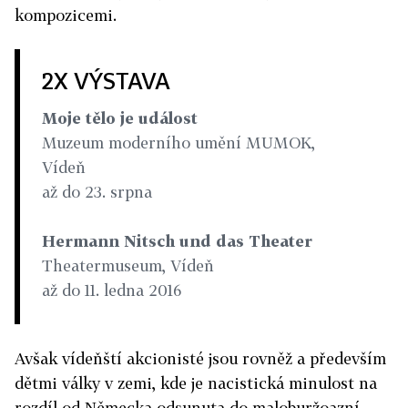
kompozicemi.
2X VÝSTAVA
Moje tělo je událost
Muzeum moderního umění MUMOK,
Vídeň
až do 23. srpna
Hermann Nitsch und das Theater
Theatermuseum, Vídeň
až do 11. ledna 2016
Avšak vídeňští akcionisté jsou rovněž a především
dětmi války v zemi, kde je nacistická minulost na
rozdíl od Německa odsunuta do maloburžoazní