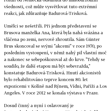
všednosti, což může vysvětlovat tuto extrémní
reakci, jak zdůrazňuje Badurová-Trisková.
Umělci se nešetřili. Při jednom představení se
Brusova manželka Ana, která byla nahá svázána a
vláčena po zemi, nervově zhroutila. Sám Günter
Brus skoncoval se svými "akcemi" v roce 1970, po
posledním vystoupení, v němž nahý pil vlastní moč
a nakonec se sebepoškozoval až do krve. "Tehdy se
soudilo, že další etapou má být sebevražda,"
konstatuje Badurová-Trisková. Hnutí akcionistů
bylo rehabilitováno teprve koncem 80. let
expozicemi v Kolíně nad Rýnem, Vídni, Paříži a Los
Angeles. V roce 2012 se konala výstava v Praze.
Dosud činný a nyní i oslavovaný je