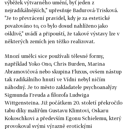
výběžek výtvarného umění, byť jeden z
nejradikálnějších," upřesňuje Badurová-Trisková.
"Je to převrácení pravidel, kdy je za estetické
považováno to, co bylo dosud nahlíženo jako
ošklivé," uvádí a připouští, že takové výstavy lze v
některých zemích jen těžko realizovat.
Mnozí umělci sice používali tělesné formy,
například Yoko Ono, Chris Burden, Marina
Abramovičová nebo skupina Fluxus, ovšem nástup
tak radikálního hnutí ve Vídni nebyl ničím
náhodný. Je to město zakladatele psychoanalýzy
Sigmunda Freuda a filozofa Ludwiga
Wittgensteina. Již počátkem 20. století překročilo
tabu díky malířům Gustavu Klimtovi, Oskaru
Kokoschkovi a především Egonu Schielemu, který
provokoval svými výrazně erotickými