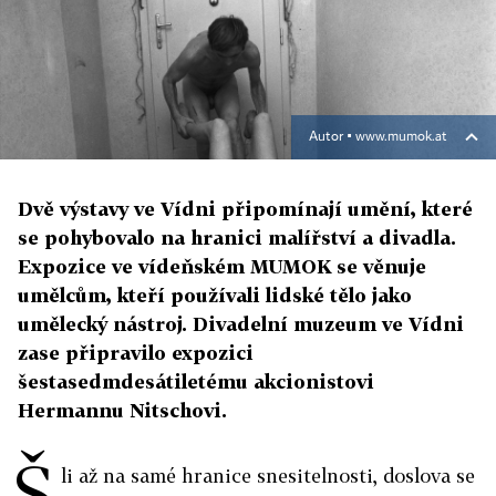
Autor ▪
www.mumok.at
Dvě výstavy ve Vídni připomínají umění, které
se pohybovalo na hranici malířství a divadla.
Expozice ve vídeňském MUMOK se věnuje
umělcům, kteří používali lidské tělo jako
umělecký nástroj. Divadelní muzeum ve Vídni
zase připravilo expozici
šestasedmdesátiletému akcionistovi
Hermannu Nitschovi.
Š
li až na samé hranice snesitelnosti, doslova se