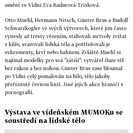
umění ve Vídni Eva Badurová-Trisková.
Otto Muehl, Hermann Nitsch, Günter Brus a Rudolf
Schwarzkogler ve svých výtvorech, které jim často
vynesly až tresty vězením, stahovali mrtvoly zvířat
z kůže, svazovali lidská těla a potřísňovali je
exkrementy, krví nebo bahnem. Zvláště Muehl si
najímal modelky pro svá "zátiší": vytvářel iluze těl
bez rukou a bez nohou. Günter Brus zase bloumal
po Vídni celý pomalován na bílo, tělo jakoby
přeříznuté černou linií. Jiné jejich akce hraničí s
pornografií.
Výstava ve vídeňském MUMOKu se
soustředí na lidské tělo