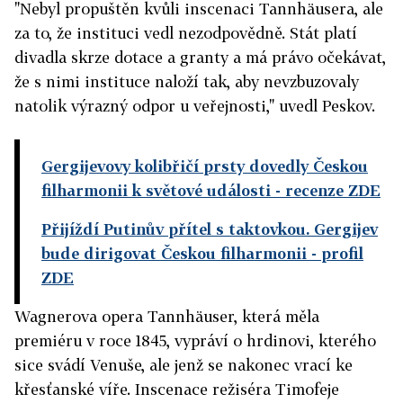
"Nebyl propuštěn kvůli inscenaci Tannhäusera, ale
za to, že instituci vedl nezodpovědně. Stát platí
divadla skrze dotace a granty a má právo očekávat,
že s nimi instituce naloží tak, aby nevzbuzovaly
natolik výrazný odpor u veřejnosti," uvedl Peskov.
Gergijevovy kolibřičí prsty dovedly Českou
filharmonii k světové události
- recenze ZDE
Přijíždí Putinův přítel s taktovkou. Gergijev
bude dirigovat Českou filharmonii
- profil
ZDE
Wagnerova opera Tannhäuser, která měla
premiéru v roce 1845, vypráví o hrdinovi, kterého
sice svádí Venuše, ale jenž se nakonec vrací ke
křesťanské víře. Inscenace režiséra Timofeje