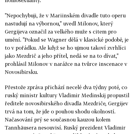
homosexuality.
"Nepochybuji, že v Mariinském divadle tuto operu
nastudují na výbornou," uvedl Milonov, který
Gergijeva označil za velkého muže s citem pro
umění. "Pokud se Wagner dělá v klasické podobě, je
to v pořádku. Ale když se ho ujmou takoví zvrhlíci
jako Mezdrič a jeho přítel, nedá se na to dívat,"
prohlásil Milonov v narážce na tvůrce inscenace v
Novosibirsku.
Přestože zpráva přichází necelé dva týdny poté, co
ruský ministr kultury Vladimir Medinskij propustil
ředitele novosibirského divadla Mezdriče, Gergijev
trvá na tom, že jde o pouhou shodu okolností.
Načasování prý se současnou kauzou kolem
Tannhäusera nesouvisí. Ruský prezident Vladimir