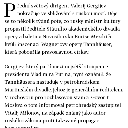
P
řední světový dirigent Valerij Gergijev
pokračuje ve sbližování s ruskou mocí. Děje
se to několik týdnů poté, co ruský ministr kultury
propustil ředitele Státního akademického divadla
opery a baletu v Novosibirsku Borise Mezdriče
kvůli inscenaci Wagnerovy opery Tannhäuser,
která pobouřila pravoslavnou církev.
Gergijev, který patří mezi největší stoupence
prezidenta Vladimira Putina, nyní oznámil, že
Tannhäusera nastuduje v petrohradském
Mariinském divadle, jehož je generálním ředitelem.
V rozhovoru pro rozhlasovou stanici Govorit
Moskva o tom informoval petrohradský zastupitel
Vitalij Milonov, na západě známý jako autor
ruského zákona proti takzvané propagaci