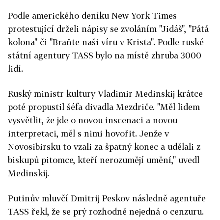
Podle amerického deníku New York Times
protestující drželi nápisy se zvoláním "Jidáš", "Pátá
kolona" či "Braňte naši víru v Krista". Podle ruské
státní agentury TASS bylo na místě zhruba 3000
lidí.
Ruský ministr kultury Vladimir Medinskij krátce
poté propustil šéfa divadla Mezdriče. "Měl lidem
vysvětlit, že jde o novou inscenaci a novou
interpretaci, měl s nimi hovořit. Jenže v
Novosibirsku to vzali za špatný konec a udělali z
biskupů pitomce, kteří nerozumějí umění," uvedl
Medinskij.
Putinův mluvčí Dmitrij Peskov následně agentuře
TASS řekl, že se prý rozhodně nejedná o cenzuru.