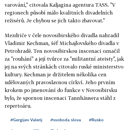
varování," citovala Kaljagina agentura TASS. "V
regionech působí málo kvalitních divadelních
režisérů. Je chybou se jich takto zbavovat."
Mezdriče v čele novosibirského divadla nahradil
Vladimir Kechman, šéf Michajlovského divadla v
Petrohradě. Ten novosibirskou inscenaci označil
za "rouhání" a její tvůrce za "militantní ateisty", jak
jej na svých stránkách citovalo ruské ministerstvo
kultury. Kechman je držitelem několika cen
udělovaných pravoslavnou církví. Jeho prvním
krokem po jmenování do funkce v Novosibirsku
bylo, že spornou inscenaci Tannhäusera stáhl z
repertoáru.
#Gergijev Valerij
#svoboda slova
#Rusko