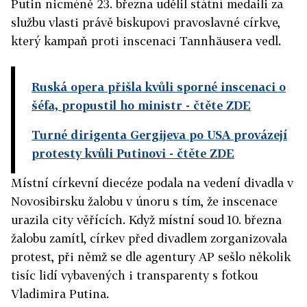
Putin nicméně 23. března udělil státní medaili za
službu vlasti právě biskupovi pravoslavné církve,
který kampaň proti inscenaci Tannhäusera vedl.
Ruská opera přišla kvůli sporné inscenaci o
šéfa, propustil ho ministr
- čtěte ZDE
Turné dirigenta Gergijeva po USA provázejí
protesty kvůli Putinovi
- čtěte ZDE
Místní církevní diecéze podala na vedení divadla v
Novosibirsku žalobu v únoru s tím, že inscenace
urazila city věřících. Když místní soud 10. března
žalobu zamítl, církev před divadlem zorganizovala
protest, při němž se dle agentury AP sešlo několik
tisíc lidí vybavených i transparenty s fotkou
Vladimira Putina.