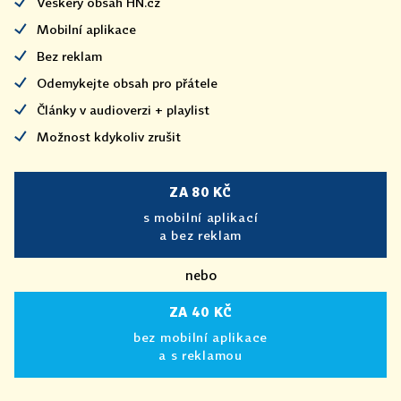
Veškerý obsah HN.cz
Mobilní aplikace
Bez reklam
Odemykejte obsah pro přátele
Články v audioverzi + playlist
Možnost kdykoliv zrušit
ZA 80 KČ
s mobilní aplikací
a bez reklam
nebo
ZA 40 KČ
bez mobilní aplikace
a s reklamou