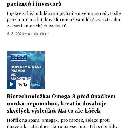
pacientů i investorů
Injekce si běžní lidé sami píchají jen velmi neradi. Podle
průzkumů má k takové formě užívání léků averzi sedm
z deseti amerických pacientů....
6. 8. 2026 ▪ 4 min. čtení
16:13
Biotechnoložka: Omega-3 před úpadkem
mozku nepomohou, kreatin dosahuje
skvělých výsledků. Má to ale háček
Hořčík na spaní, omega-3 pro mozek, železo proti
únavě a kreatin dnes skoro na všechno. Trh s doplňky