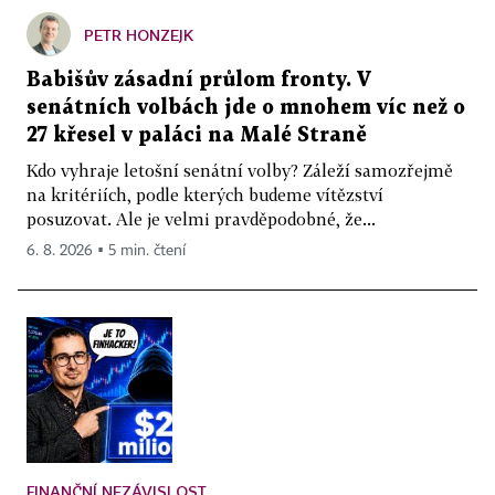
PETR HONZEJK
Babišův zásadní průlom fronty. V
senátních volbách jde o mnohem víc než o
27 křesel v paláci na Malé Straně
Kdo vyhraje letošní senátní volby? Záleží samozřejmě
na kritériích, podle kterých budeme vítězství
posuzovat. Ale je velmi pravděpodobné, že...
6. 8. 2026 ▪ 5 min. čtení
FINANČNÍ NEZÁVISLOST