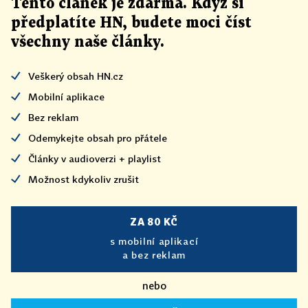
Tento článek
je
zdarma. Když si
předplatíte HN, budete moci číst
všechny naše články
.
Veškerý obsah HN.cz
Mobilní aplikace
Bez reklam
Odemykejte obsah pro přátele
Články v audioverzi + playlist
Možnost kdykoliv zrušit
ZA 80 KČ
s mobilní aplikací
a bez reklam
nebo