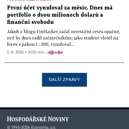
První účet vynuloval za měsíc. Dnes má
portfolio o dvou milionech dolarů a
finanční svobodu
Jakub z blogu FinHacker začal investiční cestu opačně,
než by dnes radil začátečníkům: jako student vletěl na
forex s pákou 1 : 200, vynuloval...
5. 8. 2026 ▪ 21:50 min.
DALŠÍ ZPRÁVY
©
1996-2026
Economia, a.s.