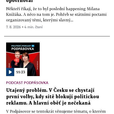
opovrhoval
Někteří říkají, že to byl poslední happening Milana
Knížáka. A něco na tom je. Pohřeb se státními poctami
organizovaný těmi, kterými slavný...
7. 8. 2026 ▪ 4 min. čtení
55:23
PODCAST PODPÁSOVKA
Utajený problém. V Česku se chystají
první volby, kdy sítě blokují politickou
reklamu. A hlavní oběť je nečekaná
V Podpásovce se tentokrát věnujeme tématu, o kterém