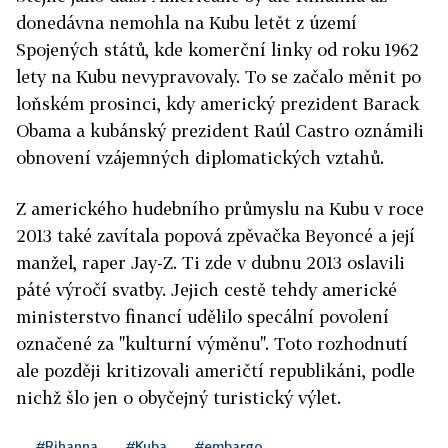
donedávna nemohla na Kubu letět z území
Spojených států, kde komerční linky od roku 1962
lety na Kubu nevypravovaly. To se začalo měnit po
loňském prosinci, kdy americký prezident Barack
Obama a kubánský prezident Raúl Castro oznámili
obnovení vzájemných diplomatických vztahů.
Z amerického hudebního průmyslu na Kubu v roce
2013 také zavítala popová zpěvačka Beyoncé a její
manžel, raper Jay-Z. Ti zde v dubnu 2013 oslavili
páté výročí svatby. Jejich cestě tehdy americké
ministerstvo financí udělilo specální povolení
označené za "kulturní výměnu". Toto rozhodnutí
ale později kritizovali američtí republikáni, podle
nichž šlo jen o obyčejný turistický výlet.
#Rihanna
#Kuba
#embargo