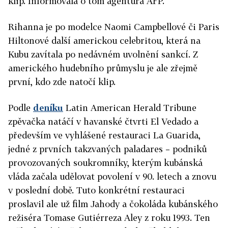
klip. Informovala o tom agentura AFP.
Rihanna je po modelce Naomi Campbellové či Paris
Hiltonové další americkou celebritou, která na
Kubu zavítala po nedávném uvolnění sankcí. Z
amerického hudebního průmyslu je ale zřejmě
první, kdo zde natočí klip.
Podle
deníku
Latin American Herald Tribune
zpěvačka natáčí v havanské čtvrti El Vedado a
především ve vyhlášené restauraci La Guarida,
jedné z prvních takzvaných paladares – podniků
provozovaných soukromníky, kterým kubánská
vláda začala udělovat povolení v 90. letech a znovu
v poslední době. Tuto konkrétní restauraci
proslavil ale už film Jahody a čokoláda kubánského
režiséra Tomase Gutiérreza Aley z roku 1993. Ten