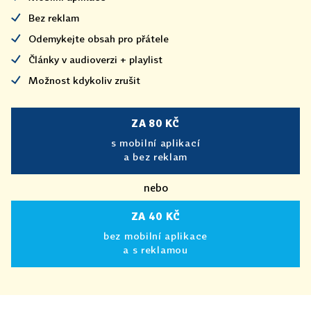
Bez reklam
Odemykejte obsah pro přátele
Články v audioverzi + playlist
Možnost kdykoliv zrušit
ZA 80 KČ
s mobilní aplikací
a bez reklam
nebo
ZA 40 KČ
bez mobilní aplikace
a s reklamou