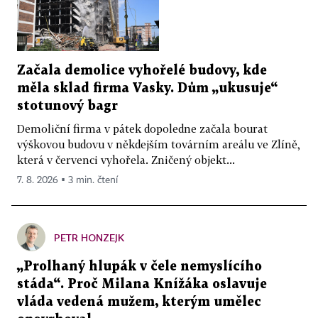
Začala demolice vyhořelé budovy, kde
měla sklad firma Vasky. Dům „ukusuje“
stotunový bagr
Demoliční firma v pátek dopoledne začala bourat
výškovou budovu v někdejším továrním areálu ve Zlíně,
která v červenci vyhořela. Zničený objekt...
7. 8. 2026 ▪ 3 min. čtení
PETR HONZEJK
„Prolhaný hlupák v čele nemyslícího
stáda“. Proč Milana Knížáka oslavuje
vláda vedená mužem, kterým umělec