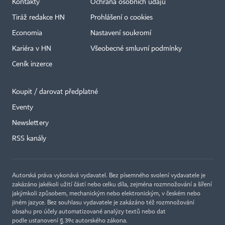
Kontakty
Ochrana osobních údajů
Tiráž redakce HN
Prohlášení o cookies
Economia
Nastavení soukromí
Kariéra v HN
Všeobecné smluvní podmínky
Ceník inzerce
Koupit / darovat předplatné
Eventy
Newslettery
×
RSS kanály
Autorská práva vykonává vydavatel. Bez písemného svolení vydavatele je
zakázáno jakékoli užití částí nebo celku díla, zejména rozmnožování a šíření
jakýmkoli způsobem, mechanickým nebo elektronickým, v českém nebo
jiném jazyce. Bez souhlasu vydavatele je zakázáno též rozmnožování
obsahu pro účely automatizované analýzy textů nebo dat
podle ustanovení § 39c autorského zákona.