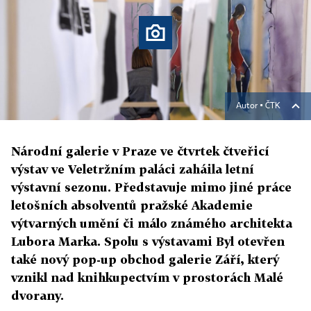
Autor ▪
ČTK
Národní galerie v Praze ve čtvrtek čtveřicí
výstav ve Veletržním paláci zaháila letní
výstavní sezonu. Představuje mimo jiné práce
letošních absolventů pražské Akademie
výtvarných umění či málo známého architekta
Lubora Marka. Spolu s výstavami Byl otevřen
také nový pop-up obchod galerie Září, který
vznikl nad knihkupectvím v prostorách Malé
dvorany.