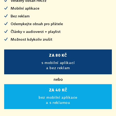
Veškerý obsah HN.cz
Mobilní aplikace
Bez reklam
Odemykejte obsah pro přátele
Články v audioverzi + playlist
Možnost kdykoliv zrušit
ZA 80 KČ
s mobilní aplikací
a bez reklam
nebo
ZA 40 KČ
bez mobilní aplikace
a s reklamou