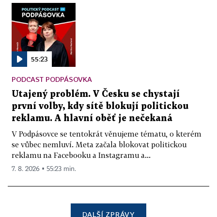
55:23
PODCAST PODPÁSOVKA
Utajený problém. V Česku se chystají
první volby, kdy sítě blokují politickou
reklamu. A hlavní oběť je nečekaná
V Podpásovce se tentokrát věnujeme tématu, o kterém
se vůbec nemluví. Meta začala blokovat politickou
reklamu na Facebooku a Instagramu a...
7. 8. 2026 ▪ 55:23 min.
DALŠÍ ZPRÁVY