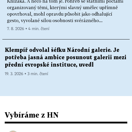
Knížáka. A něco na tom je. Pohřeb se státními poctami
organizovaný těmi, kterými slavný umělec upřímně
opovrhoval, mohl opravdu působit jako odhalující
gesto, vyvolané silou osobnosti svérázného...
7. 8. 2026 ▪ 4 min. čtení
Klempíř odvolal šéfku Národní galerie. Je
potřeba jasná ambice posunout galerii mezi
přední evropské instituce, uvedl
19. 3. 2026 ▪ 3 min. čtení
Vybíráme z HN