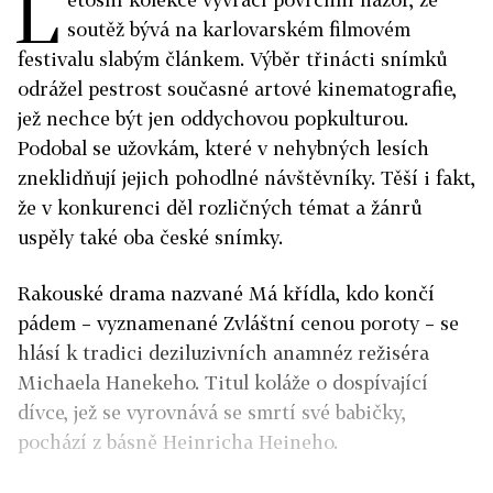
L
soutěž bývá na karlovarském filmovém
festivalu slabým článkem. Výběr třinácti snímků
odrážel pestrost současné artové kinematografie,
jež nechce být jen oddychovou popkulturou.
Podobal se užovkám, které v nehybných lesích
zneklidňují jejich pohodlné návštěvníky. Těší i fakt,
že v konkurenci děl rozličných témat a žánrů
uspěly také oba české snímky.
Rakouské drama nazvané Má křídla, kdo končí
pádem – vyznamenané Zvláštní cenou poroty – se
hlásí k tradici deziluzivních anamnéz režiséra
Michaela Hanekeho. Titul koláže o dospívající
dívce, jež se vyrovnává se smrtí své babičky,
pochází z básně Heinricha Heineho.