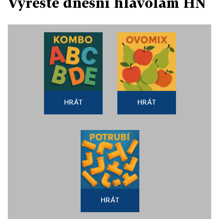
Vyřešte dnešní hlavolam HN
HRÁT
HRÁT
HRÁT