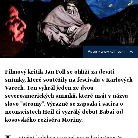
Autor ▪
www.kviff.com
Filmový kritik Jan Foll se ohlíží za devíti
snímky, které soutěžily na festivalu v Karlových
Varech. Ten vyhrál jeden ze dvou
severoamerických snímků, které mají v názvu
slovo "stromy". Výrazně se zapsala i satira o
neonacistech Heil či vyzrálý debut Babai od
kosovského režiséra Moriny.
etošní kolekce vyvrací povrchní názor, že