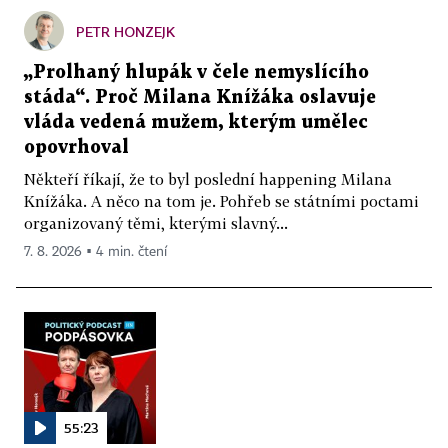
PETR HONZEJK
„Prolhaný hlupák v čele nemyslícího
stáda“. Proč Milana Knížáka oslavuje
vláda vedená mužem, kterým umělec
opovrhoval
Někteří říkají, že to byl poslední happening Milana
Knížáka. A něco na tom je. Pohřeb se státními poctami
organizovaný těmi, kterými slavný...
7. 8. 2026 ▪ 4 min. čtení
55:23