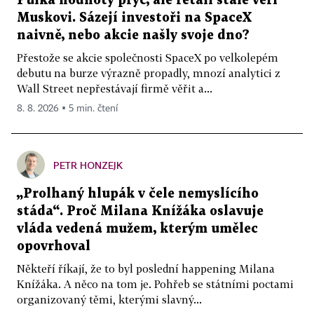
Půlka hodnoty pryč, ale retail stále věří
Muskovi. Sázejí investoři na SpaceX
naivně, nebo akcie našly svoje dno?
Přestože se akcie společnosti SpaceX po velkolepém
debutu na burze výrazně propadly, mnozí analytici z
Wall Street nepřestávají firmě věřit a...
8. 8. 2026 ▪ 5 min. čtení
PETR HONZEJK
„Prolhaný hlupák v čele nemyslícího
stáda“. Proč Milana Knížáka oslavuje
vláda vedená mužem, kterým umělec
opovrhoval
Někteří říkají, že to byl poslední happening Milana
Knížáka. A něco na tom je. Pohřeb se státními poctami
organizovaný těmi, kterými slavný...