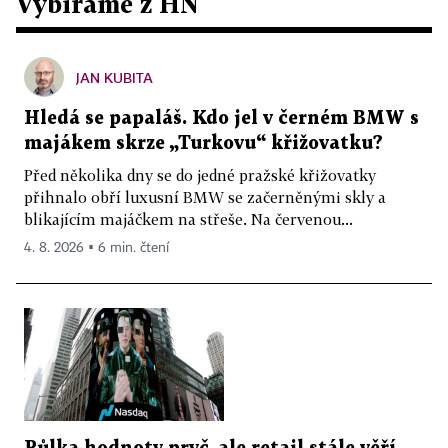
Vybíráme z HN
JAN KUBITA
Hledá se papaláš. Kdo jel v černém BMW s
majákem skrze „Turkovu“ křižovatku?
Před několika dny se do jedné pražské křižovatky
přihnalo obří luxusní BMW se začerněnými skly a
blikajícím majáčkem na střeše. Na červenou...
4. 8. 2026 ▪ 6 min. čtení