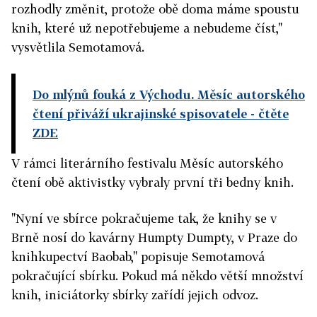
rozhodly změnit, protože obě doma máme spoustu
knih, které už nepotřebujeme a nebudeme číst,"
vysvětlila Semotamová.
Do mlýnů fouká z Východu. Měsíc autorského
čtení přiváží ukrajinské spisovatele
- čtěte
ZDE
V rámci literárního festivalu Měsíc autorského
čtení obě aktivistky vybraly první tři bedny knih.
"Nyní ve sbírce pokračujeme tak, že knihy se v
Brně nosí do kavárny Humpty Dumpty, v Praze do
knihkupectví Baobab," popisuje Semotamová
pokračující sbírku. Pokud má někdo větší množství
knih, iniciátorky sbírky zařídí jejich odvoz.