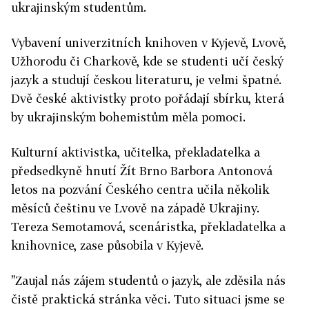
ukrajinským studentům.
Vybavení univerzitních knihoven v Kyjevě, Lvově,
Užhorodu či Charkově, kde se studenti učí český
jazyk a studují českou literaturu, je velmi špatné.
Dvě české aktivistky proto pořádají sbírku, která
by ukrajinským bohemistům měla pomoci.
Kulturní aktivistka, učitelka, překladatelka a
předsedkyně hnutí Žít Brno Barbora Antonová
letos na pozvání Českého centra učila několik
měsíců češtinu ve Lvově na západě Ukrajiny.
Tereza Semotamová, scenáristka, překladatelka a
knihovnice, zase působila v Kyjevě.
"Zaujal nás zájem studentů o jazyk, ale zděsila nás
čistě praktická stránka věci. Tuto situaci jsme se