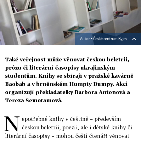
Autor ▪
České centrum Kyjev
Také veřejnost může věnovat českou beletrii,
prózu či literární časopisy ukrajinským
studentům. Knihy se sbírají v pražské kavárně
Baobab a v brněnském Humpty Dumpy. Akci
organizují překladatelky Barbora Antonová a
Tereza Semotamová.
N
epotřebné knihy v češtině – především
českou beletrii, poezii, ale i dětské knihy či
literární časopisy – mohou čeští čtenáři věnovat