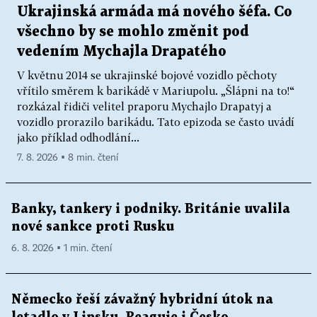
Ukrajinská armáda má nového šéfa. Co
všechno by se mohlo změnit pod
vedením Mychajla Drapatého
V květnu 2014 se ukrajinské bojové vozidlo pěchoty
vřítilo směrem k barikádě v Mariupolu. „Šlápni na to!“
rozkázal řidiči velitel praporu Mychajlo Drapatyj a
vozidlo prorazilo barikádu. Tato epizoda se často uvádí
jako příklad odhodlání...
7. 8. 2026 ▪ 8 min. čtení
Banky, tankery i podniky. Británie uvalila
nové sankce proti Rusku
6. 8. 2026 ▪ 1 min. čtení
Německo řeší závažný hybridní útok na