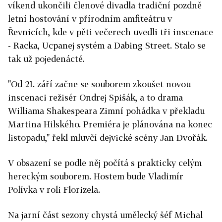
víkend ukončili členové divadla tradiční pozdně
letní hostování v přírodním amfiteátru v
Řevnicích, kde v pěti večerech uvedli tři inscenace
- Racka, Ucpanej systém a Dabing Street. Stalo se
tak už pojedenácté.
"Od 21. září začne se souborem zkoušet novou
inscenaci režisér Ondrej Spišák, a to drama
Williama Shakespeara Zimní pohádka v překladu
Martina Hilského. Premiéra je plánována na konec
listopadu," řekl mluvčí dejvické scény Jan Dvořák.
V obsazení se podle něj počítá s prakticky celým
hereckým souborem. Hostem bude Vladimír
Polívka v roli Florizela.
Na jarní část sezony chystá umělecký šéf Michal