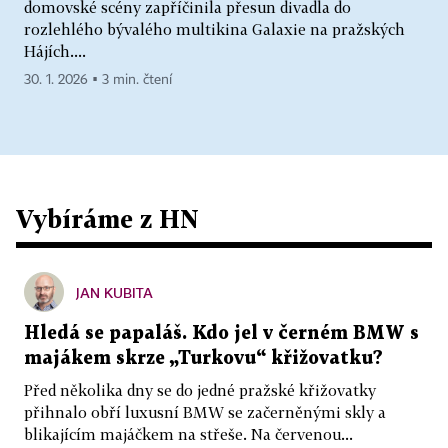
domovské scény zapříčinila přesun divadla do
rozlehlého bývalého multikina Galaxie na pražských
Hájích....
30. 1. 2026 ▪ 3 min. čtení
Vybíráme z HN
JAN KUBITA
Hledá se papaláš. Kdo jel v černém BMW s
majákem skrze „Turkovu“ křižovatku?
Před několika dny se do jedné pražské křižovatky
přihnalo obří luxusní BMW se začerněnými skly a
blikajícím majáčkem na střeše. Na červenou...