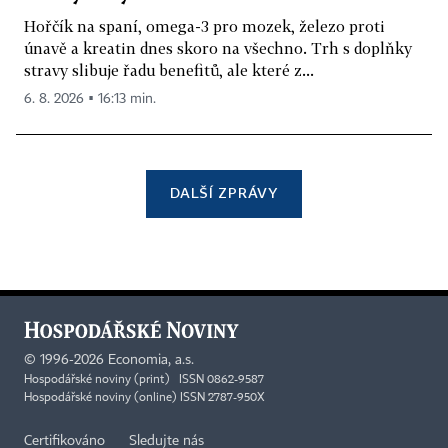
Hořčík na spaní, omega-3 pro mozek, železo proti
únavě a kreatin dnes skoro na všechno. Trh s doplňky
stravy slibuje řadu benefitů, ale které z...
6. 8. 2026 ▪ 16:13 min.
DALŠÍ ZPRÁVY
©
1996-2026
Economia, a.s.
Hospodářské noviny (print) ISSN 0862-9587
Hospodářské noviny (online) ISSN 2787-950X
Certifikováno
Sledujte nás