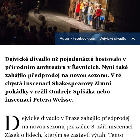
Autor ▪
Facebook.com - Dejvické divadlo
Dejvické divadlo už pojedenácté hostovalo v
přírodním amfiteátru v Řevnicích. Nyní také
zahájilo předprodej na novou sezonu. V té
chystá inscenaci Shakespearovy Zimní
pohádky v režii Ondreje Spišáka nebo
inscenaci Petera Weisse.
D
ejvické divadlo v Praze zahájilo předprodej
na novou sezonu, jež začne 8. září inscenací
Zásek o lidech, kterým se zastavil výtah. Tento