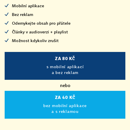
Mobilní aplikace
Bez reklam
Odemykejte obsah pro přátele
Články v audioverzi + playlist
Možnost kdykoliv zrušit
ZA 80 KČ
s mobilní aplikací
a bez reklam
nebo
ZA 40 KČ
bez mobilní aplikace
a s reklamou