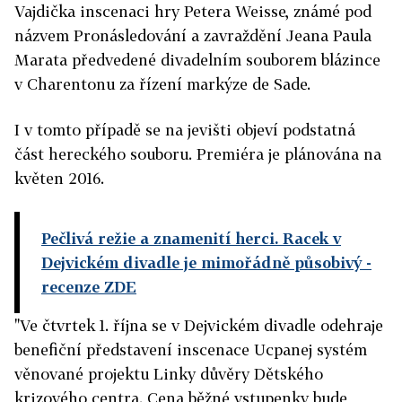
Vajdička inscenaci hry Petera Weisse, známé pod
názvem Pronásledování a zavraždění Jeana Paula
Marata předvedené divadelním souborem blázince
v Charentonu za řízení markýze de Sade.
I v tomto případě se na jevišti objeví podstatná
část hereckého souboru. Premiéra je plánována na
květen 2016.
Pečlivá režie a znamenití herci. Racek v
Dejvickém divadle je mimořádně působivý
-
recenze ZDE
"Ve čtvrtek 1. října se v Dejvickém divadle odehraje
benefiční představení inscenace Ucpanej systém
věnované projektu Linky důvěry Dětského
krizového centra. Cena běžné vstupenky bude