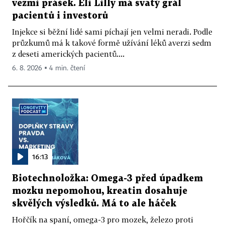
vezmi prášek. Eli Lilly má svatý grál
pacientů i investorů
Injekce si běžní lidé sami píchají jen velmi neradi. Podle
průzkumů má k takové formě užívání léků averzi sedm
z deseti amerických pacientů....
6. 8. 2026 ▪ 4 min. čtení
16:13
Biotechnoložka: Omega-3 před úpadkem
mozku nepomohou, kreatin dosahuje
skvělých výsledků. Má to ale háček
Hořčík na spaní, omega-3 pro mozek, železo proti