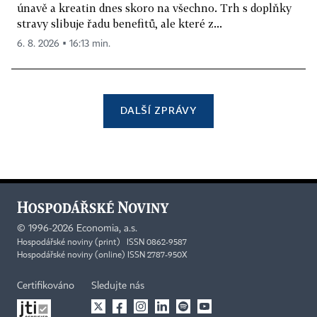
únavě a kreatin dnes skoro na všechno. Trh s doplňky
stravy slibuje řadu benefitů, ale které z...
6. 8. 2026 ▪ 16:13 min.
DALŠÍ ZPRÁVY
©
1996-2026
Economia, a.s.
Hospodářské noviny (print) ISSN 0862-9587
Hospodářské noviny (online) ISSN 2787-950X
Certifikováno
Sledujte nás