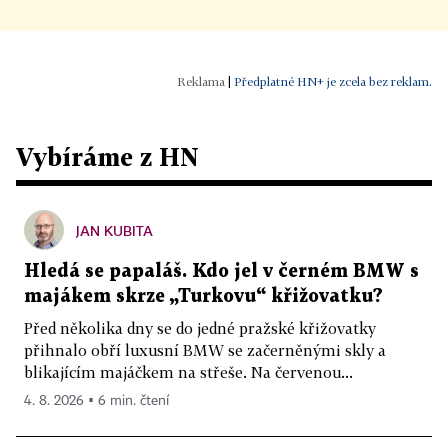
|
Předplatné HN+ je zcela bez reklam.
Vybíráme z HN
JAN KUBITA
Hledá se papaláš. Kdo jel v černém BMW s
majákem skrze „Turkovu“ křižovatku?
Před několika dny se do jedné pražské křižovatky
přihnalo obří luxusní BMW se začerněnými skly a
blikajícím majáčkem na střeše. Na červenou...
4. 8. 2026 ▪ 6 min. čtení