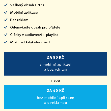
Veškerý obsah HN.cz
Mobilní aplikace
Bez reklam
Odemykejte obsah pro přátele
Články v audioverzi + playlist
Možnost kdykoliv zrušit
ZA 80 KČ
s mobilní aplikací
a bez reklam
nebo
ZA 40 KČ
bez mobilní aplikace
a s reklamou