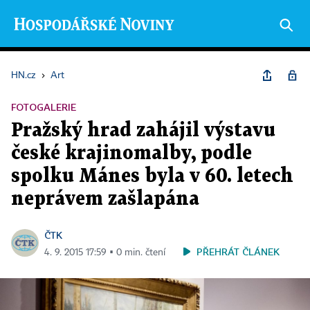
HN.cz
›
Art
FOTOGALERIE
Pražský hrad zahájil výstavu
české krajinomalby, podle
spolku Mánes byla v 60. letech
neprávem zašlapána
ČTK
PŘEHRÁT ČLÁNEK
4. 9. 2015 17:59 ▪ 0 min. čtení