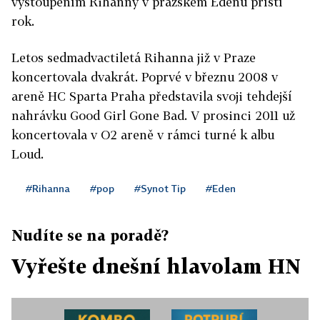
vystoupením Rihanny v pražském Edenu příští
rok.
Letos sedmadvactiletá Rihanna již v Praze
koncertovala dvakrát. Poprvé v březnu 2008 v
areně HC Sparta Praha představila svoji tehdejší
nahrávku Good Girl Gone Bad. V prosinci 2011 už
koncertovala v O2 areně v rámci turné k albu
Loud.
#Rihanna
#pop
#Synot Tip
#Eden
Nudíte se na poradě?
Vyřešte dnešní hlavolam HN