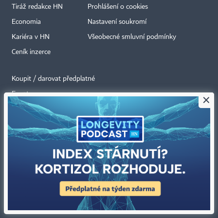
Tiráž redakce HN
Prohlášení o cookies
Economia
Nastavení soukromí
Kariéra v HN
Všeobecné smluvní podmínky
Ceník inzerce
Koupit / darovat předplatné
Eventy
×
Newslettery
RSS kanály
Autorská práva vykonává vydavatel. Bez písemného svolení vydavatele je
zakázáno jakékoli užití částí nebo celku díla, zejména rozmnožování a šíření
jakýmkoli způsobem, mechanickým nebo elektronickým, v českém nebo
jiném jazyce. Bez souhlasu vydavatele je zakázáno též rozmnožování
obsahu pro účely automatizované analýzy textů nebo dat
podle ustanovení § 39c autorského zákona.