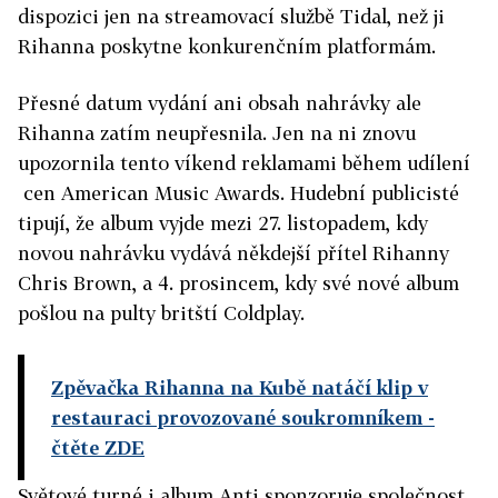
dispozici jen na streamovací službě Tidal, než ji
Rihanna poskytne konkurenčním platformám.
Přesné datum vydání ani obsah nahrávky ale
Rihanna zatím neupřesnila. Jen na ni znovu
upozornila tento víkend reklamami během udílení
cen American Music Awards. Hudební publicisté
tipují, že album vyjde mezi 27. listopadem, kdy
novou nahrávku vydává někdejší přítel Rihanny
Chris Brown, a 4. prosincem, kdy své nové album
pošlou na pulty britští Coldplay.
Zpěvačka Rihanna na Kubě natáčí klip v
restauraci provozované soukromníkem
-
čtěte ZDE
Světové turné i album Anti sponzoruje společnost