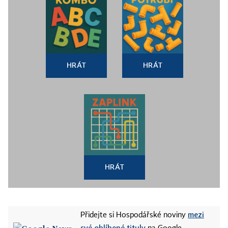
HRÁT
HRÁT
HRÁT
mezi
Přidejte si Hospodářské noviny
své oblíbené tituly