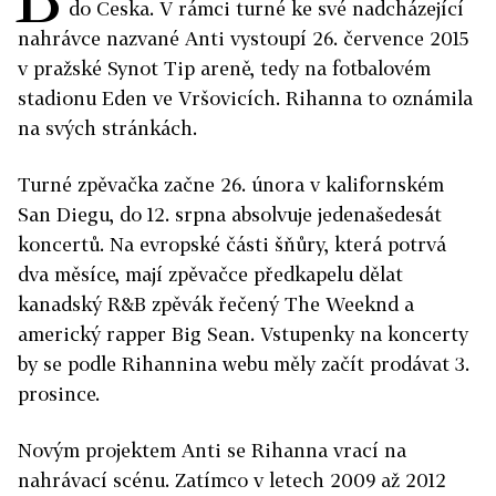
do Česka. V rámci turné ke své nadcházející
nahrávce nazvané Anti vystoupí 26. července 2015
v pražské Synot Tip areně, tedy na fotbalovém
stadionu Eden ve Vršovicích. Rihanna to oznámila
na svých stránkách.
Turné zpěvačka začne 26. února v kalifornském
San Diegu, do 12. srpna absolvuje jedenašedesát
koncertů. Na evropské části šňůry, která potrvá
dva měsíce, mají zpěvačce předkapelu dělat
kanadský R&B zpěvák řečený The Weeknd a
americký rapper Big Sean. Vstupenky na koncerty
by se podle Rihannina webu měly začít prodávat 3.
prosince.
Novým projektem Anti se Rihanna vrací na
nahrávací scénu. Zatímco v letech 2009 až 2012