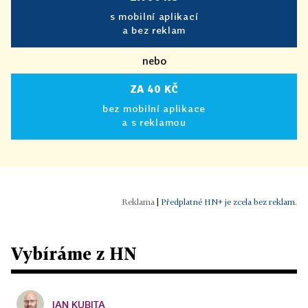
s mobilní aplikací
a bez reklam
nebo
ZA 40 KČ
bez mobilní aplikace
a s reklamou
|
Předplatné HN+ je zcela bez reklam.
Vybíráme z HN
JAN KUBITA