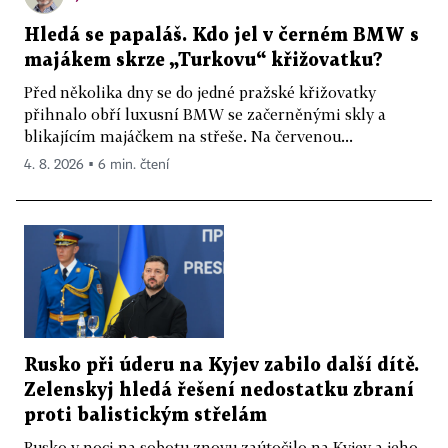
Hledá se papaláš. Kdo jel v černém BMW s
majákem skrze „Turkovu“ křižovatku?
Před několika dny se do jedné pražské křižovatky
přihnalo obří luxusní BMW se začerněnými skly a
blikajícím majáčkem na střeše. Na červenou...
4. 8. 2026 ▪ 6 min. čtení
Rusko při úderu na Kyjev zabilo další dítě.
Zelenskyj hledá řešení nedostatku zbraní
proti balistickým střelám
Rusko v noci na sobotu znovu zaútočilo na Kyjev a jeho