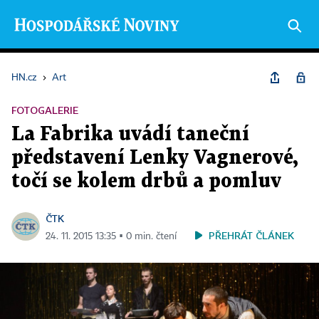
HN.cz
›
Art
FOTOGALERIE
La Fabrika uvádí taneční
představení Lenky Vagnerové,
točí se kolem drbů a pomluv
ČTK
PŘEHRÁT ČLÁNEK
24. 11. 2015 13:35 ▪ 0 min. čtení