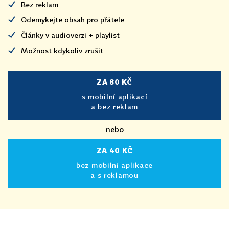
Bez reklam
Odemykejte obsah pro přátele
Články v audioverzi + playlist
Možnost kdykoliv zrušit
ZA 80 KČ
s mobilní aplikací
a bez reklam
nebo
ZA 40 KČ
bez mobilní aplikace
a s reklamou