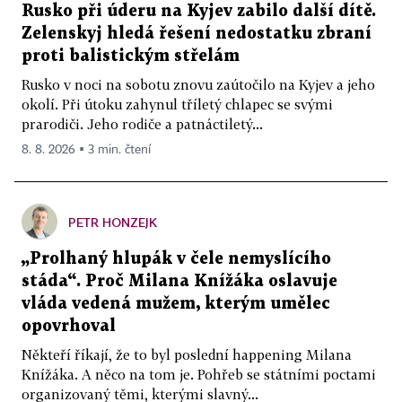
Rusko při úderu na Kyjev zabilo další dítě.
Zelenskyj hledá řešení nedostatku zbraní
proti balistickým střelám
Rusko v noci na sobotu znovu zaútočilo na Kyjev a jeho
okolí. Při útoku zahynul tříletý chlapec se svými
prarodiči. Jeho rodiče a patnáctiletý...
8. 8. 2026 ▪ 3 min. čtení
PETR HONZEJK
„Prolhaný hlupák v čele nemyslícího
stáda“. Proč Milana Knížáka oslavuje
vláda vedená mužem, kterým umělec
opovrhoval
Někteří říkají, že to byl poslední happening Milana
Knížáka. A něco na tom je. Pohřeb se státními poctami
organizovaný těmi, kterými slavný...