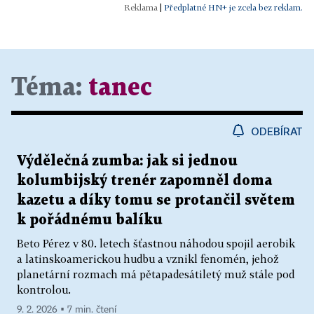
|
Předplatné HN+ je zcela bez reklam.
Téma:
tanec
ODEBÍRAT
Výdělečná zumba: jak si jednou
kolumbijský trenér zapomněl doma
kazetu a díky tomu se protančil světem
k pořádnému balíku
Beto Pérez v 80. letech šťastnou náhodou spojil aerobik
a latinskoamerickou hudbu a vznikl fenomén, jehož
planetární rozmach má pětapadesátiletý muž stále pod
kontrolou.
9. 2. 2026 ▪ 7 min. čtení