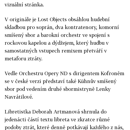
vizuální stránka.
V originále je Lost Objects obsáhlou hudební
skladbou pro soprán, dva kontratenory, komorní
smíšený sbor a barokní orchestr ve spojení s
rockovou kapelou a dýdžejem, který hudbu v
samostatných vstupech remixem přetváří v
metaforu ztráty.
Vedle Orchestru Opery ND s dirigentem Kofroněm
se v české verzi představí také Kühnův smíšený
sbor pod vedením druhé sbormistryně Lenky
Navrátilové.
Libretistka Deborah Artmanová shrnula do
jedenácti částí textu libreta ve zkratce různé
podoby ztrát, které denně potkávají každého z nás,