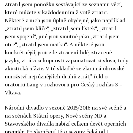
Ztratil jsem ponožku sestávající ze seznamu věcí,
které můžete v každodenním životě ztratit.
Některé z nich jsou úplně obyčejné, jako například
„ztratil jsem klíče“, „ztratil jsem lístek“, „ztratil
jsem spojení“, jiné jsou smutné jako „ztratil jsem
otce“, „ztratil jsem matku“. A některé jsou
konkrétnější, jsou zde ztracení lidé, ztracené
jazyky, ztráta schopnosti zapamatovat si slova, tedy
akustická afázie. V té skladbě se zkoumá obrovské
množství nejrůznějších druhů ztrát," řekl o
oratoriu Lang v rozhovoru pro Český rozhlas 3 –
Vltava.
Národní divadlo v sezoně 2015/2016 na své scéně a
na scénách Státní opery, Nové scény ND a
Stavovského divadla nabízí celkem devět operních
premiér. Po skončení této sezony čeká od 1.