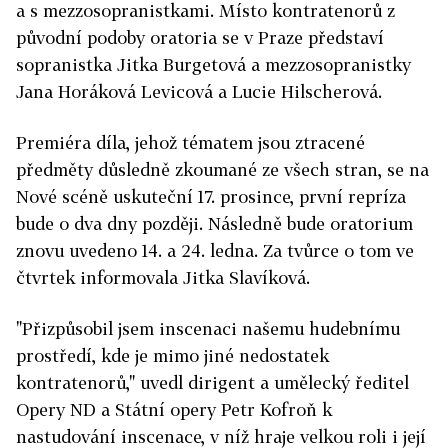
a s mezzosopranistkami. Místo kontratenorů z
původní podoby oratoria se v Praze představí
sopranistka Jitka Burgetová a mezzosopranistky
Jana Horáková Levicová a Lucie Hilscherová.
Premiéra díla, jehož tématem jsou ztracené
předměty důsledně zkoumané ze všech stran, se na
Nové scéně uskuteční 17. prosince, první repríza
bude o dva dny později. Následně bude oratorium
znovu uvedeno 14. a 24. ledna. Za tvůrce o tom ve
čtvrtek informovala Jitka Slavíková.
"Přizpůsobil jsem inscenaci našemu hudebnímu
prostředí, kde je mimo jiné nedostatek
kontratenorů," uvedl dirigent a umělecký ředitel
Opery ND a Státní opery Petr Kofroň k
nastudování inscenace, v níž hraje velkou roli i její