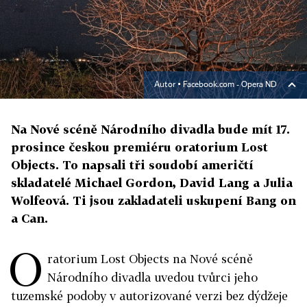
Autor ▪
Facebook.com - Opera ND
Na Nové scéně Národního divadla bude mít 17.
prosince českou premiéru oratorium Lost
Objects. To napsali tři soudobí američtí
skladatelé Michael Gordon, David Lang a Julia
Wolfeová. Ti jsou zakladateli uskupení Bang on
a Can.
O
ratorium Lost Objects na Nové scéně
Národního divadla uvedou tvůrci jeho
tuzemské podoby v autorizované verzi bez dýdžeje