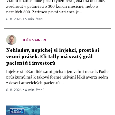
Vládní koalice bude příští týden řešit, zda má důchody
zvednout v průměru o 300 korun měsíčně, nebo o
necelých 600. Zatímco první varianta je...
6. 8. 2026 ▪ 5 min. čtení
LUDĚK VAINERT
Nehladov, nepíchej si injekci, prostě si
vezmi prášek. Eli Lilly má svatý grál
pacientů i investorů
Injekce si běžní lidé sami píchají jen velmi neradi. Podle
průzkumů má k takové formě užívání léků averzi sedm
z deseti amerických pacientů....
6. 8. 2026 ▪ 4 min. čtení