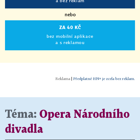
a bez reklam
nebo
ZA 40 KČ
bez mobilní aplikace
a s reklamou
|
Předplatné HN+ je zcela bez reklam.
Téma:
Opera Národního
divadla