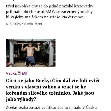
Před několika dny se do jedné pražské křižovatky
přihnalo obří luxusní BMW se začerněnými skly a
blikajícím majáčkem na střeše. Na červenou...
4. 8. 2026 ▪ 6 min. čtení
VELKÉ ČTENÍ
Cítit se jako Rocky: Čím dál víc lidí cvičí
venku s vlastní vahou a vrací se ke
kořenům silového tréninku. Jaké jsou
jeho výhody?
Zvedat těžká závaží ve fitku? Jde to i jinak. V Česku