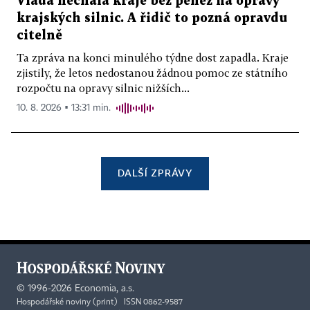
Vláda nechala kraje bez peněz na opravy
krajských silnic. A řidič to pozná opravdu
citelně
Ta zpráva na konci minulého týdne dost zapadla. Kraje
zjistily, že letos nedostanou žádnou pomoc ze státního
rozpočtu na opravy silnic nižších...
10. 8. 2026 ▪ 13:31 min.
DALŠÍ ZPRÁVY
©
1996-2026
Economia, a.s.
Hospodářské noviny (print) ISSN 0862-9587