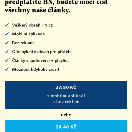
předplatíte HN, budete moci číst
všechny naše články
.
Veškerý obsah HN.cz
Mobilní aplikace
Bez reklam
Odemykejte obsah pro přátele
Články v audioverzi + playlist
Možnost kdykoliv zrušit
ZA 80 KČ
s mobilní aplikací
a bez reklam
nebo
ZA 40 KČ