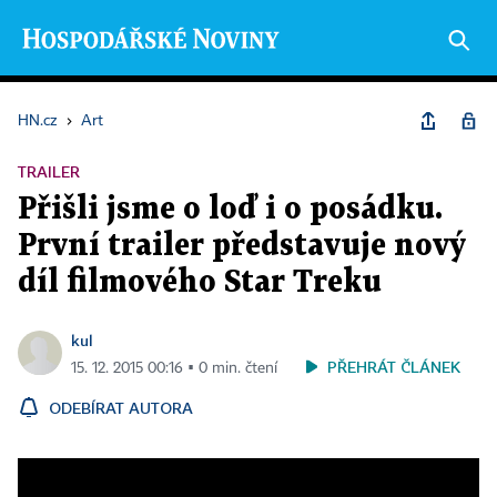
HN.cz
›
Art
TRAILER
Přišli jsme o loď i o posádku.
První trailer představuje nový
díl filmového Star Treku
kul
PŘEHRÁT ČLÁNEK
15. 12. 2015 00:16 ▪ 0 min. čtení
ODEBÍRAT AUTORA