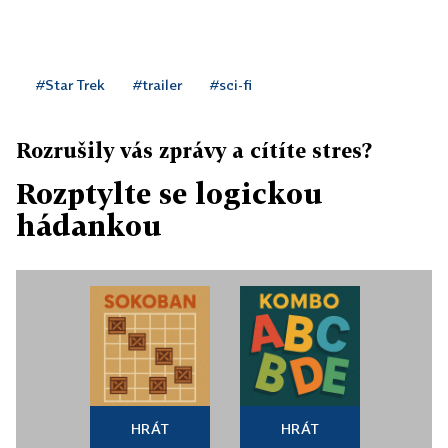
#Star Trek
#trailer
#sci-fi
Rozrušily vás zprávy a cítíte stres?
Rozptylte se logickou
hádankou
HRÁT
HRÁT