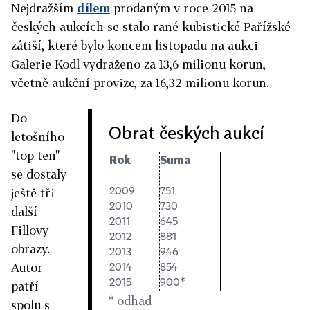
Nejdražším
dílem
prodaným v roce 2015 na
českých aukcích se stalo rané kubistické Pařížské
zátiší, které bylo koncem listopadu na aukci
Galerie Kodl vydraženo za 13,6 milionu korun,
včetně aukční provize, za 16,32 milionu korun.
Do
Obrat českých aukcí
letošního
"top ten"
Rok
Suma
se dostaly
ještě tři
2009
751
2010
730
další
2011
645
Fillovy
2012
881
obrazy.
2013
946
Autor
2014
854
2015
900*
patří
* odhad
spolu s