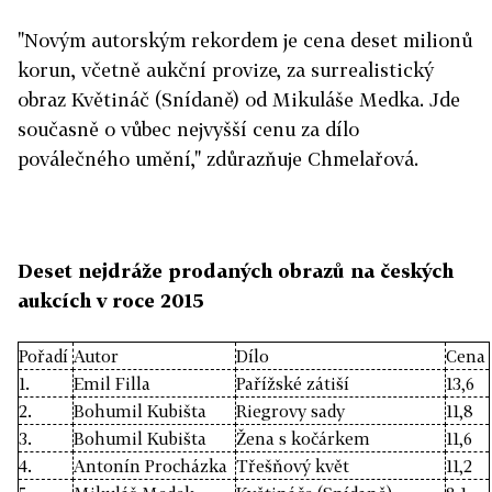
"Novým autorským rekordem je cena deset milionů
korun, včetně aukční provize, za surrealistický
obraz Květináč (Snídaně) od Mikuláše Medka. Jde
současně o vůbec nejvyšší cenu za dílo
poválečného umění," zdůrazňuje Chmelařová.
Deset nejdráže prodaných obrazů na českých
aukcích v roce 2015
Pořadí
Autor
Dílo
Cena
1.
Emil Filla
Pařížské zátiší
13,6
2.
Bohumil Kubišta
Riegrovy sady
11,8
3.
Bohumil Kubišta
Žena s kočárkem
11,6
4.
Antonín Procházka
Třešňový květ
11,2