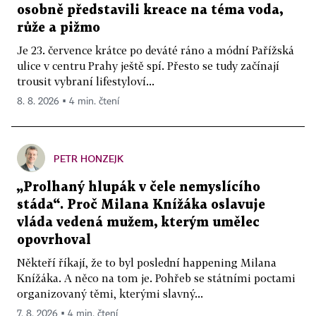
osobně představili kreace na téma voda,
růže a pižmo
Je 23. července krátce po deváté ráno a módní Pařížská
ulice v centru Prahy ještě spí. Přesto se tudy začínají
trousit vybraní lifestyloví...
8. 8. 2026 ▪ 4 min. čtení
PETR HONZEJK
„Prolhaný hlupák v čele nemyslícího
stáda“. Proč Milana Knížáka oslavuje
vláda vedená mužem, kterým umělec
opovrhoval
Někteří říkají, že to byl poslední happening Milana
Knížáka. A něco na tom je. Pohřeb se státními poctami
organizovaný těmi, kterými slavný...
7. 8. 2026 ▪ 4 min. čtení