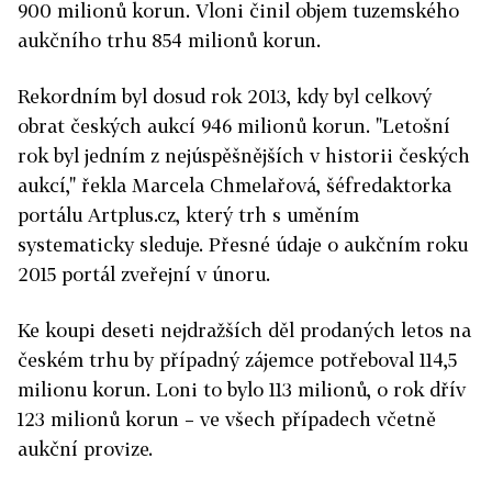
900 milionů korun. Vloni činil objem tuzemského
aukčního trhu 854 milionů korun.
Rekordním byl dosud rok 2013, kdy byl celkový
obrat českých aukcí 946 milionů korun. "Letošní
rok byl jedním z nejúspěšnějších v historii českých
aukcí," řekla Marcela Chmelařová, šéfredaktorka
portálu Artplus.cz, který trh s uměním
systematicky sleduje. Přesné údaje o aukčním roku
2015 portál zveřejní v únoru.
Ke koupi deseti nejdražších děl prodaných letos na
českém trhu by případný zájemce potřeboval 114,5
milionu korun. Loni to bylo 113 milionů, o rok dřív
123 milionů korun – ve všech případech včetně
aukční provize.