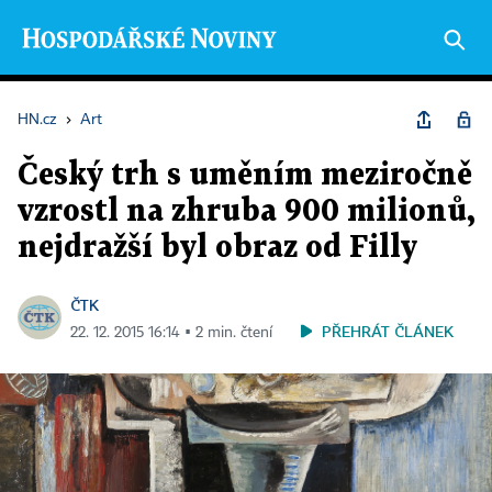
HN.cz
›
Art
Český trh s uměním meziročně
vzrostl na zhruba 900 milionů,
nejdražší byl obraz od Filly
ČTK
PŘEHRÁT ČLÁNEK
22. 12. 2015 16:14 ▪ 2 min. čtení