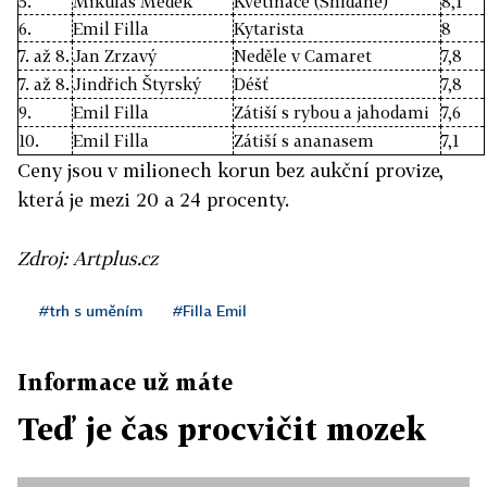
5.
Mikuláš Medek
Květináče (Snídaně)
8,1
6.
Emil Filla
Kytarista
8
7. až 8.
Jan Zrzavý
Neděle v Camaret
7,8
7. až 8.
Jindřich Štyrský
Déšť
7,8
9.
Emil Filla
Zátiší s rybou a jahodami
7,6
10.
Emil Filla
Zátiší s ananasem
7,1
Ceny jsou v milionech korun bez aukční provize,
která je mezi 20 a 24 procenty.
Zdroj: Artplus.cz
#trh s uměním
#Filla Emil
Informace už máte
Teď je čas procvičit mozek