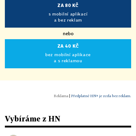
ZA 80 KČ
s mobilní aplikací
a bez reklam
nebo
ZA 40 KČ
bez mobilní aplikace
a s reklamou
|
Předplatné HN+ je zcela bez reklam.
Vybíráme z HN