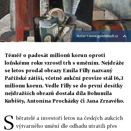
Autor ▪
www.galeriekodl.cz
Téměř o padesát milionů korun oproti
loňskému roku vzrostl trh s uměním. Nejdráže
se letos prodal obrazy Emila Filly nazvaný
Pařížské zátiší, včetně aukční provize stál 16,3
milionu korun. Vedle Filly se do první desítky
nejdražších obrazů dostala díla Bohumila
Kubišty, Antonína Procházky či Jana Zrzavého.
S
běratelé a investoři letos na českých aukcích
výtvarného umění dle odhadu utratili přes