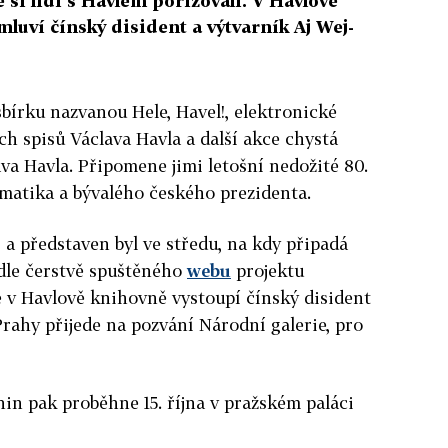
 si lidi s Havlem pořizovali. V Havlově
luví čínský disident a výtvarník Aj Wej-
bírku nazvanou Hele, Havel!, elektronické
h spisů Václava Havla a další akce chystá
a Havla. Připomene jimi letošní nedožité 80.
matika a bývalého českého prezidenta.
a představen byl ve středu, na kdy připadá
odle čerstvě spuštěného
webu
projektu
e v Havlově knihovně vystoupí čínský disident
Prahy přijede na pozvání Národní galerie, pro
in pak proběhne 15. října v pražském paláci