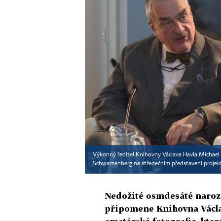
Výkonný ředitel Knihovny Václava Havla Michael 
Schwarzenberg na středečním představení proje
Nedožité osmdesáté naroz
připomene Knihovna Václav