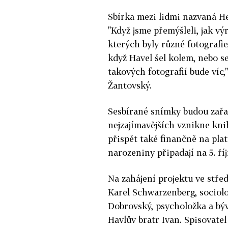
Sbírka mezi lidmi nazvaná He
"Když jsme přemýšleli, jak výr
kterých byly různé fotografie,
když Havel šel kolem, nebo se
takových fotografií bude víc,
Žantovský.
Sesbírané snímky budou zařa
nejzajímavějších vznikne kni
přispět také finančně na pla
narozeniny připadají na 5. říj
Na zahájení projektu ve stře
Karel Schwarzenberg, sociolož
Dobrovský, psycholožka a bý
Havlův bratr Ivan. Spisovate