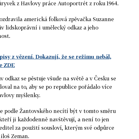
úryvek z Havlovy práce Autoportrét z roku 1964.
ozdravila americká folková zpěvačka Suzanne
v lidskoprávní i umělecký odkaz a jeho
ost.
pisy z vězení. Dokazují, že se režimu nebál,
te ZDE
v odkaz se pěstuje všude na světě a v Česku se
oval na to, aby se po republice pořádalo více
avlovy myšlenky.
le podle Žantovského necítí být v tomto směru
kteří ji každodenně navštěvují, a není to jen
ředitel za použití sousloví, kterým své odpůrce
Miloš Zeman.