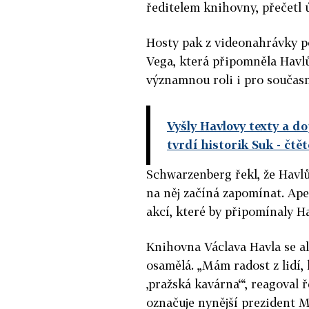
ředitelem knihovny, přečetl 
Hosty pak z videonahrávky p
Vega, která připomněla Havlů
významnou roli i pro současn
Vyšly Havlovy texty a do
tvrdí historik Suk
- čtě
Schwarzenberg řekl, že Havlů
na něj začíná zapomínat. Apel
akcí, které by připomínaly H
Knihovna Václava Havla se a
osamělá. „Mám radost z lidí, 
‚pražská kavárna‘“, reagoval 
označuje nynější prezident 