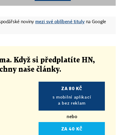
mezi své oblíbené tituly
ospodářské noviny
na Google
ma. Když si předplatíte HN,
echny naše články
.
ZA 80 KČ
s mobilní aplikací
a bez reklam
nebo
ZA 40 KČ