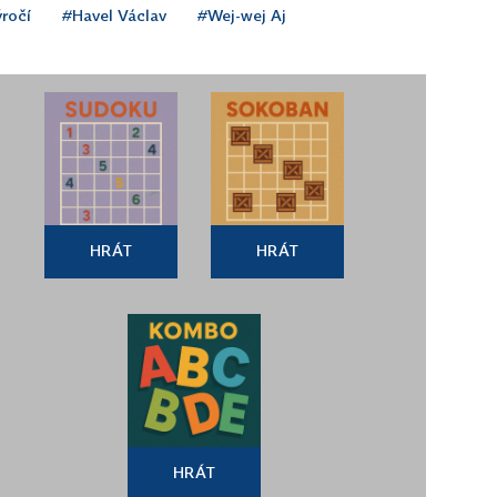
ročí
#Havel Václav
#Wej-wej Aj
HRÁT
HRÁT
HRÁT