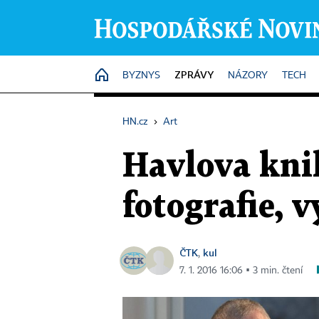
ZPRÁVY
HOME
BYZNYS
NÁZORY
TECH
HN.cz
›
Art
Havlova kni
fotografie, v
ČTK
kul
,
7. 1. 2016 16:06 ▪ 3 min. čtení