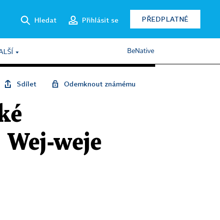
PŘEDPLATNÉ
Hledat
Přihlásit se
BeNative
ALŠÍ
Sdílet
Odemknout známému
ké
j Wej-weje