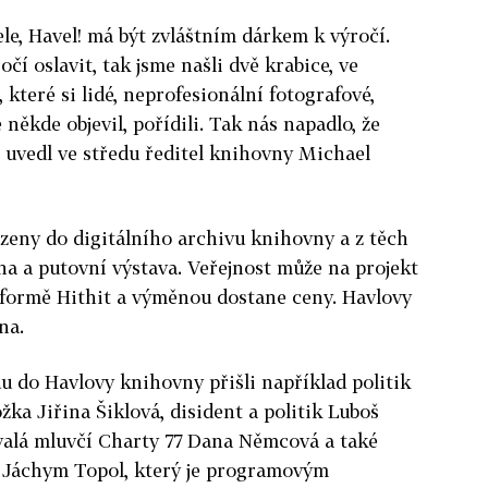
le, Havel! má být zvláštním dárkem k výročí.
očí oslavit, tak jsme našli dvě krabice, ve
 které si lidé, neprofesionální fotografové,
 někde objevil, pořídili. Tak nás napadlo, že
" uvedl ve středu ředitel knihovny Michael
zeny do digitálního archivu knihovny a z těch
ha a putovní výstava. Veřejnost může na projekt
tformě Hithit a výměnou dostane ceny. Havlovy
na.
du do Havlovy knihovny přišli například politik
ka Jiřina Šiklová, disident a politik Luboš
valá mluvčí Charty 77 Dana Němcová a také
l Jáchym Topol, který je programovým