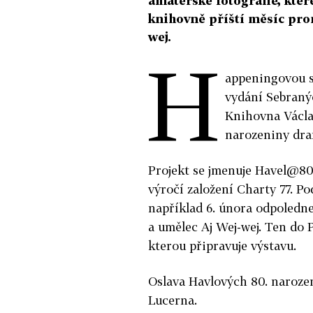
amatérské fotografie, které
knihovně příští měsíc prom
wej.
H
appeningovou s
vydání Sebranýc
Knihovna Václav
narozeniny dra
Projekt se jmenuje Havel@80 
výročí založení Charty 77. P
například 6. února odpoledn
a umělec Aj Wej-wej. Ten do 
kterou připravuje výstavu.
Oslava Havlových 80. narozen
Lucerna.