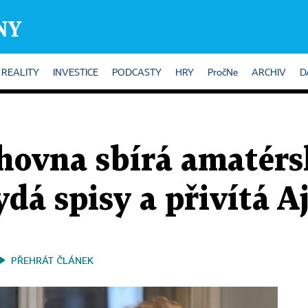
REALITY
INVESTICE
PODCASTY
HRY
PročNe
ARCHIV
D
hovna sbírá amatérs
ydá spisy a přivítá A
PŘEHRÁT ČLÁNEK