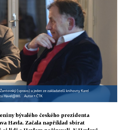
Žantovský (vpravo) a jeden ze zakladatelů knihovny Karel
ktu Havel@80.
Autor ▪
ČTK
eniny bývalého českého prezidenta
a Havla. Začala například sbírat