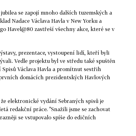
jubilea se zapojí mnoho dalších tuzemských a
íklad Nadace Václava Havla v New Yorku a
go Havel@80 zastřeší všechny akce, které se v
tavy, prezentace, vystoupení lidí, kteří byli
bývali. Vedle projektu byl ve středu také spuštěn
 Spisů Václava Havla a promítnut sestřih
 prvních domácích prezidentských Havlových
 že elektronické vydání Sebraných spisů je
etá redakční práce. "Snažili jsme se zachovat
razněji se vstupovalo spíše do edičních