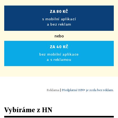
ZA 80 KČ
s mobilní aplikací
a bez reklam
nebo
ZA 40 KČ
bez mobilní aplikace
a s reklamou
|
Předplatné HN+ je zcela bez reklam.
Vybíráme z HN