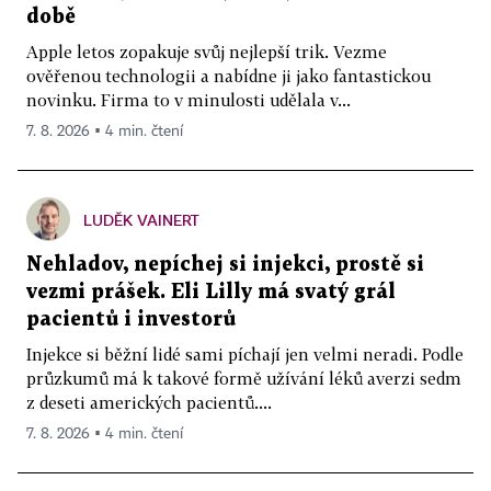
době
Apple letos zopakuje svůj nejlepší trik. Vezme
ověřenou technologii a nabídne ji jako fantastickou
novinku. Firma to v minulosti udělala v...
7. 8. 2026 ▪ 4 min. čtení
LUDĚK VAINERT
Nehladov, nepíchej si injekci, prostě si
vezmi prášek. Eli Lilly má svatý grál
pacientů i investorů
Injekce si běžní lidé sami píchají jen velmi neradi. Podle
průzkumů má k takové formě užívání léků averzi sedm
z deseti amerických pacientů....
7. 8. 2026 ▪ 4 min. čtení