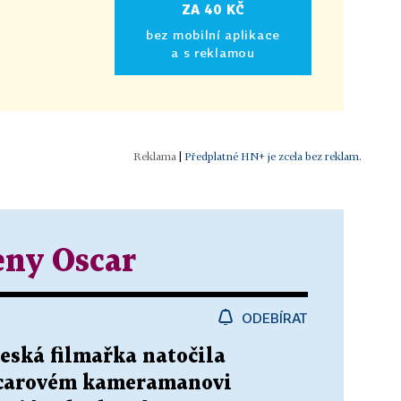
ZA 40 KČ
bez mobilní aplikace
Jobs
a s reklamou
vka
|
Předplatné HN+ je zcela bez reklam.
eny Oscar
ODEBÍRAT
et
eská filmařka natočila
scarovém kameramanovi
n