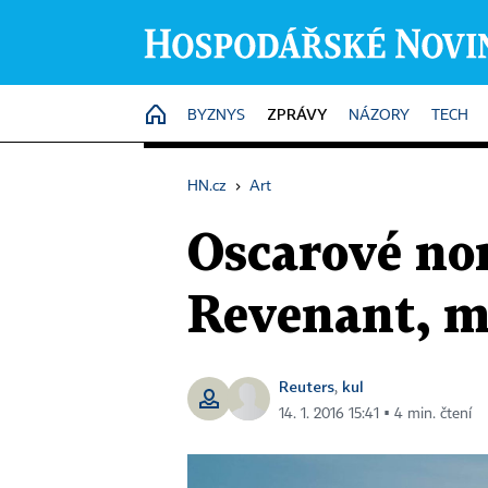
ZPRÁVY
HOME
BYZNYS
NÁZORY
TECH
HN.cz
›
Art
Oscarové no
Revenant, m
Reuters
kul
,
14. 1. 2016 15:41 ▪ 4 min. čtení