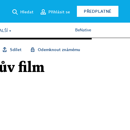
PŘEDPLATNÉ
Hledat
Přihlásit se
BeNative
ALŠÍ
Sdílet
Odemknout známému
ův film