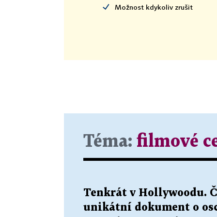
Možnost kdykoliv zrušit
Michael Fassbender – Steve 
Eddie Redmayne – Dánská dí
Nejlepší herečka
Cate Blanchettová – Carol
Brie Larsonová – Room
Téma:
filmové c
Jennifer Lawrencová – Joy
Charlotte Ramplingová – 45 l
Tenkrát v Hollywoodu. Č
unikátní dokument o o
Saoirse Ronanová – Brookly