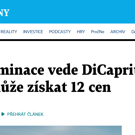
REALITY
INVESTICE
PODCASTY
HRY
PročNe
ARCHIV
D
minace vede DiCapri
ůže získat 12 cen
PŘEHRÁT ČLÁNEK