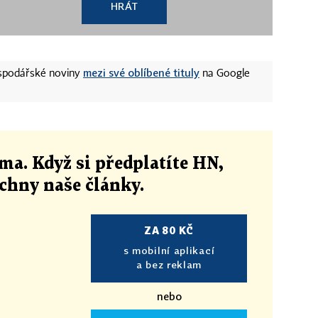
stotu
HRÁT
Zběsilá cesta
mezi své oblíbené tituly
ospodářské noviny
na Google
enant Zmrtvýchvstání
ma. Když si předplatíte HN,
echny naše články
.
ZA 80 KČ
s mobilní aplikací
a bez reklam
nebo
nt Zmrtvýchvstání