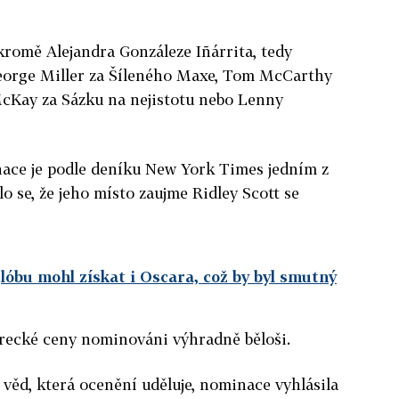
 kromě Alejandra Gonzáleze Iñárrita, tedy
George Miller za Šíleného Maxe, Tom McCarthy
cKay za Sázku na nejistotu nebo Lenny
ce je podle deníku New York Times jedním z
o se, že jeho místo zaujme Ridley Scott se
lóbu mohl získat i Oscara, což by byl smutný
erecké ceny nominováni výhradně běloši.
věd, která ocenění uděluje, nominace vyhlásila