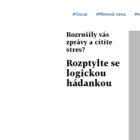
Most špiónů
#Oscar
#filmová cena
#n
Brooklyn
Rozrušily vás
Šílený Max: Zběsilá cesta
zprávy a cítíte
stres?
Marťan
Rozptylte se
Revenant Zmrtvýchvstání
logickou
hádankou
Room
Spotlight
Nejlepší režie