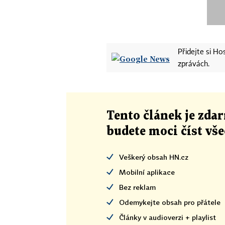
Adam McKay – Sázka na neji
George Miller – Šílený Max: 
Přidejte si H
Alejandro G. Inarritu – Rev
zprávách.
Lenny Abrahamson – Room
Tom McCarthy – Spotlight
Tento článek
je
zdar
budete moci číst vš
Nejlepší herec
Veškerý obsah HN.cz
Bryan Cranston – Trumbo
Mobilní aplikace
Bez reklam
Matt Damon – Marťan
Odemykejte obsah pro přátele
Články v audioverzi + playlist
Leonardo DiCaprio – Revena