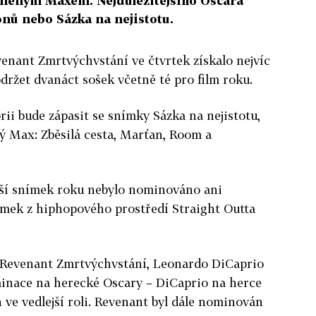
Šíleným Maxem. Nejdůležitějšího Oscara
onů nebo Sázka na nejistotu.
nant Zmrtvýchvstání ve čtvrtek získalo nejvíc
ržet dvanáct sošek včetně té pro film roku.
rii bude zápasit se snímky Sázka na nejistotu,
ý Max: Zběsilá cesta, Marťan, Room a
pší snímek roku nebylo nominováno ani
ímek z hiphopového prostředí Straight Outta
 z Revenant Zmrtvýchvstání, Leonardo DiCaprio
minace na herecké Oscary – DiCaprio na herce
 ve vedlejší roli. Revenant byl dále nominován