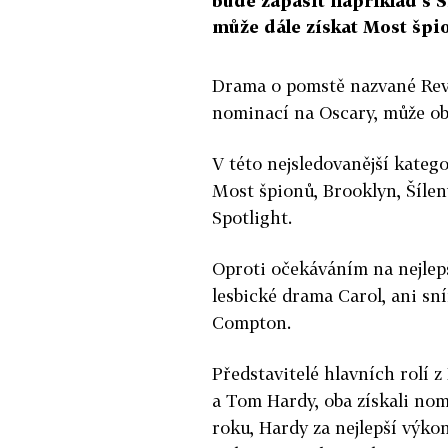
bude zápasit například s 
může dále získat Most špi
Drama o pomstě nazvané Reve
nominací na Oscary, může obd
V této nejsledovanější katego
Most špionů, Brooklyn, Šílen
Spotlight.
Oproti očekáváním na nejle
lesbické drama Carol, ani sn
Compton.
Představitelé hlavních rolí
a Tom Hardy, oba získali no
roku, Hardy za nejlepší výkon