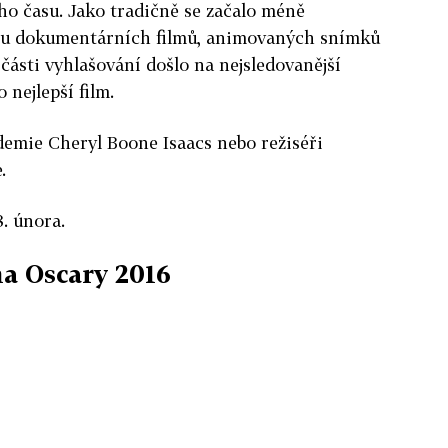
ho času. Jako tradičně se začalo méně
pu dokumentárních filmů, animovaných snímků
části vyhlašování došlo na nejsledovanější
 nejlepší film.
demie Cheryl Boone Isaacs nebo režiséři
.
. února.
a Oscary 2016