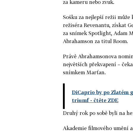
za kameru nebo zvuk.
Sošku za nejlepší režii může
režiséra Revenantu, získat 
za snímek Spotlight, Adam M
Abrahamson za titul Room.
Právě Abrahamsonova nomina
největších překvapení – čekal
snímkem Marťan.
DiCaprio by po Zlatém g
triumf
- čtěte ZDE
Druhý rok po sobě byli na h
Akademie filmového umění a 