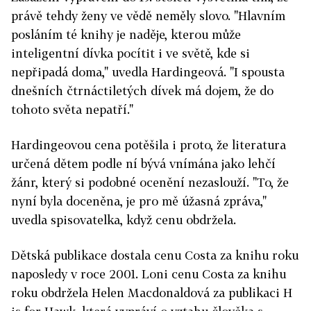
právě tehdy ženy ve vědě neměly slovo. "Hlavním
posláním té knihy je naděje, kterou může
inteligentní dívka pocítit i ve světě, kde si
nepřipadá doma," uvedla Hardingeová. "I spousta
dnešních čtrnáctiletých dívek má dojem, že do
tohoto světa nepatří."
Hardingeovou cena potěšila i proto, že literatura
určená dětem podle ní bývá vnímána jako lehčí
žánr, který si podobné ocenění nezaslouží. "To, že
nyní byla doceněna, je pro mě úžasná zpráva,"
uvedla spisovatelka, když cenu obdržela.
Dětská publikace dostala cenu Costa za knihu roku
naposledy v roce 2001. Loni cenu Costa za knihu
roku obdržela Helen Macdonaldová za publikaci H