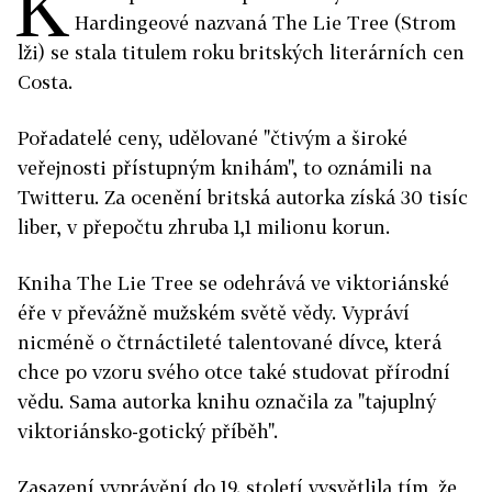
K
Hardingeové nazvaná The Lie Tree (Strom
lži) se stala titulem roku britských literárních cen
Costa.
Pořadatelé ceny, udělované "čtivým a široké
veřejnosti přístupným knihám", to oznámili na
Twitteru. Za ocenění britská autorka získá 30 tisíc
liber, v přepočtu zhruba 1,1 milionu korun.
Kniha The Lie Tree se odehrává ve viktoriánské
éře v převážně mužském světě vědy. Vypráví
nicméně o čtrnáctileté talentované dívce, která
chce po vzoru svého otce také studovat přírodní
vědu. Sama autorka knihu označila za "tajuplný
viktoriánsko-gotický příběh".
Zasazení vyprávění do 19. století vysvětlila tím, že