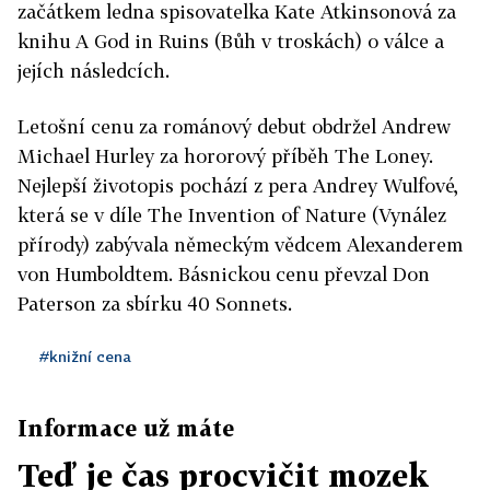
začátkem ledna spisovatelka Kate Atkinsonová za
knihu A God in Ruins (Bůh v troskách) o válce a
jejích následcích.
Letošní cenu za románový debut obdržel Andrew
Michael Hurley za hororový příběh The Loney.
Nejlepší životopis pochází z pera Andrey Wulfové,
která se v díle The Invention of Nature (Vynález
přírody) zabývala německým vědcem Alexanderem
von Humboldtem. Básnickou cenu převzal Don
Paterson za sbírku 40 Sonnets.
#knižní cena
Informace už máte
Teď je čas procvičit mozek