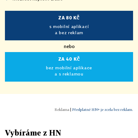
ZA 80 KČ
s mobilní aplikací
a bez reklam
nebo
ZA 40 KČ
bez mobilní aplikace
a s reklamou
|
Předplatné HN+ je zcela bez reklam.
Vybíráme z HN