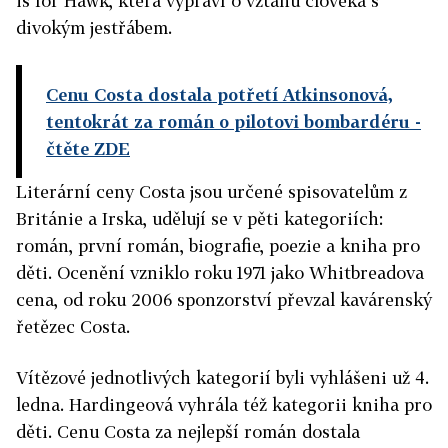
is for Hawk, která vypráví o vztahu člověka s
divokým jestřábem.
Cenu Costa dostala potřetí Atkinsonová,
tentokrát za román o pilotovi bombardéru
-
čtěte ZDE
Literární ceny Costa jsou určené spisovatelům z
Británie a Irska, udělují se v pěti kategoriích:
román, první román, biografie, poezie a kniha pro
děti. Ocenění vzniklo roku 1971 jako Whitbreadova
cena, od roku 2006 sponzorství převzal kavárenský
řetězec Costa.
Vítězové jednotlivých kategorií byli vyhlášeni už 4.
ledna. Hardingeová vyhrála též kategorii kniha pro
děti. Cenu Costa za nejlepší román dostala