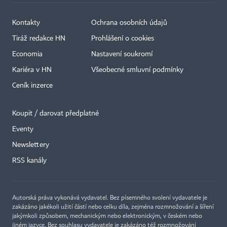
Kontakty
Ochrana osobních údajů
Tiráž redakce HN
Prohlášení o cookies
Economia
Nastavení soukromí
Kariéra v HN
Všeobecné smluvní podmínky
Ceník inzerce
Koupit / darovat předplatné
Eventy
×
Newslettery
RSS kanály
Autorská práva vykonává vydavatel. Bez písemného svolení vydavatele je
zakázáno jakékoli užití částí nebo celku díla, zejména rozmnožování a šíření
jakýmkoli způsobem, mechanickým nebo elektronickým, v českém nebo
jiném jazyce. Bez souhlasu vydavatele je zakázáno též rozmnožování