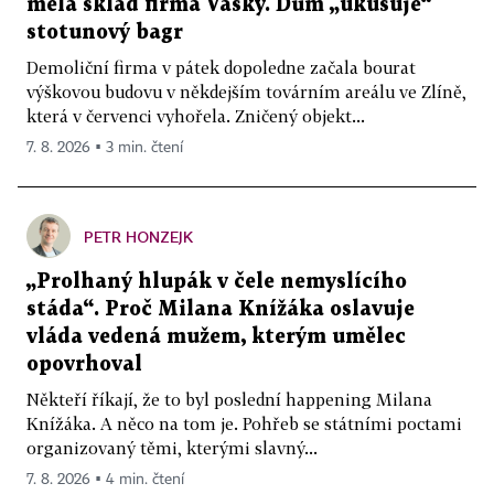
měla sklad firma Vasky. Dům „ukusuje“
stotunový bagr
Demoliční firma v pátek dopoledne začala bourat
výškovou budovu v někdejším továrním areálu ve Zlíně,
která v červenci vyhořela. Zničený objekt...
7. 8. 2026 ▪ 3 min. čtení
PETR HONZEJK
„Prolhaný hlupák v čele nemyslícího
stáda“. Proč Milana Knížáka oslavuje
vláda vedená mužem, kterým umělec
opovrhoval
Někteří říkají, že to byl poslední happening Milana
Knížáka. A něco na tom je. Pohřeb se státními poctami
organizovaný těmi, kterými slavný...
7. 8. 2026 ▪ 4 min. čtení