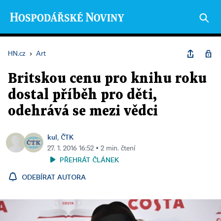
HN.cz
›
Art
Britskou cenu pro knihu roku
dostal příběh pro děti,
odehrává se mezi vědci
kul
ČTK
,
27. 1. 2016 16:52 ▪ 2 min. čtení
PŘEHRÁT ČLÁNEK
ODEBÍRAT AUTORA