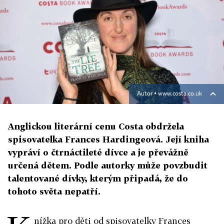
Autor ▪
www.costa.co.uk
Anglickou literární cenu Costa obdržela
spisovatelka Frances Hardingeová. Její kniha
vypráví o čtrnáctileté dívce a je převážně
určená dětem. Podle autorky může povzbudit
talentované dívky, kterým připadá, že do
tohoto světa nepatří.
nížka pro děti od spisovatelky Frances