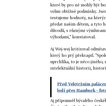
které by pro ně mohly být be
velmi obtížné podmínky. Jse
testujeme hodnoty, na kterýc
předat našim dětem, a tyto h
důvodů, s různými výmluvami
výhodami," konstatoval.
Aj Wej-wej kritizoval odmítav
který ho prý překvapil. "Spo
uprchlíka, to je něco jiného,
intelektuální historii, histor
Před Veletržním palácem 
lodí přes Hamburk
- fo
Aj připomněl bývalého českéh