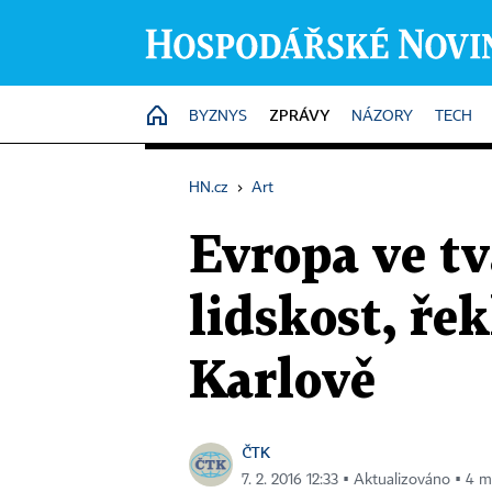
ZPRÁVY
HOME
BYZNYS
NÁZORY
TECH
HN.cz
›
Art
Evropa ve tv
lidskost, ře
Karlově
ČTK
7. 2. 2016 12:33 ▪ Aktualizováno ▪ 4 m