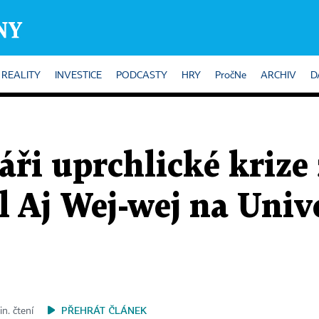
REALITY
INVESTICE
PODCASTY
HRY
PročNe
ARCHIV
D
áři uprchlické krize 
kl Aj Wej-wej na Univ
PŘEHRÁT ČLÁNEK
in. čtení