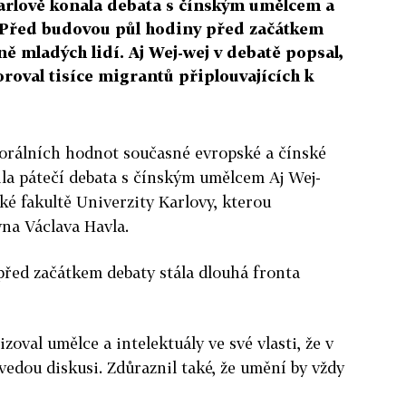
Karlově konala debata s čínským umělcem a
 Před budovou půl hodiny před začátkem
ně mladých lidí. Aj Wej-wej v debatě popsal,
roval tisíce migrantů připlouvajících k
rálních hodnot současné evropské a čínské
ila pátečí debata s čínským umělcem Aj Wej-
ké fakultě Univerzity Karlovy, kterou
na Václava Havla.
před začátkem debaty stála dlouhá fronta
zoval umělce a intelektuály ve své vlasti, že v
edou diskusi. Zdůraznil také, že umění by vždy