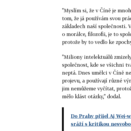
"Myslím si, že v Číně je mnoh
tom, že já používám svou prá
základech naší společnosti. 
o morálce, filozofii, je to s
protože by to vedlo ke zpoch
"Miliony intelektuálů zmizel
společnost, kde se všichni tv
neptá. Dnes umělci v Číně ne
projevu, a používají různé vým
jim nemůžeme vyčítat, protož
mělo klást otázky," dodal.
Do Prahy přijel Aj Wej-w
sráží s kritikou nesvob