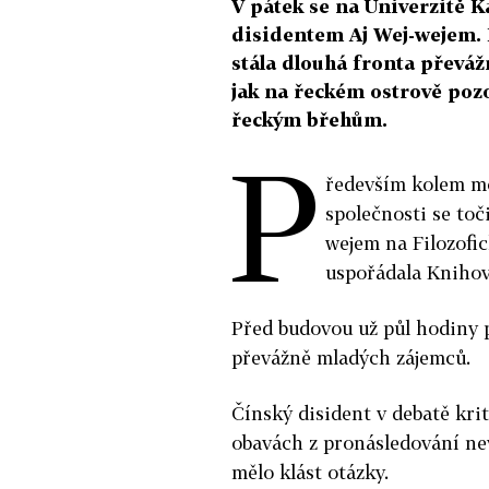
V pátek se na Univerzitě 
disidentem Aj Wej-wejem.
stála dlouhá fronta převáž
jak na řeckém ostrově pozo
řeckým břehům.
P
ředevším kolem mo
společnosti se toč
wejem na Filozofic
uspořádala Knihov
Před budovou už půl hodiny 
převážně mladých zájemců.
Čínský disident v debatě kriti
obavách z pronásledování nev
mělo klást otázky.