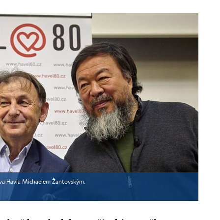
ava Havla Michaelem Žantovským.