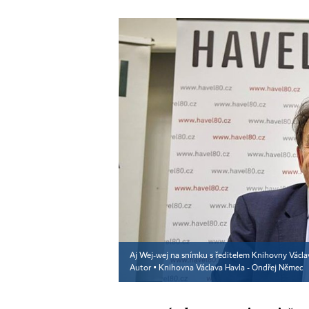
Aj Wej-wej na snímku s ředitelem Knihovny Václ
Autor ▪
Knihovna Václava Havla - Ondřej Němec