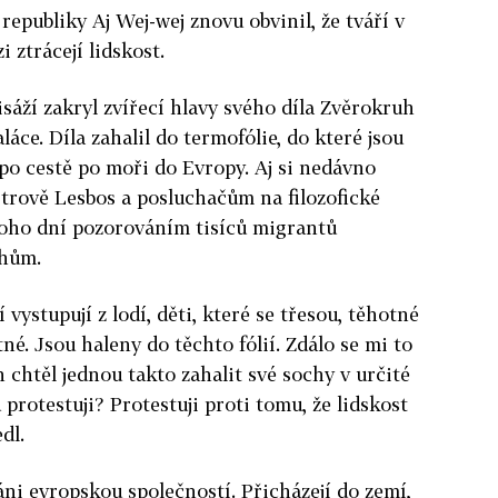
epubliky Aj Wej-wej znovu obvinil, že tváří v
 ztrácejí lidskost.
sáží zakryl zvířecí hlavy svého díla Zvěrokruh
áce. Díla zahalil do termofólie, do které jsou
 po cestě po moři do Evropy. Aj si nedávno
strově Lesbos a posluchačům na filozofické
mnoho dní pozorováním tisíců migrantů
ehům.
vystupují z lodí, děti, které se třesou, těhotné
né. Jsou haleny do těchto fólií. Zdálo se mi to
h chtěl jednou takto zahalit své sochy v určité
protestuji? Protestuji proti tomu, že lidskost
dl.
áni evropskou společností. Přicházejí do zemí,