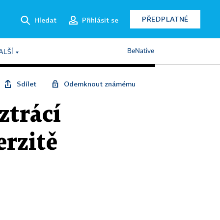
PŘEDPLATNÉ
Hledat
Přihlásit se
BeNative
ALŠÍ
Sdílet
Odemknout známému
ztrácí
erzitě