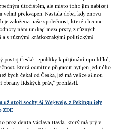
zpečným útočištěm, ale místo toho jim nabízejí
m velmi překvapen. Nastala doba, kdy znovu
h je založena naše společnost, které chceme
odnoty nám unikají mezi prsty, z různých
 a s různými krátkozrakými politickými
ý postoj České republiky k přijímání uprchlíků,
lečnost, která odmítne přijmout byť jen jediného
 než bych čekal od Česka, jež má velice silnou
ii obrany lidských práv," prohlásil.
už stojí sochy Aj Wej-weje, z Pekingu jely
to ZDE
o prezidenta Václava Havla, který má prý v