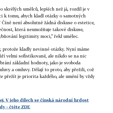
o skvělých umělců, lepších než já, rozdíl je v
ci k tomu, abych kladl otázky o samotných
V Číně není absolutně žádná diskuse o estetice,
polečnost, která neumožňuje takové diskuse,
ybňování legitimity moci," řekl umělec.
y, protože kladly nevinné otázky. Nyní máme
áří velmi sofistikovaně, ale nikdo se na nic
brání základní hodnoty, jako je svoboda
luvy a omluvy. Dělají to proto, aby přežili, což
e přežít je priorita každého, ale umění by vždy
ej. V jeho dílech se čínská národní hrdost
ody
- čtěte ZDE