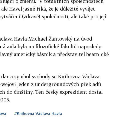
usilující o změnu. "V totalitních společnostech
ale Havel jasně říká, že je důležité vyvíjet
vytváření (zdravé) společnosti, ale také pro její
clava Havla Michael Žantovský na úvod
ná aula byla na filozofické fakultě naposledy
l slavný americký básník a představitel beatnické
o dar a symbol svobody se Knihovna Václava
j-wejovi jeden z undergroundových překladů
h do čínštiny. Ten český exprezident dostal
2005.
lova
#Knihovna Václava Havla