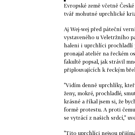
Evropské země včetně České r
tvář mohutné uprchlické krizi
Aj Wej-wej před páteční verni
vystaveného u Veletržního pal
haleni i uprchlíci prochladlí
pronajal ateliér na řeckém o
fakultě popsal, jak strávil 
připlouvajících k řeckým bř
"Vidím denně uprchlíky, kteří 
ženy, mokré, prochladlé, smut
krásné a říkal jsem si, že byc
formě protestu. A proti čemu 
se vytrácí z našich srdcí," uve
"Tito uprchlíci nejsou přijím