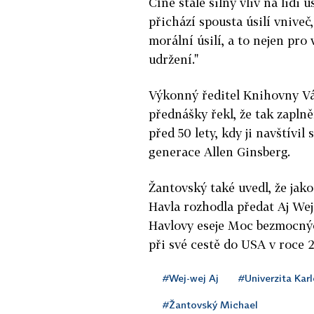
Číně stále silný vliv na lidi 
přichází spousta úsilí vniveč, 
morální úsilí, a to nejen pro 
udržení."
Výkonný ředitel Knihovny Vá
přednášky řekl, že tak zaplně
před 50 lety, kdy ji navštívi
generace Allen Ginsberg.
Žantovský také uvedl, že jak
Havla rozhodla předat Aj We
Havlovy eseje Moc bezmocnýc
při své cestě do USA v roce 
#Wej-wej Aj
#Univerzita Kar
#Žantovský Michael