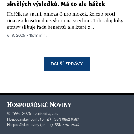
skvělých výsledků. Má to ale háček
Hořčík na spaní, omega-3 pro mozek, železo proti
únavě a kreatin dnes skoro na všechno. Trh s doplňky
stravy slibuje řadu benefitů, ale které z...
6. 8. 2026 ▪ 16:13 min.
DALŠÍ ZPRÁVY
©
1996-2026
Economia, a.s.
Hospodářské noviny (print) ISSN 0862-9587
Hospodářské noviny (online) ISSN 2787-950X