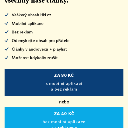
všechny naše články
.
Veškerý obsah HN.cz
Mobilní aplikace
Bez reklam
Odemykejte obsah pro přátele
Články v audioverzi + playlist
Možnost kdykoliv zrušit
ZA 80 KČ
s mobilní aplikací
a bez reklam
nebo
ZA 40 KČ
bez mobilní aplikace
a s reklamou