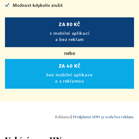
Možnost kdykoliv zrušit
ZA 80 KČ
s mobilní aplikací
a bez reklam
nebo
ZA 40 KČ
bez mobilní aplikace
a s reklamou
|
Předplatné HN+ je zcela bez reklam.