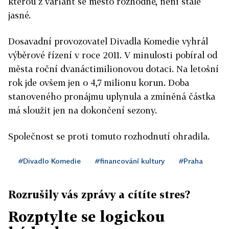
kterou z variant se město rozhodne, není stále
jasné.
Dosavadní provozovatel Divadla Komedie vyhrál
výběrové řízení v roce 2011. V minulosti pobíral od
města roční dvanáctimilionovou dotaci. Na letošní
rok jde ovšem jen o 4,7 milionu korun. Doba
stanoveného pronájmu uplynula a zmíněná částka
má sloužit jen na dokončení sezony.
Společnost se proti tomuto rozhodnutí ohradila.
#Divadlo Komedie
#financování kultury
#Praha
Rozrušily vás zprávy a cítíte stres?
Rozptylte se logickou