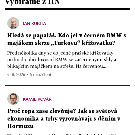
Vybíráme z HN
JAN KUBITA
Hledá se papaláš. Kdo jel v černém BMW s
majákem skrze „Turkovu“ křižovatku?
Před několika dny se do jedné pražské křižovatky
přihnalo obří luxusní BMW se začerněnými skly a
blikajícím majáčkem na střeše. Na červenou...
4. 8. 2026 ▪ 6 min. čtení
KAMIL KOVÁŘ
Proč ropa zase zlevňuje? Jak se světová
ekonomika a trhy vyrovnávají s děním v
Hormuzu