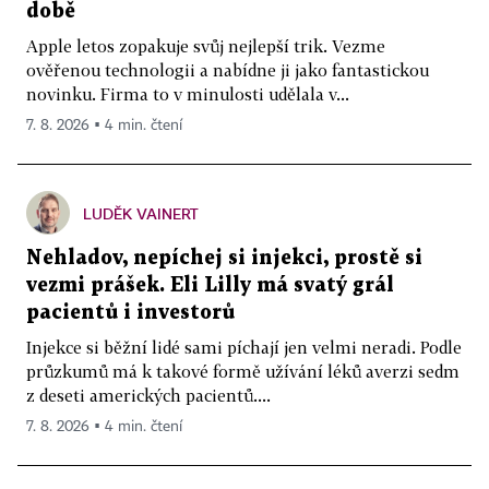
době
Apple letos zopakuje svůj nejlepší trik. Vezme
ověřenou technologii a nabídne ji jako fantastickou
novinku. Firma to v minulosti udělala v...
7. 8. 2026 ▪ 4 min. čtení
LUDĚK VAINERT
Nehladov, nepíchej si injekci, prostě si
vezmi prášek. Eli Lilly má svatý grál
pacientů i investorů
Injekce si běžní lidé sami píchají jen velmi neradi. Podle
průzkumů má k takové formě užívání léků averzi sedm
z deseti amerických pacientů....
7. 8. 2026 ▪ 4 min. čtení