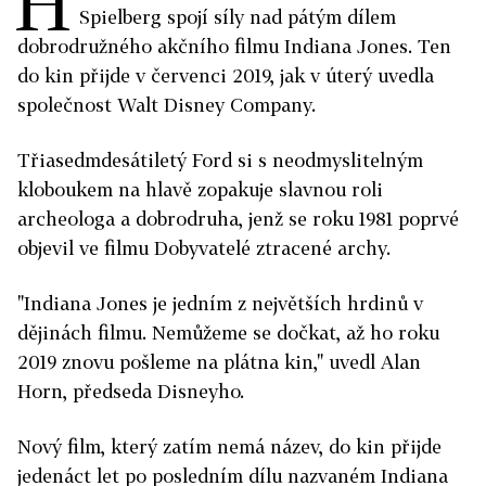
H
Spielberg spojí síly nad pátým dílem
dobrodružného akčního filmu Indiana Jones. Ten
do kin přijde v červenci 2019, jak v úterý uvedla
společnost Walt Disney Company.
Třiasedmdesátiletý Ford si s neodmyslitelným
kloboukem na hlavě zopakuje slavnou roli
archeologa a dobrodruha, jenž se roku 1981 poprvé
objevil ve filmu Dobyvatelé ztracené archy.
"Indiana Jones je jedním z největších hrdinů v
dějinách filmu. Nemůžeme se dočkat, až ho roku
2019 znovu pošleme na plátna kin," uvedl Alan
Horn, předseda Disneyho.
Nový film, který zatím nemá název, do kin přijde
jedenáct let po posledním dílu nazvaném Indiana