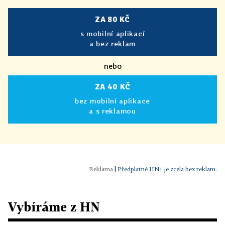
ZA 80 KČ
s mobilní aplikací
a bez reklam
nebo
ZA 40 KČ
bez mobilní aplikace
a s reklamou
|
Předplatné HN+ je zcela bez reklam.
Vybíráme z HN