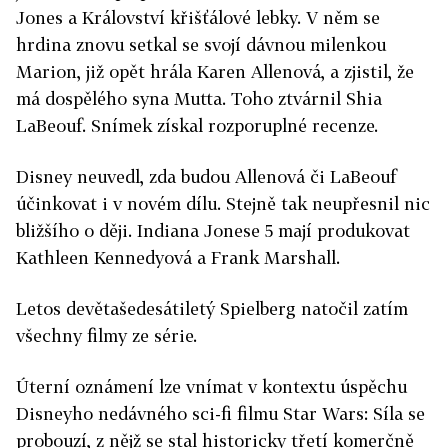
Jones a Království křišťálové lebky. V něm se
hrdina znovu setkal se svojí dávnou milenkou
Marion, již opět hrála Karen Allenová, a zjistil, že
má dospělého syna Mutta. Toho ztvárnil Shia
LaBeouf. Snímek získal rozporuplné recenze.
Disney neuvedl, zda budou Allenová či LaBeouf
účinkovat i v novém dílu. Stejně tak neupřesnil nic
bližšího o ději. Indiana Jonese 5 mají produkovat
Kathleen Kennedyová a Frank Marshall.
Letos devětašedesátiletý Spielberg natočil zatím
všechny filmy ze série.
Úterní oznámení lze vnímat v kontextu úspěchu
Disneyho nedávného sci-fi filmu Star Wars: Síla se
probouzí, z nějž se stal historicky třetí komerčně