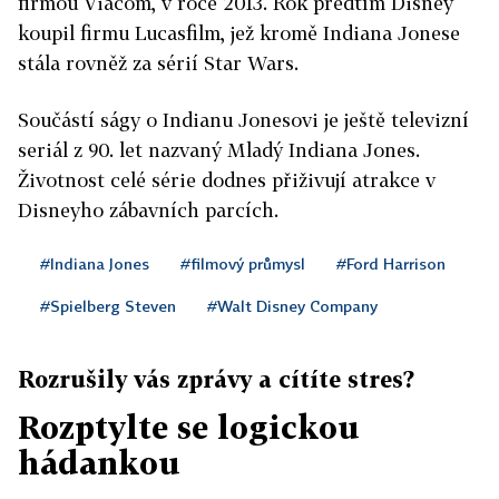
firmou Viacom, v roce 2013. Rok předtím Disney
koupil firmu Lucasfilm, jež kromě Indiana Jonese
stála rovněž za sérií Star Wars.
Součástí ságy o Indianu Jonesovi je ještě televizní
seriál z 90. let nazvaný Mladý Indiana Jones.
Životnost celé série dodnes přiživují atrakce v
Disneyho zábavních parcích.
#Indiana Jones
#filmový průmysl
#Ford Harrison
#Spielberg Steven
#Walt Disney Company
Rozrušily vás zprávy a cítíte stres?
Rozptylte se logickou
hádankou