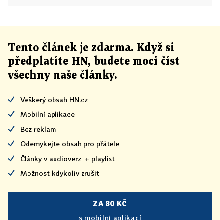
Tento článek
je
zdarma. Když si
předplatíte HN, budete moci číst
všechny naše články
.
Veškerý obsah HN.cz
Mobilní aplikace
Bez reklam
Odemykejte obsah pro přátele
Články v audioverzi + playlist
Možnost kdykoliv zrušit
ZA 80 KČ
s mobilní aplikací