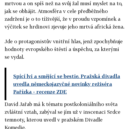
mrtvou a on spíš než na svůj žal musí myslet na to,
jak se obhájit. Atmosféra v cele předběžného
zadržení je o to tíživější, že v proudu vzpomínek a
výčitek se hrdinovi zjevuje jeho mrtvá africká žena.
Jde o protagonistův vnitřní hlas, jenž zpochybňuje
hodnoty evropského štěstí a úspěchu, za kterými
se vydal.
Spící lvi a smějící se bestie. Pražská divadla
uvedla německojazyčné novinky režiséra
Pařízka
- recenze ZDE
David Jařab má k tématu postkoloniálního světa
zvláštní vztah, zabýval se jím už v inscenaci Srdce
temnoty, kterou uvedl v pražském Divadle
Komedie.