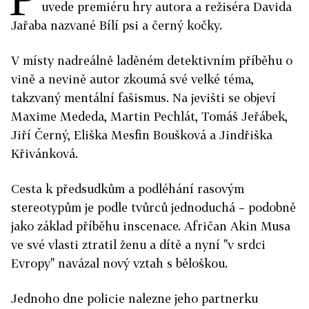
uvede premiéru hry autora a režiséra Davida
Jařaba nazvané Bílí psi a černý kočky.
V místy nadreálně laděném detektivním příběhu o
vině a nevině autor zkoumá své velké téma,
takzvaný mentální fašismus. Na jevišti se objeví
Maxime Mededa, Martin Pechlát, Tomáš Jeřábek,
Jiří Černý, Eliška Mesfin Boušková a Jindřiška
Křivánková.
Cesta k předsudkům a podléhání rasovým
stereotypům je podle tvůrců jednoduchá – podobně
jako základ příběhu inscenace. Afričan Akin Musa
ve své vlasti ztratil ženu a dítě a nyní "v srdci
Evropy" navázal nový vztah s běloškou.
Jednoho dne policie nalezne jeho partnerku