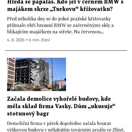
Hledá se papaláš. Kdo jel v černém BMW s
majákem skrze „Turkovu“ křižovatku?
Před několika dny se do jedné pražské křižovatky
přihnalo obří luxusní BMW se začerněnými skly a
blikajícím majáčkem na střeše. Na červenou...
4. 8. 2026 ▪ 6 min. čtení
Začala demolice vyhořelé budovy, kde
měla sklad firma Vasky. Dům „ukusuje“
stotunový bagr
Demoliční firma v pátek dopoledne začala bourat
výškovou budovu v někdejším továrním areálu ve Zlíně,