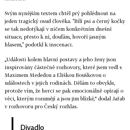
Svým nynějším textem chtěl prý pohlédnout na
jeden tragický osud člověka. "Bílí psi a černý kočky
se tak nedotýkají v ničem konkrétním dnešní
situace, přesto k ní, doufám, hovoří jasným
hlasem," podotkl k inscenaci.
„Události kolem hlavní postavy a jeho ženy jsou
inspirovány částečně rozhovory, které jsem vedl s
Maximem Mededou a Eliškou Bouškovou o
událostech v jejich rodinách. Dělám to obvykle,
protože vím, že herci se pak emocionálně opírají o
věci, kterým rozumějí a jsou jim blízké,“ dodal Jařab
v rozhovoru pro Český rozhlas.
Divadlo