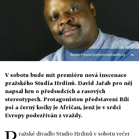
Autor ▪
www.klicperovodivadlo.cz
V sobotu bude mít premiéru nová inscenace
pražského Studia Hrdinů. David Jařab pro něj
napsal hru o předsudcích a rasových
stereotypech. Protagonistou představení Bílí
psi a černý kočky je Afričan, jenž je v srdci
Evropy podezříván z vraždy.
P
ražské divadlo Studio Hrdinů v sobotu večer