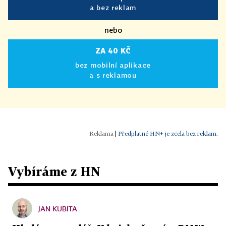
a bez reklam
nebo
ZA 40 KČ
bez mobilní aplikace
a s reklamou
|
Předplatné HN+ je zcela bez reklam.
Vybíráme z HN
JAN KUBITA