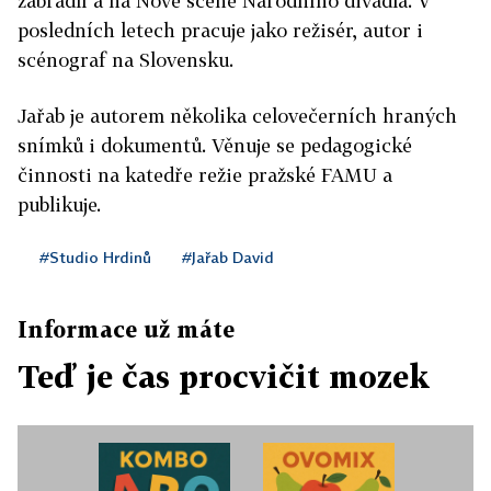
zábradlí a na Nové scéně Národního divadla. V
posledních letech pracuje jako režisér, autor i
scénograf na Slovensku.
Jařab je autorem několika celovečerních hraných
snímků i dokumentů. Věnuje se pedagogické
činnosti na katedře režie pražské FAMU a
publikuje.
#Studio Hrdinů
#Jařab David
Informace už máte
Teď je čas procvičit mozek