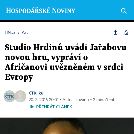
HN.cz
›
Art
Studio Hrdinů uvádí Jařabovu
novou hru, vypráví o
Afričanovi uvězněném v srdci
Evropy
ČTK
kul
,
20. 3. 2016 20:01 ▪ Aktualizováno ▪ 2 min. čtení
PŘEHRÁT ČLÁNEK