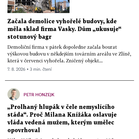
Začala demolice vyhořelé budovy, kde
měla sklad firma Vasky. Dům „ukusuje“
stotunový bagr
Demoliční firma v pátek dopoledne začala bourat
výškovou budovu v někdejším továrním areálu ve Zlíně,
která v červenci vyhořela. Zničený objekt...
7. 8. 2026 ▪ 3 min. čtení
PETR HONZEJK
„Prolhaný hlupák v čele nemyslícího
stáda“. Proč Milana Knížáka oslavuje
vláda vedená mužem, kterým umělec
opovrhoval