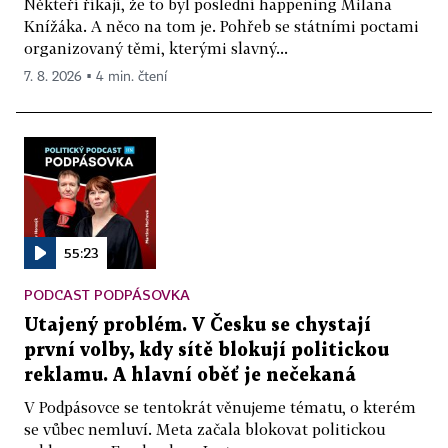
Někteří říkají, že to byl poslední happening Milana
Knížáka. A něco na tom je. Pohřeb se státními poctami
organizovaný těmi, kterými slavný...
7. 8. 2026 ▪ 4 min. čtení
55:23
PODCAST PODPÁSOVKA
Utajený problém. V Česku se chystají
první volby, kdy sítě blokují politickou
reklamu. A hlavní oběť je nečekaná
V Podpásovce se tentokrát věnujeme tématu, o kterém
se vůbec nemluví. Meta začala blokovat politickou