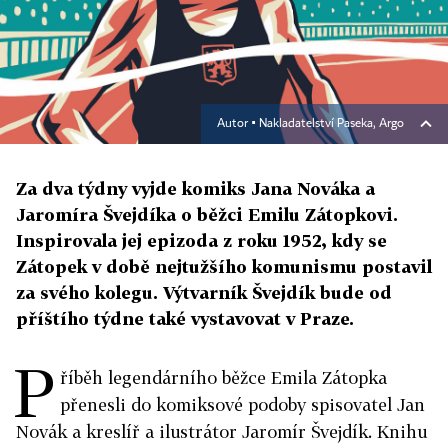
Autor ▪
Nakladatelství Paseka, Argo
Za dva týdny vyjde komiks Jana Nováka a
Jaromíra Švejdíka o běžci Emilu Zátopkovi.
Inspirovala jej epizoda z roku 1952, kdy se
Zátopek v době nejtužšího komunismu postavil
za svého kolegu. Výtvarník Švejdík bude od
příštího týdne také vystavovat v Praze.
P
říběh legendárního běžce Emila Zátopka
přenesli do komiksové podoby spisovatel Jan
Novák a kreslíř a ilustrátor Jaromír Švejdík. Knihu