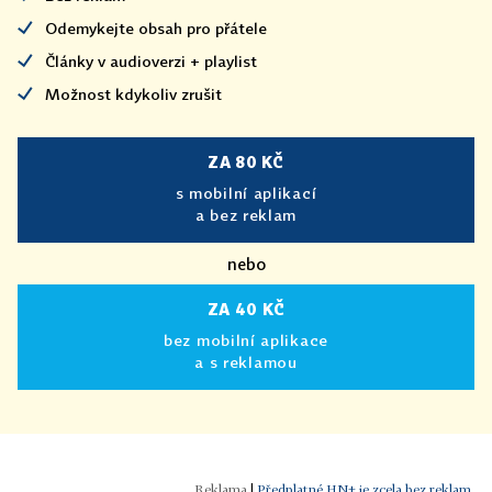
Odemykejte obsah pro přátele
Články v audioverzi + playlist
Možnost kdykoliv zrušit
ZA 80 KČ
s mobilní aplikací
a bez reklam
nebo
ZA 40 KČ
bez mobilní aplikace
a s reklamou
|
Předplatné HN+ je zcela bez reklam.