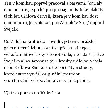
Ten v komiksu poprvé pracoval s barvami. "Zaujaly
mne odstíny, typické pro propagandistické plakáty
těch let. Cihlová červeň, která je v komiksu dost
dominantní, je typická i pro Zátopkův Zlín," doplnil
Švejdík.
Od 7. dubna knihu doprovodí výstava v pražské
galerii Černá labuť. Na ní se představí nejen
velkoformátové tisky z tohoto díla, ale i další práce
Švejdíka alias Jaromíra 99 – kresby z Aloise Nebela
nebo Kafkova Zámku a dále portréty a siluety,
které autor vytváří originální metodou
vystřihování, vyřezávání a vrstvení z papíru.
Výstava potrvá do 30. května.