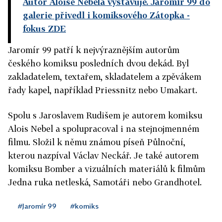
Autor Aloise Nebela vystavuje. Jaromír 99 do
galerie přivedl i komiksového Zátopka
-
fokus ZDE
Jaromír 99 patří k nejvýraznějším autorům
českého komiksu posledních dvou dekád. Byl
zakladatelem, textařem, skladatelem a zpěvákem
řady kapel, například Priessnitz nebo Umakart.
Spolu s Jaroslavem Rudišem je autorem komiksu
Alois Nebel a spolupracoval i na stejnojmenném
filmu. Složil k němu známou píseň Půlnoční,
kterou nazpíval Václav Neckář. Je také autorem
komiksu Bomber a vizuálních materiálů k filmům
Jedna ruka netleská, Samotáři nebo Grandhotel.
#Jaromír 99
#komiks