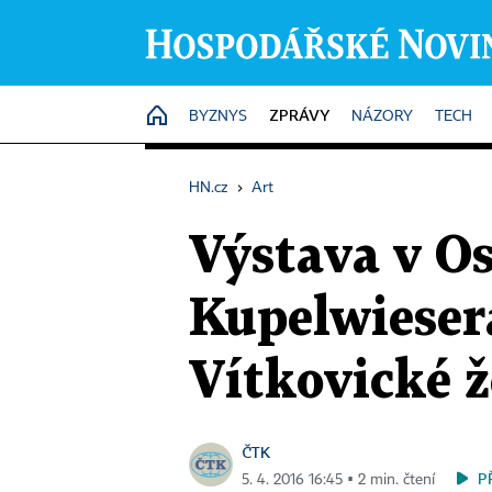
ZPRÁVY
HOME
BYZNYS
NÁZORY
TECH
HN.cz
›
Art
Výstava v Os
Kupelwiesera
Vítkovické 
ČTK
P
5. 4. 2016 16:45 ▪ 2 min. čtení