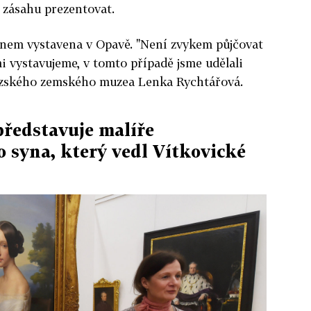
 zásahu prezentovat.
vnem vystavena v Opavě. "Není zvykem půjčovat
i vystavujeme, v tomto případě jsme udělali
lezského zemského muzea Lenka Rychtářová.
představuje malíře
o syna, který vedl Vítkovické