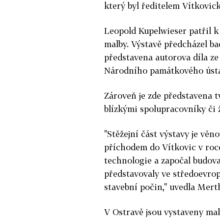
který byl ředitelem Vítkovic
Leopold Kupelwieser patřil 
malby. Výstavě předcházel ba
představena autorova díla ze 
Národního památkového ústa
Zároveň je zde představena t
blízkými spolupracovníky či 
"Stěžejní část výstavy je věn
příchodem do Vítkovic v roc
technologie a započal budova
představovaly ve středoevrop
stavební počin," uvedla Mert
V Ostravě jsou vystaveny malb