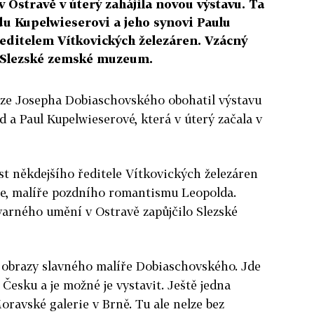
 Ostravě v úterý zahájila novou výstavu. Ta
du Kupelwieserovi a jeho synovi Paulu
ředitelem Vítkovických železáren. Vzácný
o Slezské zemské muzeum.
nze Josepha Dobiaschovského obohatil výstavu
 a Paul Kupelwieserové, která v úterý začala v
t někdejšího ředitele Vítkovických železáren
ce, malíře pozdního romantismu Leopolda.
tvarného umění v Ostravě zapůjčilo Slezské
obrazy slavného malíře Dobiaschovského. Jde
v Česku a je možné je vystavit. Ještě jedna
Moravské galerie v Brně. Tu ale nelze bez