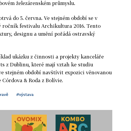
obovém železárenském průmyslu.
otrvá do 5. června. Ve stejném období se v
ý ročník festivalu Archikultura 2016. Tento
ktury, designu a umění pořádá ostravský
íklad ukázku z činnosti a projekty kanceláře
 z Dublinu, které mají vztah ke studiu
ve stejném období navštívit expozici věnovanou
 Córdova & Roda z Bolívie.
travě
#výstava