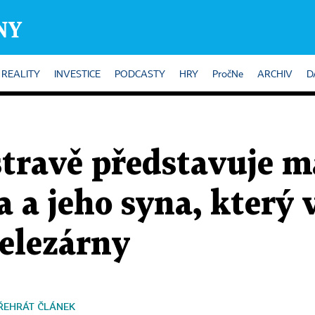
REALITY
INVESTICE
PODCASTY
HRY
PročNe
ARCHIV
D
travě představuje m
 a jeho syna, který 
železárny
ŘEHRÁT ČLÁNEK