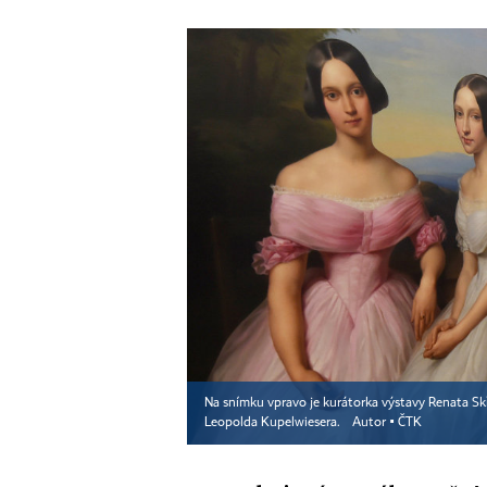
Na snímku vpravo je kurátorka výstavy Renata Sk
Leopolda Kupelwiesera.
Autor ▪
ČTK