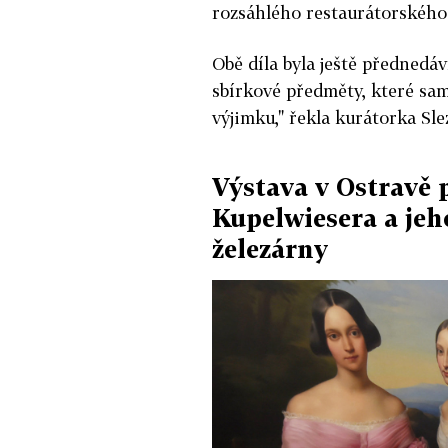
rozsáhlého restaurátorského
Obě díla byla ještě přednedá
sbírkové předměty, které sam
výjimku," řekla kurátorka S
Výstava v Ostravě 
Kupelwiesera a jeh
železárny