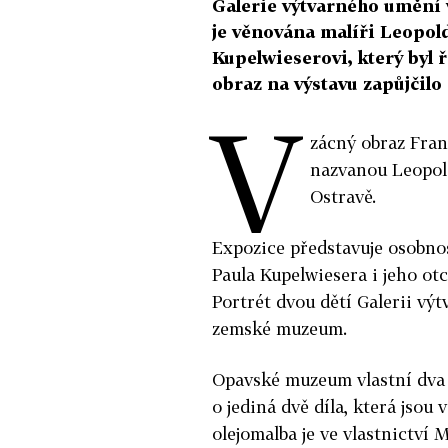
Galerie výtvarného umění v
je věnována malíři Leopol
Kupelwieserovi, který byl 
obraz na výstavu zapůjčil
V
zácný obraz Fra
nazvanou Leopold
Ostravě.
Expozice představuje osobnos
Paula Kupelwiesera i jeho ot
Portrét dvou dětí Galerii vý
zemské muzeum.
Opavské muzeum vlastní dva 
o jediná dvě díla, která jsou 
olejomalba je ve vlastnictví 