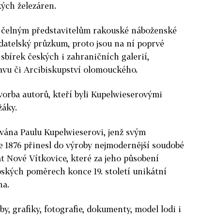
kých železáren.
k čelným představitelům rakouské náboženské
datelský průzkum, proto jsou na ní poprvé
sbírek českých i zahraničních galerií,
vu či Arcibiskupství olomouckého.
vorba autorů, kteří byli Kupelwieserovými
žáky.
ována Paulu Kupelwieserovi, jenž svým
e 1876 přinesl do výroby nejmodernější soudobé
t Nové Vítkovice, které za jeho působení
ských poměrech konce 19. století unikátní
ha.
y, grafiky, fotografie, dokumenty, model lodi i